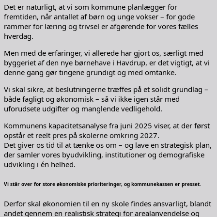
Det er naturligt, at vi som kommune planlægger for
fremtiden, når antallet af børn og unge vokser – for gode
rammer for læring og trivsel er afgørende for vores fælles
hverdag.
Men med de erfaringer, vi allerede har gjort os, særligt med
byggeriet af den nye børnehave i Havdrup, er det vigtigt, at vi
denne gang gør tingene grundigt og med omtanke.
Vi skal sikre, at beslutningerne træffes på et solidt grundlag –
både fagligt og økonomisk – så vi ikke igen står med
uforudsete udgifter og manglende vedligehold.
Kommunens kapacitetsanalyse fra juni 2025 viser, at der først
opstår et reelt pres på skolerne omkring 2027.
Det giver os tid til at tænke os om – og lave en strategisk plan,
der samler vores byudvikling, institutioner og demografiske
udvikling i én helhed.
Vi står over for store økonomiske prioriteringer, og kommunekassen er presset.
Derfor skal økonomien til en ny skole findes ansvarligt, blandt
andet gennem en realistisk strategi for arealanvendelse og