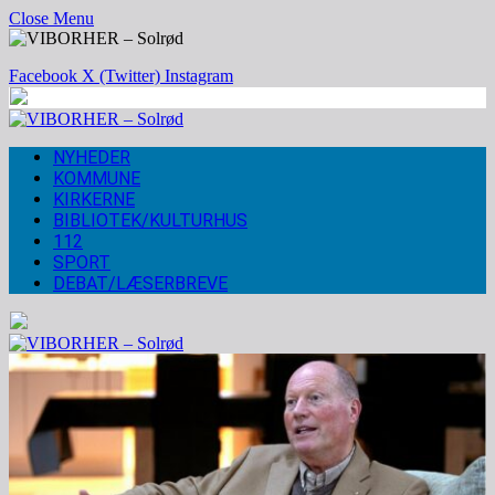
Close Menu
Facebook
X (Twitter)
Instagram
NYHEDER
KOMMUNE
KIRKERNE
BIBLIOTEK/KULTURHUS
112
SPORT
DEBAT/LÆSERBREVE