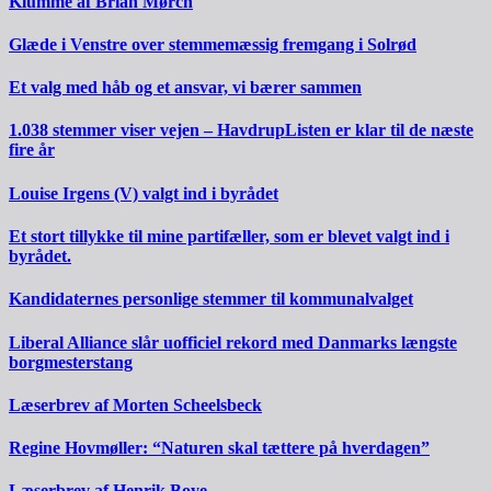
Klumme af Brian Mørch
Glæde i Venstre over stemmemæssig fremgang i Solrød
Et valg med håb og et ansvar, vi bærer sammen
1.038 stemmer viser vejen – HavdrupListen er klar til de næste
fire år
Louise Irgens (V) valgt ind i byrådet
Et stort tillykke til mine partifæller, som er blevet valgt ind i
byrådet.
Kandidaternes personlige stemmer til kommunalvalget
Liberal Alliance slår uofficiel rekord med Danmarks længste
borgmesterstang
Læserbrev af Morten Scheelsbeck
Regine Hovmøller: “Naturen skal tættere på hverdagen”
Læserbrev af Henrik Boye