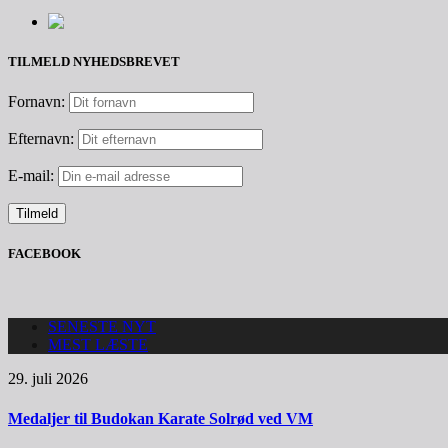
TILMELD NYHEDSBREVET
Fornavn:
Efternavn:
E-mail:
FACEBOOK
SENESTE NYT
MEST LÆSTE
29. juli 2026
Medaljer til Budokan Karate Solrød ved VM