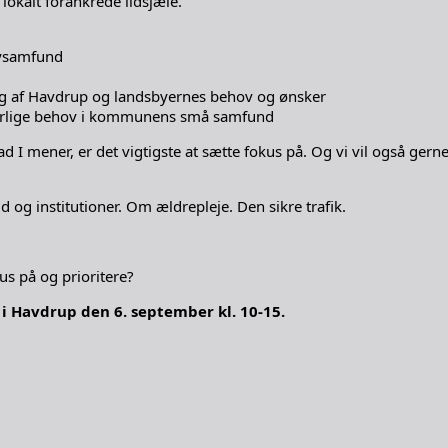
 lokalt forankrede ildsjæle.
bysamfund
kling af Havdrup og landsbyernes behov og ønsker
 særlige behov i kommunens små samfund
 mener, er det vigtigste at sætte fokus på. Og vi vil også gerne 
 og institutioner. Om ældrepleje. Den sikre trafik.
us på og prioritere?
i Havdrup den 6. september kl. 10-15.