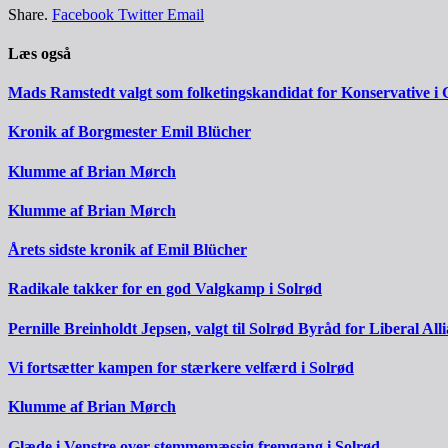
Share.
Facebook
Twitter
Email
Læs også
Mads Ramstedt valgt som folketingskandidat for Konservative i 
Kronik af Borgmester Emil Blücher
Klumme af Brian Mørch
Klumme af Brian Mørch
Årets sidste kronik af Emil Blücher
Radikale takker for en god Valgkamp i Solrød
Pernille Breinholdt Jepsen, valgt til Solrød Byråd for Liberal All
Vi fortsætter kampen for stærkere velfærd i Solrød
Klumme af Brian Mørch
Glæde i Venstre over stemmemæssig fremgang i Solrød