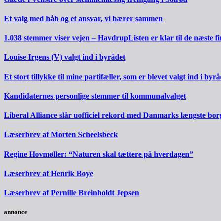
Et valg med håb og et ansvar, vi bærer sammen
1.038 stemmer viser vejen – HavdrupListen er klar til de næste fi
Louise Irgens (V) valgt ind i byrådet
Et stort tillykke til mine partifæller, som er blevet valgt ind i byrå
Kandidaternes personlige stemmer til kommunalvalget
Liberal Alliance slår uofficiel rekord med Danmarks længste bo
Læserbrev af Morten Scheelsbeck
Regine Hovmøller: “Naturen skal tættere på hverdagen”
Læserbrev af Henrik Boye
Læserbrev af Pernille Breinholdt Jepsen
annonce