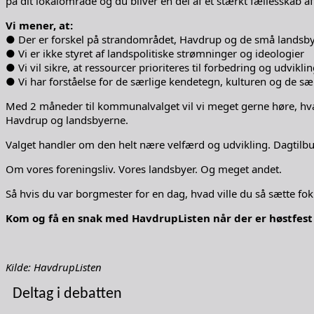
på dit lokalområde og du bliver en del af et stærkt fællesskab af
Vi mener, at:
● Der er forskel på strandområdet, Havdrup og de små lands
● Vi er ikke styret af landspolitiske strømninger og ideologier
● Vi vil sikre, at ressourcer prioriteres til forbedring og udvi
● Vi har forståelse for de særlige kendetegn, kulturen og de
Med 2 måneder til kommunalvalget vil vi meget gerne høre, hvad I
Havdrup og landsbyerne.
Valget handler om den helt nære velfærd og udvikling. Dagtilbud
Om vores foreningsliv. Vores landsbyer. Og meget andet.
Så hvis du var borgmester for en dag, hvad ville du så sætte fok
Kom og få en snak med HavdrupListen når der er høstfest 
Kilde: HavdrupListen
Deltag i debatten