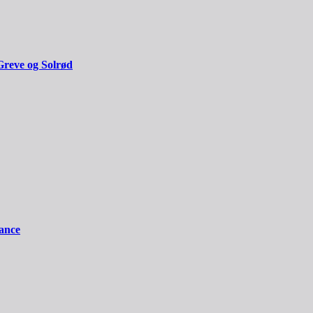
Greve og Solrød
iance