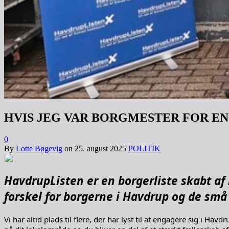
HVIS JEG VAR BORGMESTER FOR EN
0
By
Lotte Bøgevig
on
25. august 2025
POLITIK
HavdrupListen er en borgerliste skabt af 
forskel for borgerne i Havdrup og de sm
Vi har altid plads til flere, der har lyst til at engagere sig i H