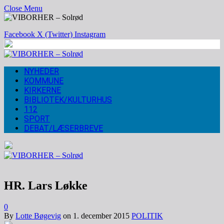
Close Menu
Facebook
X (Twitter)
Instagram
NYHEDER
KOMMUNE
KIRKERNE
BIBLIOTEK/KULTURHUS
112
SPORT
DEBAT/LÆSERBREVE
HR. Lars Løkke
0
By
Lotte Bøgevig
on
1. december 2015
POLITIK