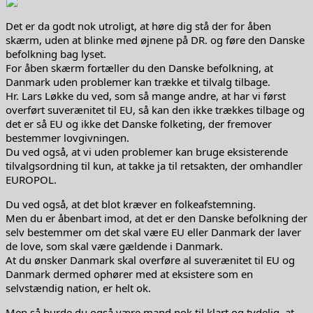
Det er da godt nok utroligt, at høre dig stå der for åben
skærm, uden at blinke med øjnene på DR. og føre den Danske
befolkning bag lyset.
For åben skærm fortæller du den Danske befolkning, at
Danmark uden problemer kan trække et tilvalg tilbage.
Hr. Lars Løkke du ved, som så mange andre, at har vi først
overført suverænitet til EU, så kan den ikke trækkes tilbage og
det er så EU og ikke det Danske folketing, der fremover
bestemmer lovgivningen.
Du ved også, at vi uden problemer kan bruge eksisterende
tilvalgsordning til kun, at takke ja til retsakten, der omhandler
EUROPOL.
Du ved også, at det blot kræver en folkeafstemning.
Men du er åbenbart imod, at det er den Danske befolkning der
selv bestemmer om det skal være EU eller Danmark der laver
de love, som skal være gældende i Danmark.
At du ønsker Danmark skal overføre al suverænitet til EU og
Danmark dermed ophører med at eksistere som en
selvstændig nation, er helt ok.
Men så burde du også være mand nok til klart og tydelig, at