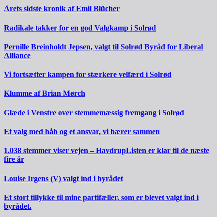
Årets sidste kronik af Emil Blücher
Radikale takker for en god Valgkamp i Solrød
Pernille Breinholdt Jepsen, valgt til Solrød Byråd for Liberal
Alliance
Vi fortsætter kampen for stærkere velfærd i Solrød
Klumme af Brian Mørch
Glæde i Venstre over stemmemæssig fremgang i Solrød
Et valg med håb og et ansvar, vi bærer sammen
1.038 stemmer viser vejen – HavdrupListen er klar til de næste
fire år
Louise Irgens (V) valgt ind i byrådet
Et stort tillykke til mine partifæller, som er blevet valgt ind i
byrådet.