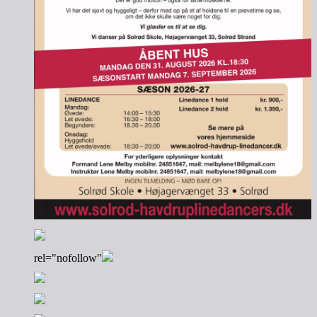
rel="nofollow"