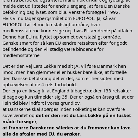
melde det ud i stedet for endnu engang, at føre Den Danske
befolkning bag lyset, som bl.a. Venstre forsøgte i 1992.
Hvis vi nu tager spørgsmålet om EUROPOL. Ja, så var
EUROPOL før et mellemstatsligt område, hvor
medlemsstaterne kunne sige nej, hvis EU ændrede på aftalen.
Denne har EU nu flyttet op som et overstatsligt område.
Ganske smart for så kan EU ændre retsakten efter for godt
befindende og den vil stadig være bindende for
medlemsstaterne.
Det er den vej Lars Løkke med sit JA, vil føre Danmark hen
imod, men han glemmer eller husker bare ikke, at fortælle
den Danske befolkning det er det, som er hensigten med
ophævelsen af de 4 rets-forbehold.
Der er jo en årsag til at England tilbagetrækker 133 retsakter
tilbage og kun tilmelder sig 35. Der er også en årsag til, at der
i sin tid blev indført i vores grundlov,
at Danskerne skal spørges inden Folketinget kan overføre
suverænitet og
det er den
ret du Lars Løkke på en lusket
måde forsøger,
at franarre Danskerne således at du fremover kan lave
alle de aftaler med EU, du ønsker.