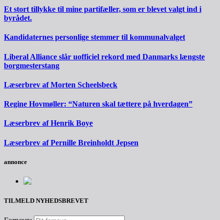
Et stort tillykke til mine partifæller, som er blevet valgt ind i
byrådet.
Kandidaternes personlige stemmer til kommunalvalget
Liberal Alliance slår uofficiel rekord med Danmarks længste
borgmesterstang
Læserbrev af Morten Scheelsbeck
Regine Hovmøller: “Naturen skal tættere på hverdagen”
Læserbrev af Henrik Boye
Læserbrev af Pernille Breinholdt Jepsen
annonce
TILMELD NYHEDSBREVET