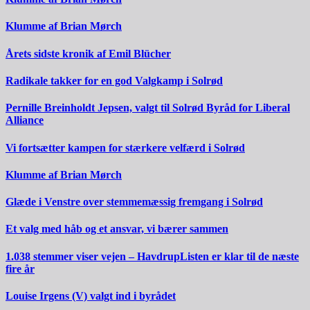
Klumme af Brian Mørch
Årets sidste kronik af Emil Blücher
Radikale takker for en god Valgkamp i Solrød
Pernille Breinholdt Jepsen, valgt til Solrød Byråd for Liberal
Alliance
Vi fortsætter kampen for stærkere velfærd i Solrød
Klumme af Brian Mørch
Glæde i Venstre over stemmemæssig fremgang i Solrød
Et valg med håb og et ansvar, vi bærer sammen
1.038 stemmer viser vejen – HavdrupListen er klar til de næste
fire år
Louise Irgens (V) valgt ind i byrådet