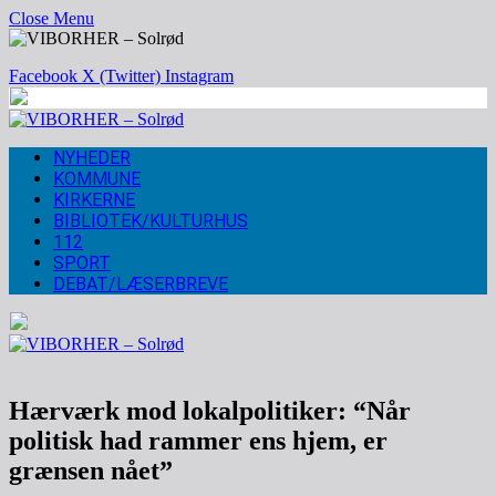
Close Menu
Facebook
X (Twitter)
Instagram
NYHEDER
KOMMUNE
KIRKERNE
BIBLIOTEK/KULTURHUS
112
SPORT
DEBAT/LÆSERBREVE
Hærværk mod lokalpolitiker: “Når
politisk had rammer ens hjem, er
grænsen nået”