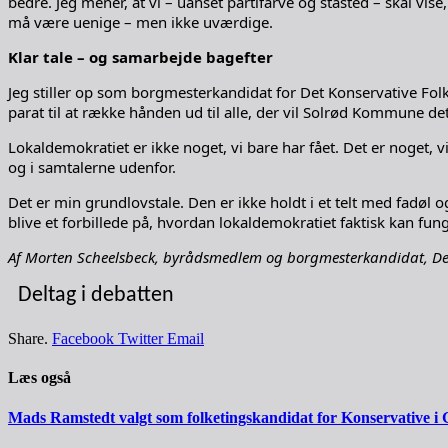
bedre. Jeg mener, at vi – uanset partifarve og ståsted – skal vis
må være uenige – men ikke uværdige.
Klar tale – og samarbejde bagefter
Jeg stiller op som borgmesterkandidat for Det Konservative Folkep
parat til at række hånden ud til alle, der vil Solrød Kommune det 
Lokaldemokratiet er ikke noget, vi bare har fået. Det er noget, vi
og i samtalerne udenfor.
Det er min grundlovstale. Den er ikke holdt i et telt med fadø
blive et forbillede på, hvordan lokaldemokratiet faktisk kan fun
Af Morten Scheelsbeck, byrådsmedlem og borgmesterkandidat, Det
Deltag i debatten
Share.
Facebook
Twitter
Email
Læs også
Mads Ramstedt valgt som folketingskandidat for Konservative i 