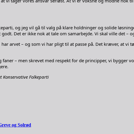
e, at vi tager vores ansvar seriøst. At vi er voksne og modne nok 
arti, og jeg vil gå til valg på klare holdninger og solide løsninge
godt. Det er ikke nok at tale om samarbejde. Vi skal ville det – og 
 har arvet – og som vi har pligt til at passe på. Det kræver, at vi t
l og faner – men skrevet med respekt for de principper, vi bygg
gere.
 Konservative Folkeparti
Greve og Solrød