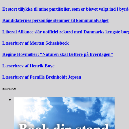
Et stort tillykke til mine partifæller, som er blevet valgt ind i byrå
Kandidaternes personlige stemmer til kommunalvalget
Liberal Alliance slår uofficiel rekord med Danmarks længste bo
Læserbrev af Morten Scheelsbeck
Regine Hovmøller: “Naturen skal tættere på hverdagen”
Læserbrev af Henrik Boye
Læserbrev af Pernille Breinholdt Jepsen
annonce