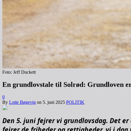
Foto: Jeff Duckett
En grundlovstale til Solrød: Grundloven er
0
By
Lotte Bøgevig
on
5. juni 2025
POLITIK
Den 5. juni fejrer vi grundlovsdag. Det e
fejrer de friheder og rettigheder, vi i da