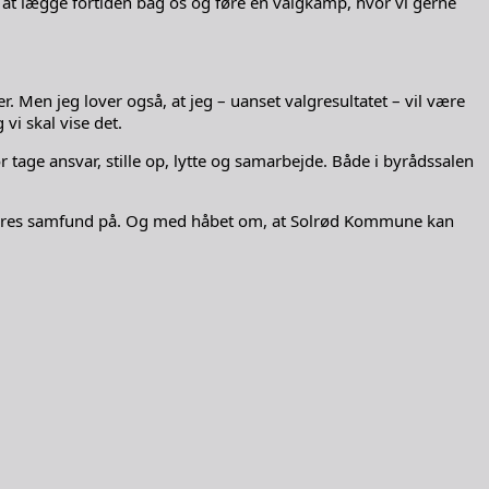
til at lægge fortiden bag os og føre en valgkamp, hvor vi gerne
r. Men jeg lover også, at jeg – uanset valgresultatet – vil være
vi skal vise det.
ør tage ansvar, stille op, lytte og samarbejde. Både i byrådssalen
er vores samfund på. Og med håbet om, at Solrød Kommune kan