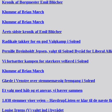
Kronik af Borgmester Emil Blücher
Klumme af Brian Mørch
Klumme af Brian Mørch
Årets sidste kronik af Emil Blücher
Radikale takker for en god Valgkamp i Solrød
Pernille Breinholdt Jepsen, valgt til Solrød Byråd for Liberal All
Vi fortsætter kampen for stærkere velfærd i Solrød
Klumme af Brian Mørch
Glæde i Venstre over stemmemæssig fremgang i Solrød
Et valg med håb og et ansvar, vi bærer sammen
1.038 stemmer viser vejen – HavdrupListen er klar til de næste fi
Louise Irgens (V) valgt ind i byrådet