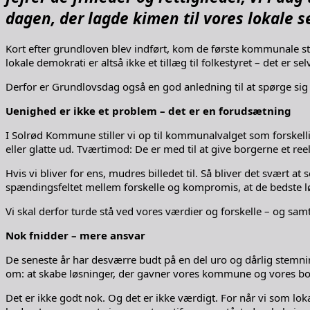
dagen, der lagde kimen til vores lokale s
Kort efter grundloven blev indført, kom de første kommunale str
lokale demokrati er altså ikke et tillæg til folkestyret – det er 
Derfor er Grundlovsdag også en god anledning til at spørge sig 
Uenighed er ikke et problem – det er en forudsætning
I Solrød Kommune stiller vi op til kommunalvalget som forskellig
eller glatte ud. Tværtimod: De er med til at give borgerne et reel
Hvis vi bliver for ens, mudres billedet til. Så bliver det svært at
spændingsfeltet mellem forskelle og kompromis, at de bedste 
Vi skal derfor turde stå ved vores værdier og forskelle – og sam
Nok fnidder – mere ansvar
De seneste år har desværre budt på en del uro og dårlig stemnin
om: at skabe løsninger, der gavner vores kommune og vores bo
Det er ikke godt nok. Og det er ikke værdigt. For når vi som loka