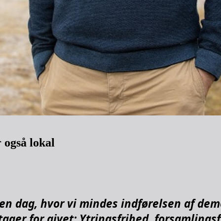
 også lokal
r en dag, hvor vi mindes indførelsen af dem
g tager for givet: Ytringsfrihed, forsamlin