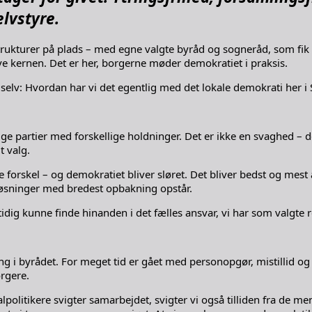
elvstyre.
ukturer på plads – med egne valgte byråd og sogneråd, som fik ans
selve kernen. Det er her, borgerne møder demokratiet i praksis.
selv: Hvordan har vi det egentlig med det lokale demokrati her i
e partier med forskellige holdninger. Det er ikke en svaghed – det
t valg.
 se forskel – og demokratiet bliver sløret. Det bliver bedst og mest æ
løsninger med bredest opbakning opstår.
tidig kunne finde hinanden i det fælles ansvar, vi har som valgte
g i byrådet. For meget tid er gået med personopgør, mistillid og 
rgere.
lpolitikere svigter samarbejdet, svigter vi også tilliden fra de me