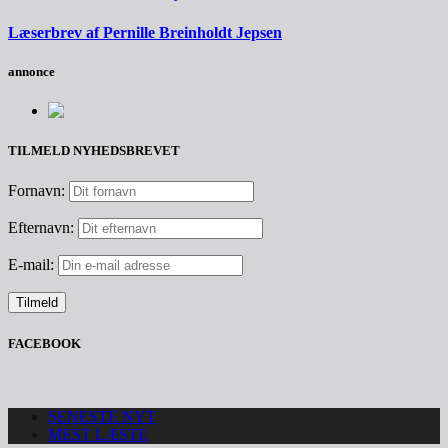
Læserbrev af Pernille Breinholdt Jepsen
annonce
TILMELD NYHEDSBREVET
Fornavn:
Efternavn:
E-mail:
FACEBOOK
SENESTE NYT
MEST LÆSTE