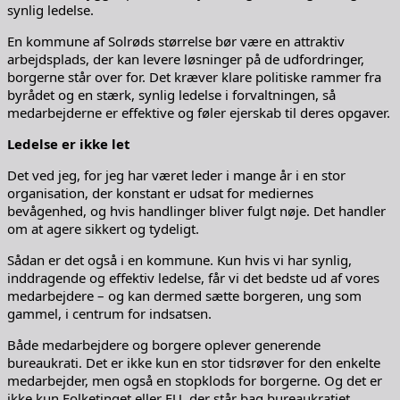
synlig ledelse.
En kommune af Solrøds størrelse bør være en attraktiv
arbejdsplads, der kan levere løsninger på de udfordringer,
borgerne står over for. Det kræver klare politiske rammer fra
byrådet og en stærk, synlig ledelse i forvaltningen, så
medarbejderne er effektive og føler ejerskab til deres opgaver.
Ledelse er ikke let
Det ved jeg, for jeg har været leder i mange år i en stor
organisation, der konstant er udsat for mediernes
bevågenhed, og hvis handlinger bliver fulgt nøje. Det handler
om at agere sikkert og tydeligt.
Sådan er det også i en kommune. Kun hvis vi har synlig,
inddragende og effektiv ledelse, får vi det bedste ud af vores
medarbejdere – og kan dermed sætte borgeren, ung som
gammel, i centrum for indsatsen.
Både medarbejdere og borgere oplever generende
bureaukrati. Det er ikke kun en stor tidsrøver for den enkelte
medarbejder, men også en stopklods for borgerne. Og det er
ikke kun Folketinget eller EU, der står bag bureaukratiet.