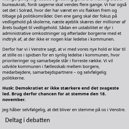
bureaukrati, fordi sagerne skal vendes flere gange. Vi har også
set det i Solrød, hvor der har været en vis flakken frem og
tilbage på politikområder. Den ene gang skal der fokus på
vedligehold på skolerne, næste øjeblik skæres der millioner af
årets budget til vedligehold. Sådan en ustabilitet er dyr i
administrative omkostninger og efterlader borgerne med et
indtryk af, at der ikke er nogen klar ledelse i kommunen.
Derfor har vi i Venstre sagt, at vi med vores nye hold er klar til
at stille os i spidsen for en synlig ledelse i kommunen, hvor
prioriteringer og samarbejde står i forreste række. Vi vil
udvikle kommunen i fællesskab mellem borgere,
medarbejdere, samarbejdspartnere – og selvfølgelig
politikerne.
Husk: Demokratiet er ikke stærkere end det svageste
led. Brug derfor chancen for at stemme den 18.
november.
Jeg håber selvfølgelig, at det bliver en stemme på os i Venstre.
Deltag i debatten