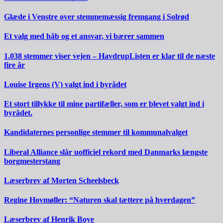
Glæde i Venstre over stemmemæssig fremgang i Solrød
Et valg med håb og et ansvar, vi bærer sammen
1.038 stemmer viser vejen – HavdrupListen er klar til de næste
fire år
Louise Irgens (V) valgt ind i byrådet
Et stort tillykke til mine partifæller, som er blevet valgt ind i
byrådet.
Kandidaternes personlige stemmer til kommunalvalget
Liberal Alliance slår uofficiel rekord med Danmarks længste
borgmesterstang
Læserbrev af Morten Scheelsbeck
Regine Hovmøller: “Naturen skal tættere på hverdagen”
Læserbrev af Henrik Boye