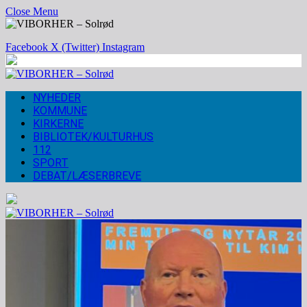
Close Menu
Facebook
X (Twitter)
Instagram
NYHEDER
KOMMUNE
KIRKERNE
BIBLIOTEK/KULTURHUS
112
SPORT
DEBAT/LÆSERBREVE