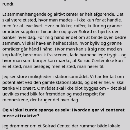
rundt.
Et sammenhængende og aktivt center er helt afgørende. Det
skal være et sted, hvor man mødes – ikke kun for at handle,
men for at leve livet. Hvor butikker, caféer, kultur og grønne
områder supplerer hinanden og giver Solrød et hjerte, der
banker hver dag. For mig handler det om at binde byen bedre
sammen. Vi skal have en helhedsplan, hvor byliv og grønne
områder går hånd i hånd. Hvor man kan slå sig ned med en
kop kaffe, høre musik fra scenen, lade børnene lege trygt – og
hvor man som borger kan mærke, at Solrød Center ikke kun
er et sted, man besøger, men et sted, man hører til.
Jeg ser store muligheder i stationsområdet. Vi har før talt om
potentialet ved den gamle stationsplads, og det er her, vi skal
tænke visionært. Området skal ikke blot bygges om – det skal
udvikles med blik for fremtiden og med respekt for
menneskene, der bruger det hver dag.
Og vi skal turde spørge os selv: Hvordan gør vi centeret
mere attraktivt?
Jeg drømmer om et Solrød Center, der rummer både lokale