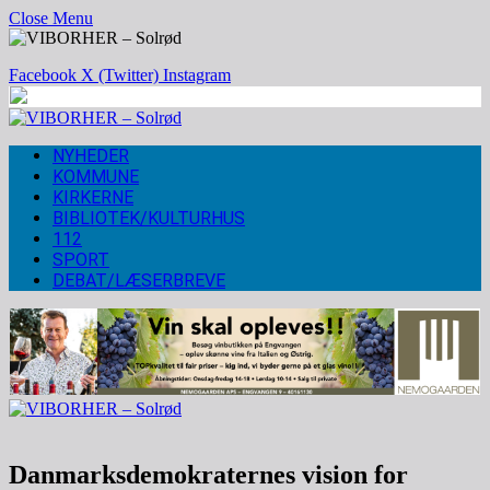
Close Menu
Facebook
X (Twitter)
Instagram
NYHEDER
KOMMUNE
KIRKERNE
BIBLIOTEK/KULTURHUS
112
SPORT
DEBAT/LÆSERBREVE
Danmarksdemokraternes vision for