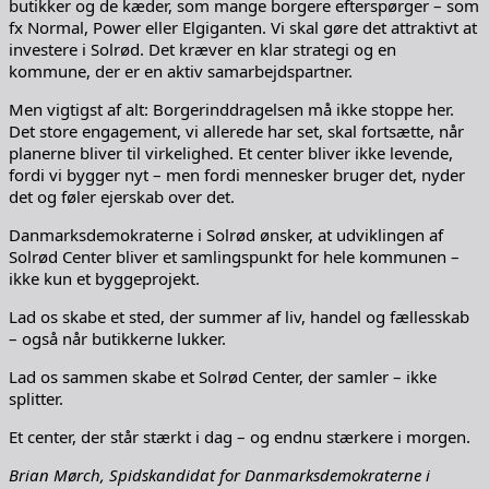
butikker og de kæder, som mange borgere efterspørger – som
fx Normal, Power eller Elgiganten. Vi skal gøre det attraktivt at
investere i Solrød. Det kræver en klar strategi og en
kommune, der er en aktiv samarbejdspartner.
Men vigtigst af alt: Borgerinddragelsen må ikke stoppe her.
Det store engagement, vi allerede har set, skal fortsætte, når
planerne bliver til virkelighed. Et center bliver ikke levende,
fordi vi bygger nyt – men fordi mennesker bruger det, nyder
det og føler ejerskab over det.
Danmarksdemokraterne i Solrød ønsker, at udviklingen af
Solrød Center bliver et samlingspunkt for hele kommunen –
ikke kun et byggeprojekt.
Lad os skabe et sted, der summer af liv, handel og fællesskab
– også når butikkerne lukker.
Lad os sammen skabe et Solrød Center, der samler – ikke
splitter.
Et center, der står stærkt i dag – og endnu stærkere i morgen.
Brian Mørch, Spidskandidat for Danmarksdemokraterne i