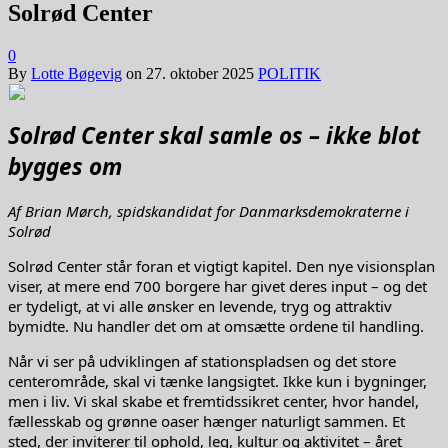
Solrød Center
0
By
Lotte Bøgevig
on
27. oktober 2025
POLITIK
Solrød Center skal samle os – ikke blot
bygges om
Af Brian Mørch, spidskandidat for Danmarksdemokraterne i
Solrød
Solrød Center står foran et vigtigt kapitel. Den nye visionsplan
viser, at mere end 700 borgere har givet deres input – og det
er tydeligt, at vi alle ønsker en levende, tryg og attraktiv
bymidte. Nu handler det om at omsætte ordene til handling.
Når vi ser på udviklingen af stationspladsen og det store
centerområde, skal vi tænke langsigtet. Ikke kun i bygninger,
men i liv. Vi skal skabe et fremtidssikret center, hvor handel,
fællesskab og grønne oaser hænger naturligt sammen. Et
sted, der inviterer til ophold, leg, kultur og aktivitet – året