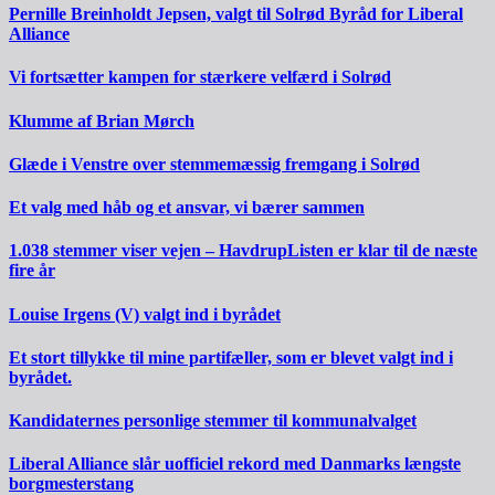
Pernille Breinholdt Jepsen, valgt til Solrød Byråd for Liberal
Alliance
Vi fortsætter kampen for stærkere velfærd i Solrød
Klumme af Brian Mørch
Glæde i Venstre over stemmemæssig fremgang i Solrød
Et valg med håb og et ansvar, vi bærer sammen
1.038 stemmer viser vejen – HavdrupListen er klar til de næste
fire år
Louise Irgens (V) valgt ind i byrådet
Et stort tillykke til mine partifæller, som er blevet valgt ind i
byrådet.
Kandidaternes personlige stemmer til kommunalvalget
Liberal Alliance slår uofficiel rekord med Danmarks længste
borgmesterstang