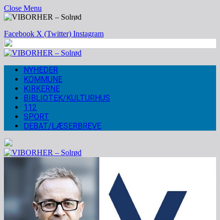
Close Menu
Facebook
X (Twitter)
Instagram
NYHEDER
KOMMUNE
KIRKERNE
BIBLIOTEK/KULTURHUS
112
SPORT
DEBAT/LÆSERBREVE