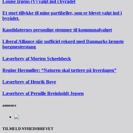
Louise Irgens (V) valgt ind i byrådet
Et stort tillykke til mine partifæller, som er blevet valgt ind i
byrådet.
Kandidaternes personlige stemmer til kommunalvalget
Liberal Alliance slår uofficiel rekord med Danmarks længste
borgmesterstang
Læserbrev af Morten Scheelsbeck
Regine Hovmøller: “Naturen skal tættere på hverdagen”
Læserbrev af Henrik Boye
Læserbrev af Pernille Breinholdt Jepsen
annonce
TILMELD NYHEDSBREVET