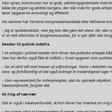
Han synes, kommunen har et godt, udviklingspotentiale med et 
både de yngste og ældste borgere, der står inde for gode arbe
løser opgaverne ansvarligt og effektivt
De rammer har Venstres borgmesterkandidat ikke defineret en
– Jeg er spidskandidat, men jeg kan ikke gøre det alene. Der skal ogs
er et reelt alternativ til borgmesterposten, for vi går efter den bo
Kender til politik indefra
I sit arbejde i politiet kender Kim Kliver det politiske arbejd
Han har derfor også fået et indblik i, hvad opgaven som politi
– Du vil altid stå med masser af udfordringer. Tonen i debatten har
tone, og forhåbentlig vil det også bidrage til troværdighed
siger 
– Som repræsentant for ordensmagten, skal du optræde objektivt, m
lokalsamfundet, forlyder det.
En ring af nærvær
Det er også i lokalsamfundet, at Kim Kliver har mærket en ring 
– Jeg prøver altid at kommunikere så meget, som jeg kan og sætter