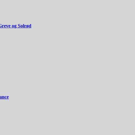
Greve og Solrød
iance