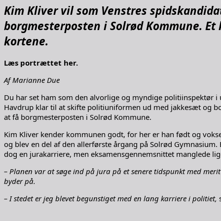
Kim Kliver vil som Venstres spidskandidat
borgmesterposten i Solrød Kommune. Et ka
kortene.
Læs portrættet her.
Af Marianne Due
Du har set ham som den alvorlige og myndige politiinspektør i 
Havdrup klar til at skifte politiuniformen ud med jakkesæt og b
at få borgmesterposten i Solrød Kommune.
Kim Kliver kender kommunen godt, for her er han født og vokset 
og blev en del af den allerførste årgang på Solrød Gymnasium. Båd
dog en jurakarriere, men eksamensgennemsnittet manglede lige en d
– Planen var at søge ind på jura på et senere tidspunkt med merit 
byder på.
– I stedet er jeg blevet begunstiget med en lang karriere i politiet,
s