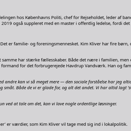
delingen hos Københavns Politi, chef for Rejseholdet, leder af ba
r i 2019 også suppleret med en master i offentlig ledelse, fordi d
Det er familie- og foreningsmennesket. Kim Kliver har fire børn, 
 det samme har stærke fællesskaber. Både det nære i familien, men
 formand for det forbrugerejede Havdrup Vandværk. Han og famili
ndre kan vi så meget mere — den sociale forståelse har jeg altid p
småt. Både de vi er glade for, og alt det andet. Vi har altid lagt ’s
kun ved at tale om det, kan vi lave nogle ordentlige løsninger.
er’ er værdier, som Kim Kliver vil tage med sig ind i lokalpolitik.