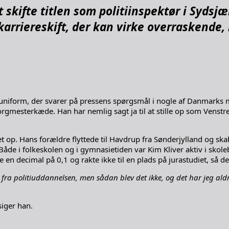
 skifte titlen som politiinspektør i Sydsjæ
rriereskift, der kan virke overraskende, 
uniform, der svarer på pressens spørgsmål i nogle af Danmarks m
orgmesterkæde. Han har nemlig sagt ja til at stille op som Venst
op. Hans forældre flyttede til Havdrup fra Sønderjylland og skabt
e i folkeskolen og i gymnasietiden var Kim Kliver aktiv i skolebes
ecimal på 0,1 og rakte ikke til en plads på jurastudiet, så det ble
fra politiuddannelsen, men sådan blev det ikke, og det har jeg aldri
iger han.