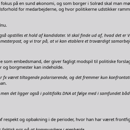
fokus på en sund økonomi, og som borger i Solrød skal man møde 
jdsforhold for medarbejderne, og hvor politikerne udstikker ra
dnu.
å opstilles et hold af kandidater. Vi skal finde ud af, hvad det er VI v
rgmesterpost, og vi tror på, at vi kan etablere et troværdigt samarbej
e både som embedsmand, der giver fagligt modspil til politiske fo
ker og borgmester kan indeholde.
 fx været tiltagende polariserende, og det fremmer kun konfrontatori
han.
en det ligger også i politifolks DNA at følge med i samfundet både n
af respekt og opbakning i de perioder, hvor han har været frontfi
 faktisk pris på at kommunikere i øjenhøjde.