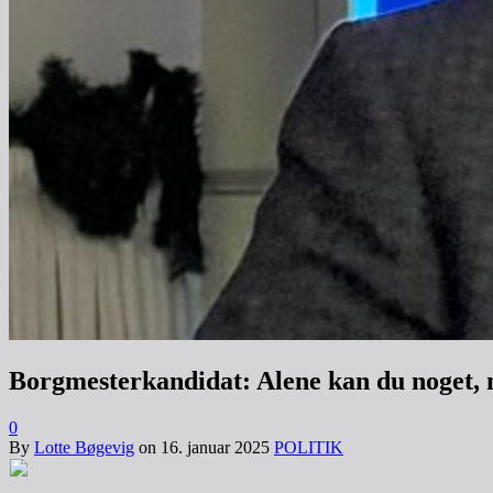
Borgmesterkandidat: Alene kan du noget,
0
By
Lotte Bøgevig
on
16. januar 2025
POLITIK