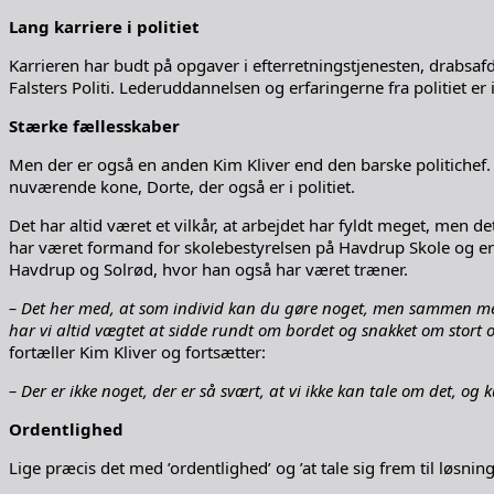
Lang karriere i politiet
Karrieren har budt på opgaver i efterretningstjenesten, drabsaf
Falsters Politi. Lederuddannelsen og erfaringerne fra politiet e
Stærke fællesskaber
Men der er også en anden Kim Kliver end den barske politichef. 
nuværende kone, Dorte, der også er i politiet.
Det har altid været et vilkår, at arbejdet har fyldt meget, men
har været formand for skolebestyrelsen på Havdrup Skole og er
Havdrup og Solrød, hvor han også har været træner.
– Det her med, at som individ kan du gøre noget, men sammen med a
har vi altid vægtet at sidde rundt om bordet og snakket om stort og 
fortæller Kim Kliver og fortsætter:
– Der er ikke noget, der er så svært, at vi ikke kan tale om det, og 
Ordentlighed
Lige præcis det med ’ordentlighed’ og ’at tale sig frem til løsning