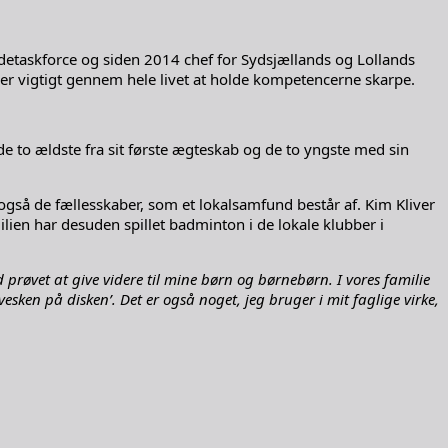
ndetaskforce og siden 2014 chef for Sydsjællands og Lollands
et er vigtigt gennem hele livet at holde kompetencerne skarpe.
de to ældste fra sit første ægteskab og de to yngste med sin
 også de fællesskaber, som et lokalsamfund består af. Kim Kliver
en har desuden spillet badminton i de lokale klubber i
røvet at give videre til mine børn og børnebørn. I vores familie
vesken på disken’. Det er også noget, jeg bruger i mit faglige virke,