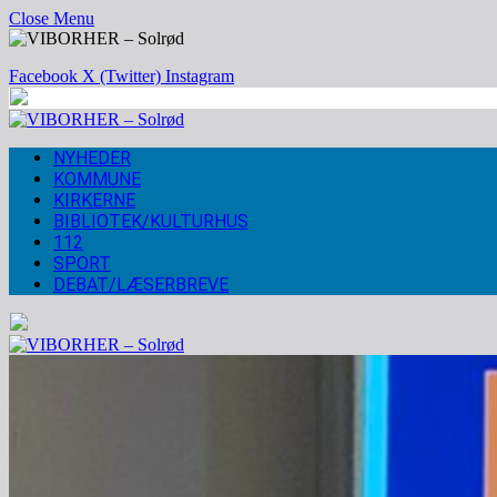
Close Menu
Facebook
X (Twitter)
Instagram
NYHEDER
KOMMUNE
KIRKERNE
BIBLIOTEK/KULTURHUS
112
SPORT
DEBAT/LÆSERBREVE