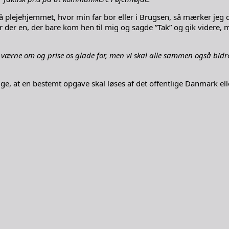
plejehjemmet, hvor min far bor eller i Brugsen, så mærker jeg de
g var der en, der bare kom hen til mig og sagde ”Tak” og gik vide
i værne om og prise os glade for, men vi skal alle sammen også bidrag
sige, at en bestemt opgave skal løses af det offentlige Danmark e