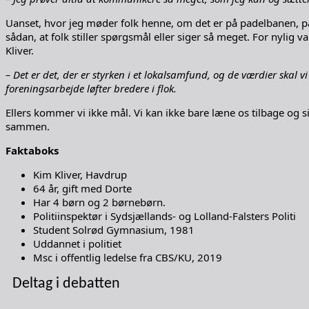
Uanset, hvor jeg møder folk henne, om det er på padelbanen, på 
sådan, at folk stiller spørgsmål eller siger så meget. For nyli
Kliver.
– Det er det, der er styrken i et lokalsamfund, og de værdier skal v
foreningsarbejde løfter bredere i flok.
Ellers kommer vi ikke mål. Vi kan ikke bare læne os tilbage og 
sammen.
Faktaboks
Kim Kliver, Havdrup
64 år, gift med Dorte
Har 4 børn og 2 børnebørn.
Politiinspektør i Sydsjællands- og Lolland-Falsters Politi
Student Solrød Gymnasium, 1981
Uddannet i politiet
Msc i offentlig ledelse fra CBS/KU, 2019
Deltag i debatten