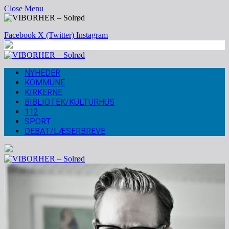
Close Menu
Facebook
X (Twitter)
Instagram
NYHEDER
KOMMUNE
KIRKERNE
BIBLIOTEK/KULTURHUS
112
SPORT
DEBAT/LÆSERBREVE