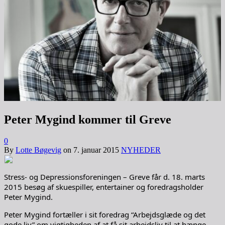
Peter Mygind kommer til Greve
0
By
Lotte Bøgevig
on
7. januar 2015
NYHEDER
Stress- og Depressionsforeningen – Greve får d. 18. marts
2015 besøg af skuespiller, entertainer og foredragsholder
Peter Mygind.
Peter Mygind fortæller i sit foredrag “Arbejdsglæde og det
gode liv” om vigtigheden af at få sit arbejdsliv til at hænge