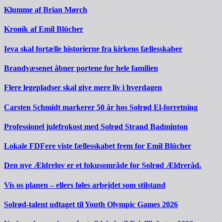
Klumme af Brian Mørch
Kronik af Emil Blücher
Ieva skal fortælle historierne fra kirkens fællesskaber
Brandvæsenet åbner portene for hele familien
Flere legepladser skal give mere liv i hverdagen
Carsten Schmidt markerer 50 år hos Solrød El-forretning
Professionel julefrokost med Solrød Strand Badminton
Lokale FDFere viste fællesskabet frem for Emil Blücher
Den nye Ældrelov er et fokusområde for Solrød Ældreråd.
Vis os planen – ellers føles arbejdet som stilstand
Solrød-talent udtaget til Youth Olympic Games 2026