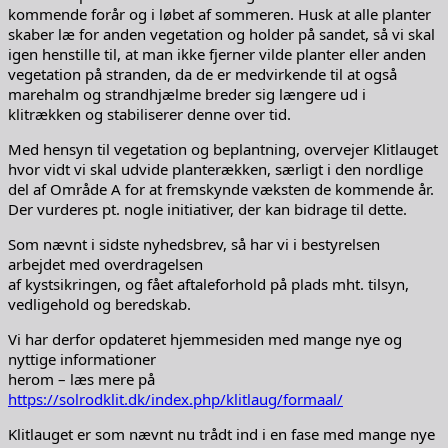
kommende forår og i løbet af sommeren. Husk at alle planter
skaber læ for anden vegetation og holder på sandet, så vi skal
igen henstille til, at man ikke fjerner vilde planter eller anden
vegetation på stranden, da de er medvirkende til at også
marehalm og strandhjælme breder sig længere ud i
klitrækken og stabiliserer denne over tid.
Med hensyn til vegetation og beplantning, overvejer Klitlauget
hvor vidt vi skal udvide planterækken, særligt i den nordlige
del af Område A for at fremskynde væksten de kommende år.
Der vurderes pt. nogle initiativer, der kan bidrage til dette.
Som nævnt i sidste nyhedsbrev, så har vi i bestyrelsen
arbejdet med overdragelsen
af kystsikringen, og fået aftaleforhold på plads mht. tilsyn,
vedligehold og beredskab.
Vi har derfor opdateret hjemmesiden med mange nye og
nyttige informationer
herom – læs mere på
https://solrodklit.dk/index.php/klitlaug/formaal/
Klitlauget er som nævnt nu trådt ind i en fase med mange nye