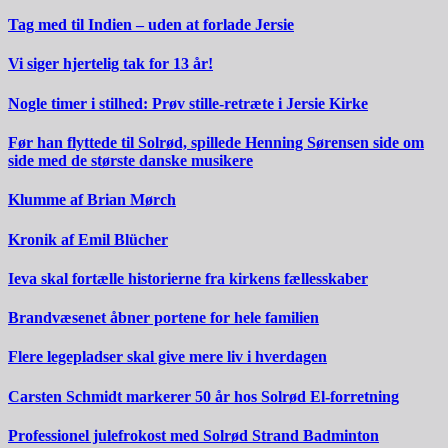
Tag med til Indien – uden at forlade Jersie
Vi siger hjertelig tak for 13 år!
Nogle timer i stilhed: Prøv stille-retræte i Jersie Kirke
Før han flyttede til Solrød, spillede Henning Sørensen side om
side med de største danske musikere
Klumme af Brian Mørch
Kronik af Emil Blücher
Ieva skal fortælle historierne fra kirkens fællesskaber
Brandvæsenet åbner portene for hele familien
Flere legepladser skal give mere liv i hverdagen
Carsten Schmidt markerer 50 år hos Solrød El-forretning
Professionel julefrokost med Solrød Strand Badminton