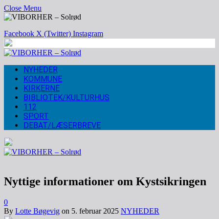
Close Menu
Facebook
X (Twitter)
Instagram
NYHEDER
KOMMUNE
KIRKERNE
BIBLIOTEK/KULTURHUS
112
SPORT
DEBAT/LÆSERBREVE
Nyttige informationer om Kystsikringen
0
By
Lotte Bøgevig
on
5. februar 2025
NYHEDER