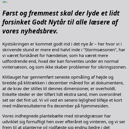
Først og fremmest skal der lyde et lidt
forsinket Godt Nytår til alle læsere af
vores nyhedsbrev.
Kystsikringen er kommet godt ind i det nye år – her hvor vi i
skrivende stund er mere end halvt inde i “Stormsæsonen”, har
vi været forskånet for hændelser, som ha været mere
udfordrende end, hvad der kan forventes under en normal
vintersæson, og som ikke skaber problemer for sikringszonen.
Klitlauget har gennemført seneste opmåling af højde og
bredde på klitrækken i december måned for at dokumentere,
at de krav der stilles til dennes dimensioner, er overholdt.
Enkelte steder er der tilført lidt ekstra sand, men overordnet
set ser det fint ud. Vi vil ved en senere lejlighed tilføje et kort
med måleresultaterne fra december på hjemmesiden.
Vores indhegnede plantebælte med strandgræsser har
udviklet sig fornuftigt hen over efteråret og vinteren, og vi ser
frem til at planterne vil rodfæste sig endnu bedre i det