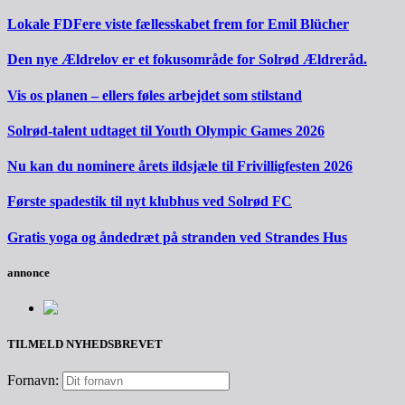
Lokale FDFere viste fællesskabet frem for Emil Blücher
Den nye Ældrelov er et fokusområde for Solrød Ældreråd.
Vis os planen – ellers føles arbejdet som stilstand
Solrød-talent udtaget til Youth Olympic Games 2026
Nu kan du nominere årets ildsjæle til Frivilligfesten 2026
Første spadestik til nyt klubhus ved Solrød FC
Gratis yoga og åndedræt på stranden ved Strandes Hus
annonce
TILMELD NYHEDSBREVET
Fornavn: