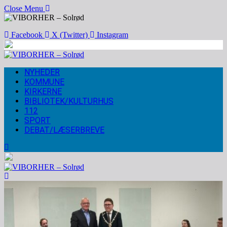
Close Menu
Facebook
X (Twitter)
Instagram
NYHEDER
KOMMUNE
KIRKERNE
BIBLIOTEK/KULTURHUS
112
SPORT
DEBAT/LÆSERBREVE