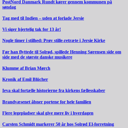
PostNord Danmark Rundt kører gennem kommunen på
søndag
Tag med til Indien – uden at forlade Jersie
Vi siger hjertelig tak for 13 år!
Nogle timer i stilhed: Prøv stille-retræte i Jersie Kirke
Før han flyttede til Solrød, spillede Henning Sørensen side om
side med de største danske musikere
Klumme af Brian Mørch
Kronik af Emil Blücher
Ieva skal fortælle historierne fra kirkens fællesskaber
Brandvæsenet åbner portene for hele familien
Flere legepladser skal give mere liv i hverdagen
Carsten Schmidt markerer 50 år hos Solrød El-forretning