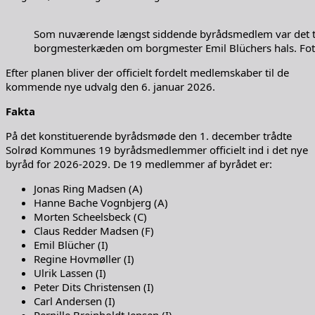
Som nuværende længst siddende byrådsmedlem var det ti
borgmesterkæden om borgmester Emil Blüchers hals. Foto
Efter planen bliver der officielt fordelt medlemskaber til de
kommende nye udvalg den 6. januar 2026.
Fakta
På det konstituerende byrådsmøde den 1. december trådte
Solrød Kommunes 19 byrådsmedlemmer officielt ind i det nye
byråd for 2026-2029. De 19 medlemmer af byrådet er:
Jonas Ring Madsen (A)
Hanne Bache Vognbjerg (A)
Morten Scheelsbeck (C)
Claus Redder Madsen (F)
Emil Blücher (I)
Regine Hovmøller (I)
Ulrik Lassen (I)
Peter Dits Christensen (I)
Carl Andersen (I)
Pernille Breinholdt Jepsen (I)