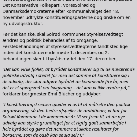
Det Konservative Folkeparti, VoresSolrød og
Danmarksdemokraterne efter kommunalvalget den 18.
november udtrykte konstitueringsparterne dog ønske om en
ny udvalgsstruktur.
Før det kan ske, skal Solrød Kommunes Styrelsesvedtægt
ændres og politisk behandles af to omgange.
Førstebehandlingen af styrelsesvedtægterne fandt sted lige
inden det konstituerende møde 1. december, og 2.
behandlingen sker til byrådsmødet den 17. december.
”Det kan virke fjollet, at byrådet konstituerer sig til de nuværende
politiske udvalg i stedet for med det samme at konstituere sig i
de udvalg, der skal udgøre byrådet de kommende fire år, men
det er et spørgsmål om lovgivning – det kan vi ikke ændre på,”
forklarer borgmester Emil Blücher og uddyber:
”I konstitueringskredsen glæder vi os til at målrette den politisk
organisering, så den bedre afspejler de ambitioner, vi har for
Solrød Kommune i de kommende år. Vi ser frem til, at de nye
udvalg kan styrke grundlaget for et rigtig godt samarbejde i
hele byrådet og gøre det nemmere at skabe resultater for
borgerne, som de også kan se sig selv i.”