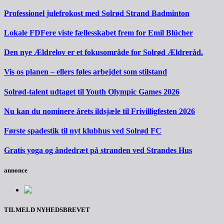
Professionel julefrokost med Solrød Strand Badminton
Lokale FDFere viste fællesskabet frem for Emil Blücher
Den nye Ældrelov er et fokusområde for Solrød Ældreråd.
Vis os planen – ellers føles arbejdet som stilstand
Solrød-talent udtaget til Youth Olympic Games 2026
Nu kan du nominere årets ildsjæle til Frivilligfesten 2026
Første spadestik til nyt klubhus ved Solrød FC
Gratis yoga og åndedræt på stranden ved Strandes Hus
annonce
TILMELD NYHEDSBREVET