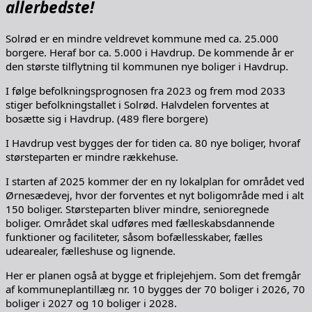
allerbedste!
Solrød er en mindre veldrevet kommune med ca. 25.000
borgere. Heraf bor ca. 5.000 i Havdrup. De kommende år er
den største tilflytning til kommunen nye boliger i Havdrup.
I følge befolkningsprognosen fra 2023 og frem mod 2033
stiger befolkningstallet i Solrød. Halvdelen forventes at
bosætte sig i Havdrup. (489 flere borgere)
I Havdrup vest bygges der for tiden ca. 80 nye boliger, hvoraf
størsteparten er mindre rækkehuse.
I starten af 2025 kommer der en ny lokalplan for området ved
Ørnesædevej, hvor der forventes et nyt boligområde med i alt
150 boliger. Størsteparten bliver mindre, senioregnede
boliger. Området skal udføres med fælleskabsdannende
funktioner og faciliteter, såsom bofællesskaber, fælles
udearealer, fælleshuse og lignende.
Her er planen også at bygge et friplejehjem. Som det fremgår
af kommuneplantillæg nr. 10 bygges der 70 boliger i 2026, 70
boliger i 2027 og 10 boliger i 2028.