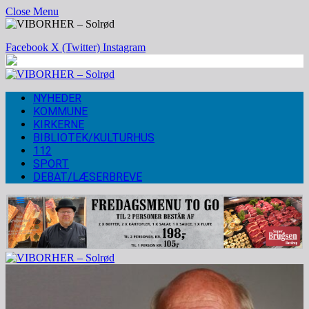
Close Menu
Facebook
X (Twitter)
Instagram
NYHEDER
KOMMUNE
KIRKERNE
BIBLIOTEK/KULTURHUS
112
SPORT
DEBAT/LÆSERBREVE