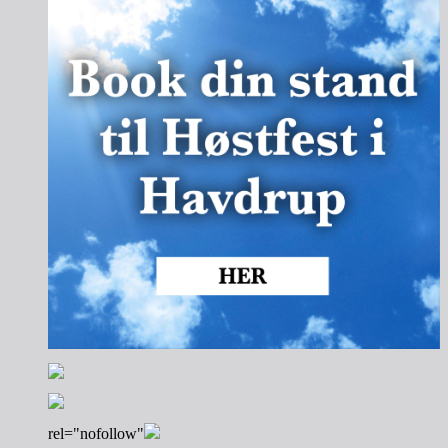
rel="nofollow"