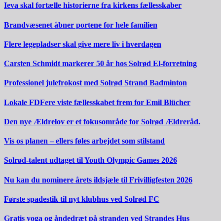
Ieva skal fortælle historierne fra kirkens fællesskaber
Brandvæsenet åbner portene for hele familien
Flere legepladser skal give mere liv i hverdagen
Carsten Schmidt markerer 50 år hos Solrød El-forretning
Professionel julefrokost med Solrød Strand Badminton
Lokale FDFere viste fællesskabet frem for Emil Blücher
Den nye Ældrelov er et fokusområde for Solrød Ældreråd.
Vis os planen – ellers føles arbejdet som stilstand
Solrød-talent udtaget til Youth Olympic Games 2026
Nu kan du nominere årets ildsjæle til Frivilligfesten 2026
Første spadestik til nyt klubhus ved Solrød FC
Gratis yoga og åndedræt på stranden ved Strandes Hus