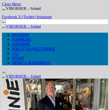
Close Menu
Facebook
X (Twitter)
Instagram
NYHEDER
KOMMUNE
KIRKERNE
BIBLIOTEK/KULTURHUS
112
SPORT
DEBAT/LÆSERBREVE