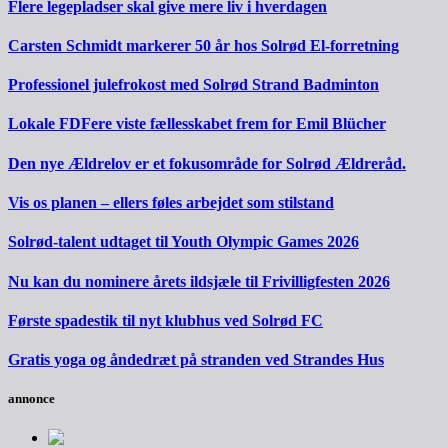
Flere legepladser skal give mere liv i hverdagen
Carsten Schmidt markerer 50 år hos Solrød El-forretning
Professionel julefrokost med Solrød Strand Badminton
Lokale FDFere viste fællesskabet frem for Emil Blücher
Den nye Ældrelov er et fokusområde for Solrød Ældreråd.
Vis os planen – ellers føles arbejdet som stilstand
Solrød-talent udtaget til Youth Olympic Games 2026
Nu kan du nominere årets ildsjæle til Frivilligfesten 2026
Første spadestik til nyt klubhus ved Solrød FC
Gratis yoga og åndedræt på stranden ved Strandes Hus
annonce