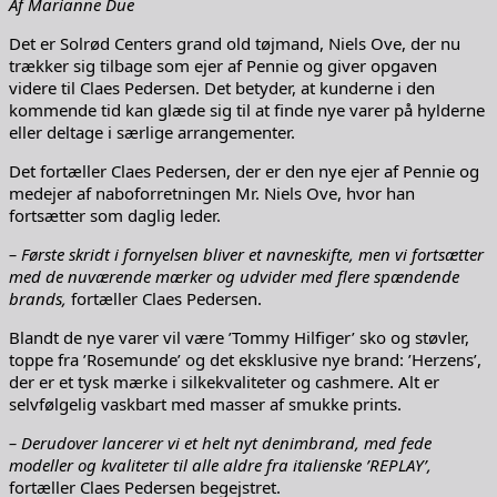
Af Marianne Due
Det er Solrød Centers grand old tøjmand, Niels Ove, der nu
trækker sig tilbage som ejer af Pennie og giver opgaven
videre til Claes Pedersen. Det betyder, at kunderne i den
kommende tid kan glæde sig til at finde nye varer på hylderne
eller deltage i særlige arrangementer.
Det fortæller Claes Pedersen, der er den nye ejer af Pennie og
medejer af naboforretningen Mr. Niels Ove, hvor han
fortsætter som daglig leder.
– Første skridt i fornyelsen bliver et navneskifte, men vi fortsætter
med de nuværende mærker og udvider med flere spændende
brands,
fortæller Claes Pedersen.
Blandt de nye varer vil være ’Tommy Hilfiger’ sko og støvler,
toppe fra ’Rosemunde’ og det eksklusive nye brand: ’Herzens’,
der er et tysk mærke i silkekvaliteter og cashmere. Alt er
selvfølgelig vaskbart med masser af smukke prints.
– Derudover lancerer vi et helt nyt denimbrand, med fede
modeller og kvaliteter til alle aldre fra italienske ’REPLAY’,
fortæller Claes Pedersen begejstret.