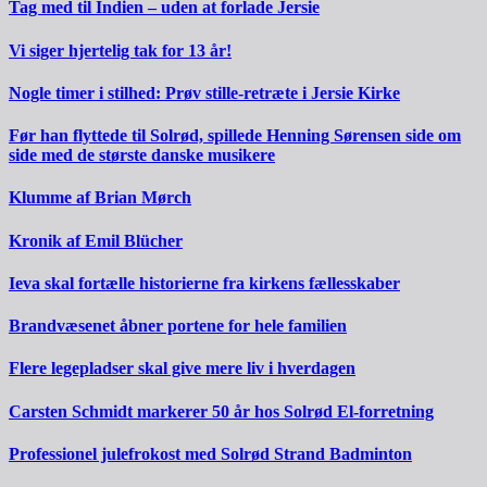
Tag med til Indien – uden at forlade Jersie
Vi siger hjertelig tak for 13 år!
Nogle timer i stilhed: Prøv stille-retræte i Jersie Kirke
Før han flyttede til Solrød, spillede Henning Sørensen side om
side med de største danske musikere
Klumme af Brian Mørch
Kronik af Emil Blücher
Ieva skal fortælle historierne fra kirkens fællesskaber
Brandvæsenet åbner portene for hele familien
Flere legepladser skal give mere liv i hverdagen
Carsten Schmidt markerer 50 år hos Solrød El-forretning
Professionel julefrokost med Solrød Strand Badminton