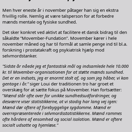
Men hver eneste år i november påtager han sig en ekstra
frivillig rolle. Nemlig at være talsperson for at forbedre
mænds mentale og fysiske sundhed.
Det sker konkret ved aktivt at facilitere et dansk bidrag til den
såkaldte ”Movember-Fundation”. Movember kører i hele
november måned og har til formål at samle penge ind til bl.a.
forskning i prostatakraft og psykiatrisk hjælp mod
selvmordstanker.
”Sidste år nåede jeg et fantastisk mål og indsamlede hele 10.000
kr. til Movember-organisationen for at støtte mænds sundhed.
Det er en indsats, jeg er enormt stolt af, og som jeg håber, vi kan
gentage i år.”
siger Loui der traditionen tro har groet et
overskæg for at sætte fokus på Movember. Han fortsætter:
”
Mænd står ofte over for unikke sundhedsudfordringer, og
desværre viser statistikkerne, at vi stadig har lang vej igen:
Mænd dør oftere af forebyggelige sygdomme. Mænd er
overrepræsenterede i selvmordsstatistikkerne.
Mænd rammes
ofte hårdere af ensomhed og social isolation. Mænd er oftere
socialt udsatte og hjemløse.”