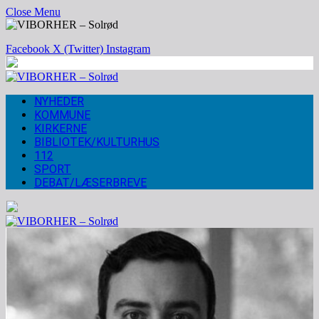
Close Menu
Facebook
X (Twitter)
Instagram
NYHEDER
KOMMUNE
KIRKERNE
BIBLIOTEK/KULTURHUS
112
SPORT
DEBAT/LÆSERBREVE