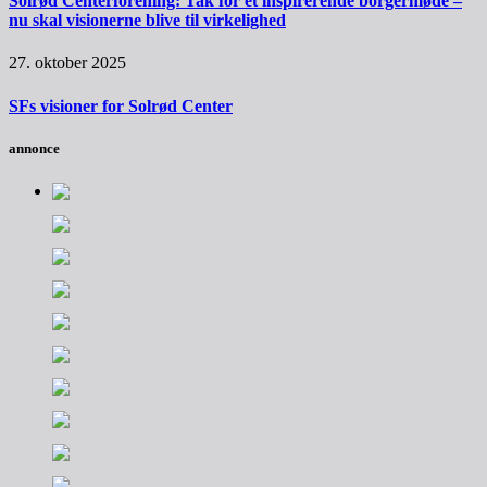
Solrød Centerforening: Tak for et inspirerende borgermøde –
nu skal visionerne blive til virkelighed
27. oktober 2025
SFs visioner for Solrød Center
annonce