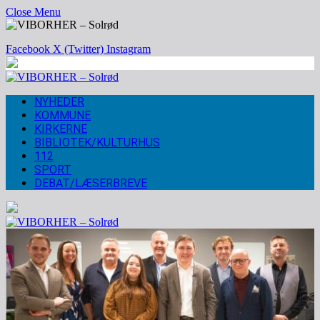
Close Menu
Facebook
X (Twitter)
Instagram
NYHEDER
KOMMUNE
KIRKERNE
BIBLIOTEK/KULTURHUS
112
SPORT
DEBAT/LÆSERBREVE