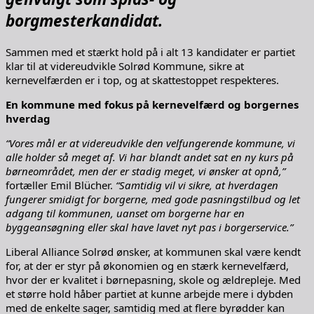
borgmesterkandidat.
Sammen med et stærkt hold på i alt 13 kandidater er partiet
klar til at videreudvikle Solrød Kommune, sikre at
kernevelfærden er i top, og at skattestoppet respekteres.
En kommune med fokus på kernevelfærd og borgernes
hverdag
“Vores mål er at videreudvikle den velfungerende kommune, vi
alle holder så meget af. Vi har blandt andet sat en ny kurs på
børneområdet, men der er stadig meget, vi ønsker at opnå,”
fortæller Emil Blücher.
“Samtidig vil vi sikre, at hverdagen
fungerer smidigt for borgerne, med gode pasningstilbud og let
adgang til kommunen, uanset om borgerne har en
byggeansøgning eller skal have lavet nyt pas i borgerservice.”
Liberal Alliance Solrød ønsker, at kommunen skal være kendt
for, at der er styr på økonomien og en stærk kernevelfærd,
hvor der er kvalitet i børnepasning, skole og ældrepleje. Med
et større hold håber partiet at kunne arbejde mere i dybden
med de enkelte sager, samtidig med at flere byrødder kan