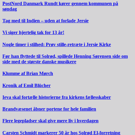
PostNord Danmark Rundt kører gennem kommunen på
søndag
Tag med til Indien – uden at forlade Jersie
Vi siger hjertelig tak for 13 år!
Nogle timer i stilhed: Prøv stille-retræte i Jersie Kirke
Før han flyttede til Solrød, spillede Henning Sørensen side om
side med de største danske musikere
Klumme af Brian Mørch
Kronik af Emil Blücher
Ieva skal fortælle historierne fra kirkens fællesskaber
Brandvæsenet åbner portene for hele familien
Flere legepladser skal give mere liv i hverdagen
Carsten Schmidt markerer 50 år hos Solrød El-forretning