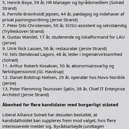
5. Henrik Boye, 59 år, HR Manager og byrådsmedlem (Solrød
Strand)
6. Pernille Breinholdt Jepsen, 44 år, pædagog og indehaver af
privat pasningsordning (Jersie Strand)
7. Peter Dits Christensen, 50 år, SOSU-assistent og selvstændig
(Trylleskoven Strand)
8. Gustav Wandel, 17 år, studerende og lokalformand for LAU
(Jersie)
9. Ulrik Nick Lassen, 56 år, restauratør (Jersie Strand)
10. Nils Stendevad Lagoni, 48 år, leder i ingeniørvirksomhed
(Solrød)
11. Arthur Roberti Kosakian, 50 år, økonomiansvarlig og
førtidspensionist (Gl. Havdrup)
12. Daniel Bidstrup Nielsen, 29 år, operatør hos Novo Nordisk
(Jersie)
13. Peter Flemming Teunissen Sjølin, 38 år, Chief IT Enterprise
Architect (Jersie Strand)
Åbenhed for flere kandidater med borgerligt ståsted
Liberal Alliance Solrød har desuden besluttet, at
kandidatholdet kan suppleres frem mod valget, hvis flere
interesserede melder sig. Byrådsarbejde (undtagen