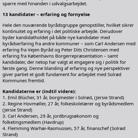
sparre med hinanden i udvalgsarbejdet.
13 kandidater – erfaring og fornyelse
Hele den nuværende byrådsgruppe genopstiller, hvilket sikrer
kontinuitet og erfaring i det politiske arbejde. Derudover
byder kandidatholdet på både nye kandidater med
byrådserfaring fra andre kommuner – som Carl Andersen med
erfaring fra Vejen Byråd og Peter Dits Christensen med
erfaring fra Københavns Borgerrepræsentation – samt
kandidater, der netop har valgt at engagere sig i politik for
første gang. Denne blanding af erfaring og nye perspektiver
giver partiet et godt fundament for arbejdet med Solrød
Kommunes fremtid.
Kandidaterne er (indtil videre):
1. Emil Blücher, 31 år, borgmester i Solrød, (Jersie Strand)
2. Regine Hovmøller, 27 år, folkeskolelærer og byrådsmedlem
(Jersie Strand)
3. Carl Andersen, 29 år, jordbrugsøkonom og
folketingsmedlem (Havdrup)
4. Flemming Warhøi-Rasmussen, 57 år, finanschef (Solrød
Strand)