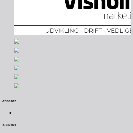
annonce
annonce