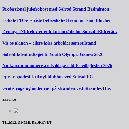
Professionel julefrokost med Solrød Strand Badminton
Lokale FDFere viste fællesskabet frem for Emil Blücher
Den nye Ældrelov er et fokusområde for Solrød Ældreråd.
Vis os planen – ellers føles arbejdet som stilstand
Solrød-talent udtaget til Youth Olympic Games 2026
Nu kan du nominere årets ildsjæle til Frivilligfesten 2026
Første spadestik til nyt klubhus ved Solrød FC
Gratis yoga og åndedræt på stranden ved Strandes Hus
annonce
TILMELD NYHEDSBREVET