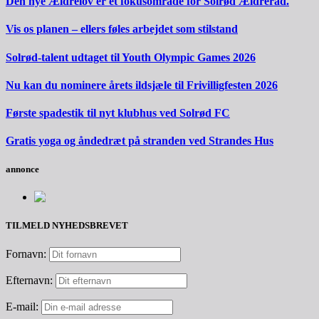
Den nye Ældrelov er et fokusområde for Solrød Ældreråd.
Vis os planen – ellers føles arbejdet som stilstand
Solrød-talent udtaget til Youth Olympic Games 2026
Nu kan du nominere årets ildsjæle til Frivilligfesten 2026
Første spadestik til nyt klubhus ved Solrød FC
Gratis yoga og åndedræt på stranden ved Strandes Hus
annonce
TILMELD NYHEDSBREVET
Fornavn:
Efternavn:
E-mail: