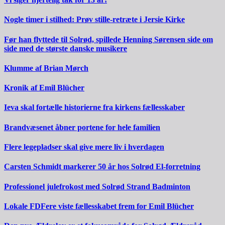
Nogle timer i stilhed: Prøv stille-retræte i Jersie Kirke
Før han flyttede til Solrød, spillede Henning Sørensen side om
side med de største danske musikere
Klumme af Brian Mørch
Kronik af Emil Blücher
Ieva skal fortælle historierne fra kirkens fællesskaber
Brandvæsenet åbner portene for hele familien
Flere legepladser skal give mere liv i hverdagen
Carsten Schmidt markerer 50 år hos Solrød El-forretning
Professionel julefrokost med Solrød Strand Badminton
Lokale FDFere viste fællesskabet frem for Emil Blücher