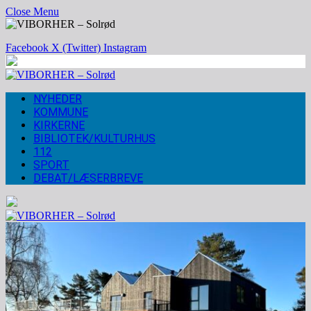
Close Menu
Facebook
X (Twitter)
Instagram
NYHEDER
KOMMUNE
KIRKERNE
BIBLIOTEK/KULTURHUS
112
SPORT
DEBAT/LÆSERBREVE