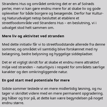
Strandens Hus og området omkring det er en af Solrøds
perler, men vi kan gøre endnu mere for at skabe liv og gode
oplevelser for både borgere og besøgende. Derfor har Kultur-
og Naturudvalget netop besluttet at etablere et
streetfoodområde ved Strandens Hus – en beslutning, vi i
udvalget stod helt sammen om.
Mere liv og aktivitet ved stranden
Med dette initiativ får vi to streetfoodstande allerede fra denne
sommer, og området vil samtidig blive forskønnet med ny
belægning, bedre belysning og hyggelige siddepladser.
Det er et vigtigt skridt for at skabe et endnu mere attraktivt
miljø ved stranden – naturligvis i respekt for områdets særlige
karakter og den omkringliggende natur.
En god start med potentiale for mere
Sidste sommer testede vi en mere midlertidig løsning, og nu
tager vi skridtet videre med en mere permanent opgradering.
Jeg håber og tror på, at dette kan være begyndelsen på noget
endnu større.