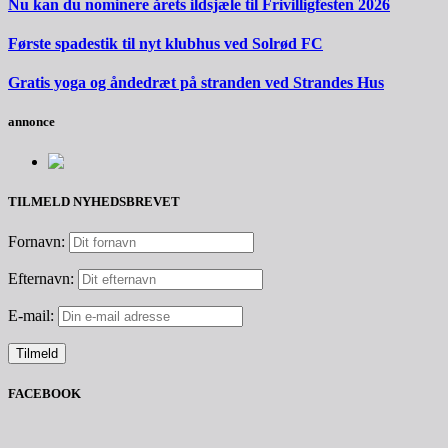
Nu kan du nominere årets ildsjæle til Frivilligfesten 2026
Første spadestik til nyt klubhus ved Solrød FC
Gratis yoga og åndedræt på stranden ved Strandes Hus
annonce
TILMELD NYHEDSBREVET
Fornavn:
Efternavn:
E-mail:
FACEBOOK