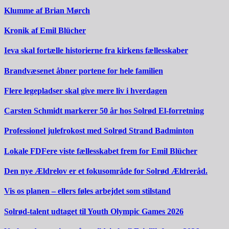
Klumme af Brian Mørch
Kronik af Emil Blücher
Ieva skal fortælle historierne fra kirkens fællesskaber
Brandvæsenet åbner portene for hele familien
Flere legepladser skal give mere liv i hverdagen
Carsten Schmidt markerer 50 år hos Solrød El-forretning
Professionel julefrokost med Solrød Strand Badminton
Lokale FDFere viste fællesskabet frem for Emil Blücher
Den nye Ældrelov er et fokusområde for Solrød Ældreråd.
Vis os planen – ellers føles arbejdet som stilstand
Solrød-talent udtaget til Youth Olympic Games 2026