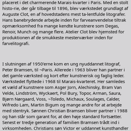
placeret i det charmerende Marais-kvarter i Paris. Med en stolt
histo-rie, der går tilbage til 1896, blev værkstedet grundlagt af
Auguste Clot, en af hovedstadens mest ta-lentfulde litografer.
Hans banebrydende arbejde inden for farveanvendelse tiltrak
opmærksomhed fra mange kendte kunstnere som Degas,
Renoir, Munch og mange flere. Atelier Clot blev hjemsted for
produktionen af de smukkeste mesterværker inden for
farvelitografi.
I slutningen af 1950’erne kom en ung nyuddannet litograf,
Peter Bramsen, til ¬Paris. Allerede i 1963 bliver han partner i
det gamle værksted og kort efter kunstnerisk og faglig leder.
Værkstedet flyttede i 1968 til Marais-kvarteret. Her samledes
et væld af kunstnere som Asger Jorn, Alechinsky, Bram Van
Velde, Lindström, Wyckaert, Pol Bury, Topor, Arman, Saura,
Bjørn Nørgaard, Voss, ¬Toledo, Michaux, Soulages, Calder,
Wifredo Lam, Martin Bigum og mange andre for at arbejde
med stentryk. Sønnen Christian Bramsen bliver partner i 1988
og han står som garant for, at den høje standard fortsætter.
Senest er tredje generation af familien Bramsen trådt ind i
virksomheden. Christians søn Victor er uddannet kunsthandler