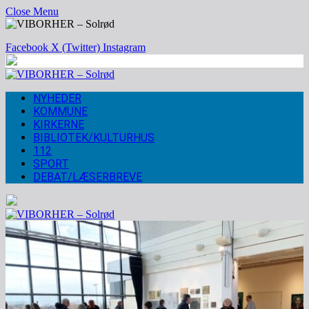
Close Menu
Facebook
X (Twitter)
Instagram
NYHEDER
KOMMUNE
KIRKERNE
BIBLIOTEK/KULTURHUS
112
SPORT
DEBAT/LÆSERBREVE