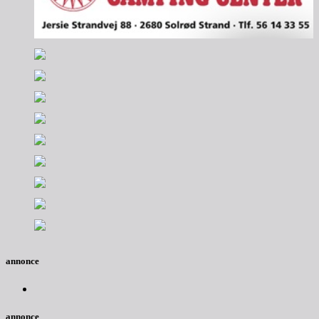
annonce
annonce