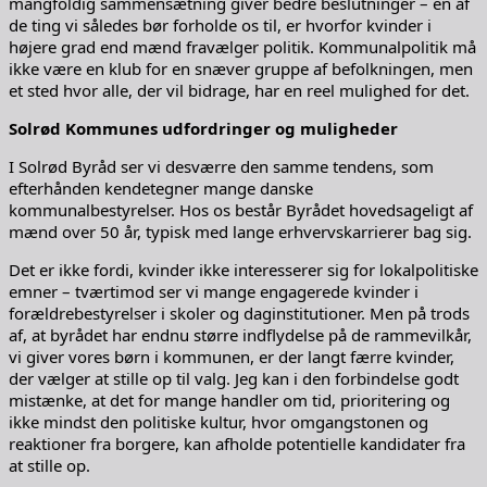
mangfoldig sammensætning giver bedre beslutninger – én af
de ting vi således bør forholde os til, er hvorfor kvinder i
højere grad end mænd fravælger politik. Kommunalpolitik må
ikke være en klub for en snæver gruppe af befolkningen, men
et sted hvor alle, der vil bidrage, har en reel mulighed for det.
Solrød Kommunes udfordringer og muligheder
I Solrød Byråd ser vi desværre den samme tendens, som
efterhånden kendetegner mange danske
kommunalbestyrelser. Hos os består Byrådet hovedsageligt af
mænd over 50 år, typisk med lange erhvervskarrierer bag sig.
Det er ikke fordi, kvinder ikke interesserer sig for lokalpolitiske
emner – tværtimod ser vi mange engagerede kvinder i
forældrebestyrelser i skoler og daginstitutioner. Men på trods
af, at byrådet har endnu større indflydelse på de rammevilkår,
vi giver vores børn i kommunen, er der langt færre kvinder,
der vælger at stille op til valg. Jeg kan i den forbindelse godt
mistænke, at det for mange handler om tid, prioritering og
ikke mindst den politiske kultur, hvor omgangstonen og
reaktioner fra borgere, kan afholde potentielle kandidater fra
at stille op.