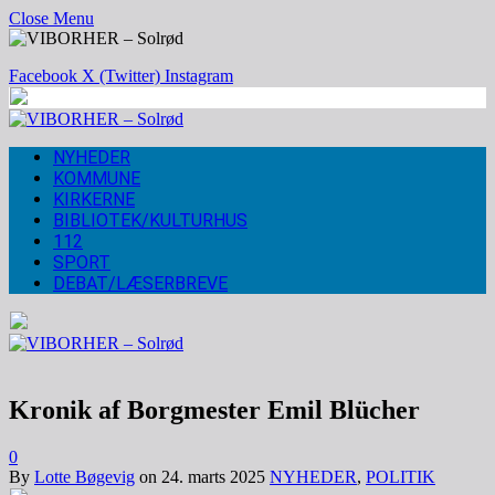
Close Menu
Facebook
X (Twitter)
Instagram
NYHEDER
KOMMUNE
KIRKERNE
BIBLIOTEK/KULTURHUS
112
SPORT
DEBAT/LÆSERBREVE
Kronik af Borgmester Emil Blücher
0
By
Lotte Bøgevig
on
24. marts 2025
NYHEDER
,
POLITIK