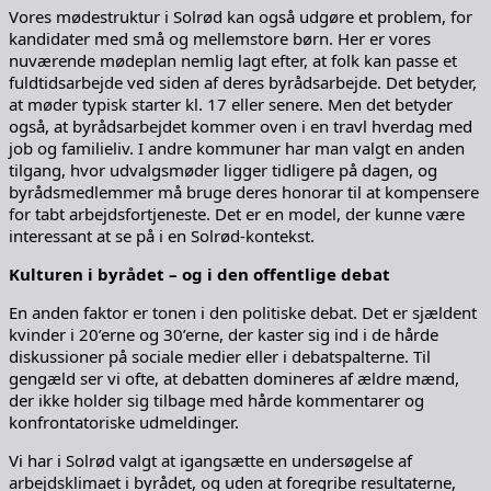
Vores mødestruktur i Solrød kan også udgøre et problem, for
kandidater med små og mellemstore børn. Her er vores
nuværende mødeplan nemlig lagt efter, at folk kan passe et
fuldtidsarbejde ved siden af deres byrådsarbejde. Det betyder,
at møder typisk starter kl. 17 eller senere. Men det betyder
også, at byrådsarbejdet kommer oven i en travl hverdag med
job og familieliv. I andre kommuner har man valgt en anden
tilgang, hvor udvalgsmøder ligger tidligere på dagen, og
byrådsmedlemmer må bruge deres honorar til at kompensere
for tabt arbejdsfortjeneste. Det er en model, der kunne være
interessant at se på i en Solrød-kontekst.
Kulturen i byrådet – og i den offentlige debat
En anden faktor er tonen i den politiske debat. Det er sjældent
kvinder i 20’erne og 30’erne, der kaster sig ind i de hårde
diskussioner på sociale medier eller i debatspalterne. Til
gengæld ser vi ofte, at debatten domineres af ældre mænd,
der ikke holder sig tilbage med hårde kommentarer og
konfrontatoriske udmeldinger.
Vi har i Solrød valgt at igangsætte en undersøgelse af
arbejdsklimaet i byrådet, og uden at foregribe resultaterne,