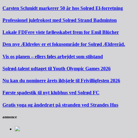
Carsten Schmidt markerer 50 år hos Solrød El-forretning
Professionel julefrokost med Solrød Strand Badminton
Lokale FDFere viste fællesskabet frem for Emil Blücher
Den nye Ældrelov er et fokusområde for Solrød Ældreråd.
Vis os planen – ellers føles arbejdet som stilstand
Solrød-talent udtaget til Youth Olympic Games 2026
Nu kan du nominere årets ildsjæle til Frivilligfesten 2026
Første spadestik til nyt klubhus ved Solrød FC
Gratis yoga og åndedræt på stranden ved Strandes Hus
annonce