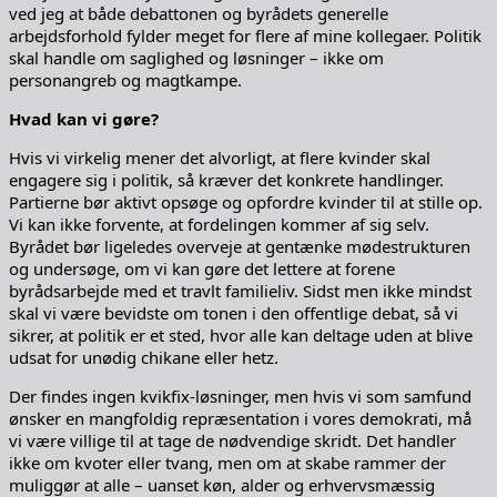
ved jeg at både debattonen og byrådets generelle
arbejdsforhold fylder meget for flere af mine kollegaer. Politik
skal handle om saglighed og løsninger – ikke om
personangreb og magtkampe.
Hvad kan vi gøre?
Hvis vi virkelig mener det alvorligt, at flere kvinder skal
engagere sig i politik, så kræver det konkrete handlinger.
Partierne bør aktivt opsøge og opfordre kvinder til at stille op.
Vi kan ikke forvente, at fordelingen kommer af sig selv.
Byrådet bør ligeledes overveje at gentænke mødestrukturen
og undersøge, om vi kan gøre det lettere at forene
byrådsarbejde med et travlt familieliv. Sidst men ikke mindst
skal vi være bevidste om tonen i den offentlige debat, så vi
sikrer, at politik er et sted, hvor alle kan deltage uden at blive
udsat for unødig chikane eller hetz.
Der findes ingen kvikfix-løsninger, men hvis vi som samfund
ønsker en mangfoldig repræsentation i vores demokrati, må
vi være villige til at tage de nødvendige skridt. Det handler
ikke om kvoter eller tvang, men om at skabe rammer der
muliggør at alle – uanset køn, alder og erhvervsmæssig