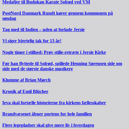
Medaljer til Budokan Karate Solrød ved VM
PostNord Danmark Rundt kører gennem kommunen på
søndag
Tag med til Indien – uden at forlade Jersie
Vi siger hjertelig tak for 13 år!
Nogle timer i stilhed: Prøv stille-retræte i Jersie Kirke
Før han flyttede til Solrød, spillede Henning Sørensen side om
side med de største danske musikere
Klumme af Brian Mørch
Kronik af Emil Blücher
Ieva skal fortælle historierne fra kirkens fællesskaber
Brandvæsenet åbner portene for hele familien
Flere legepladser skal give mere liv i hverdagen