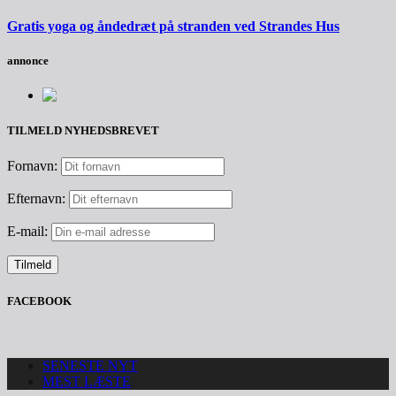
Gratis yoga og åndedræt på stranden ved Strandes Hus
annonce
TILMELD NYHEDSBREVET
Fornavn:
Efternavn:
E-mail:
FACEBOOK
SENESTE NYT
MEST LÆSTE