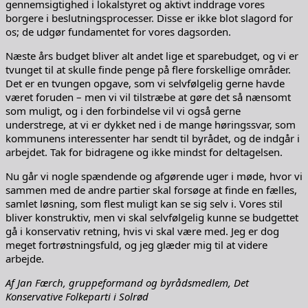
gennemsigtighed i lokalstyret og aktivt inddrage vores
borgere i beslutningsprocesser. Disse er ikke blot slagord for
os; de udgør fundamentet for vores dagsorden.
Næste års budget bliver alt andet lige et sparebudget, og vi er
tvunget til at skulle finde penge på flere forskellige områder.
Det er en tvungen opgave, som vi selvfølgelig gerne havde
været foruden – men vi vil tilstræbe at gøre det så nænsomt
som muligt, og i den forbindelse vil vi også gerne
understrege, at vi er dykket ned i de mange høringssvar, som
kommunens interessenter har sendt til byrådet, og de indgår i
arbejdet. Tak for bidragene og ikke mindst for deltagelsen.
Nu går vi nogle spændende og afgørende uger i møde, hvor vi
sammen med de andre partier skal forsøge at finde en fælles,
samlet løsning, som flest muligt kan se sig selv i. Vores stil
bliver konstruktiv, men vi skal selvfølgelig kunne se budgettet
gå i konservativ retning, hvis vi skal være med. Jeg er dog
meget fortrøstningsfuld, og jeg glæder mig til at videre
arbejde.
Af Jan Færch, gruppeformand og byrådsmedlem, Det
Konservative Folkeparti i Solrød