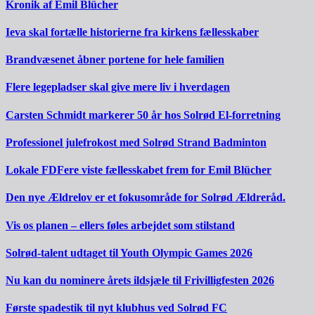
Kronik af Emil Blücher
Ieva skal fortælle historierne fra kirkens fællesskaber
Brandvæsenet åbner portene for hele familien
Flere legepladser skal give mere liv i hverdagen
Carsten Schmidt markerer 50 år hos Solrød El-forretning
Professionel julefrokost med Solrød Strand Badminton
Lokale FDFere viste fællesskabet frem for Emil Blücher
Den nye Ældrelov er et fokusområde for Solrød Ældreråd.
Vis os planen – ellers føles arbejdet som stilstand
Solrød-talent udtaget til Youth Olympic Games 2026
Nu kan du nominere årets ildsjæle til Frivilligfesten 2026
Første spadestik til nyt klubhus ved Solrød FC