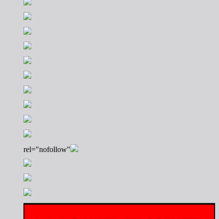
rel="nofollow"