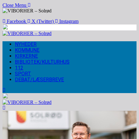
Close Menu
Facebook
X (Twitter)
Instagram
NYHEDER
KOMMUNE
KIRKERNE
BIBLIOTEK/KULTURHUS
112
SPORT
DEBAT/LÆSERBREVE