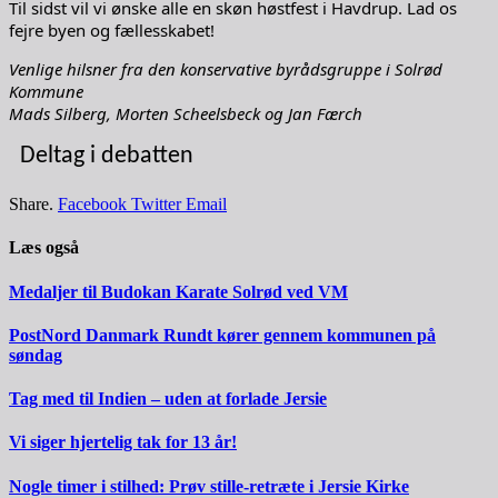
Til sidst vil vi ønske alle en skøn høstfest i Havdrup. Lad os
fejre byen og fællesskabet!
Venlige hilsner fra den konservative byrådsgruppe i Solrød
Kommune
Mads Silberg, Morten Scheelsbeck og Jan Færch
Deltag i debatten
Share.
Facebook
Twitter
Email
Læs også
Medaljer til Budokan Karate Solrød ved VM
PostNord Danmark Rundt kører gennem kommunen på
søndag
Tag med til Indien – uden at forlade Jersie
Vi siger hjertelig tak for 13 år!
Nogle timer i stilhed: Prøv stille-retræte i Jersie Kirke