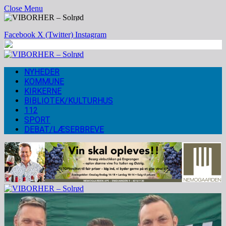
Close Menu
Facebook
X (Twitter)
Instagram
NYHEDER
KOMMUNE
KIRKERNE
BIBLIOTEK/KULTURHUS
112
SPORT
DEBAT/LÆSERBREVE