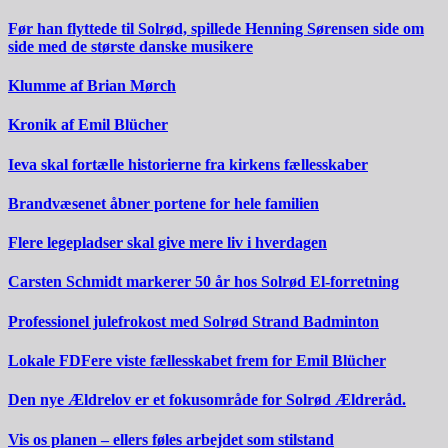
Før han flyttede til Solrød, spillede Henning Sørensen side om
side med de største danske musikere
Klumme af Brian Mørch
Kronik af Emil Blücher
Ieva skal fortælle historierne fra kirkens fællesskaber
Brandvæsenet åbner portene for hele familien
Flere legepladser skal give mere liv i hverdagen
Carsten Schmidt markerer 50 år hos Solrød El-forretning
Professionel julefrokost med Solrød Strand Badminton
Lokale FDFere viste fællesskabet frem for Emil Blücher
Den nye Ældrelov er et fokusområde for Solrød Ældreråd.
Vis os planen – ellers føles arbejdet som stilstand