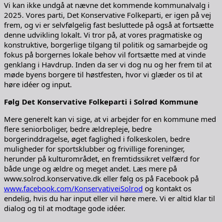
Vi kan ikke undgå at nævne det kommende kommunalvalg i
2025. Vores parti, Det Konservative Folkeparti, er igen på vej
frem, og vi er selvfølgelig fast besluttede på også at fortsætte
denne udvikling lokalt. Vi tror på, at vores pragmatiske og
konstruktive, borgerlige tilgang til politik og samarbejde og
fokus på borgernes lokale behov vil fortsætte med at vinde
genklang i Havdrup. Inden da ser vi dog nu og her frem til at
møde byens borgere til høstfesten, hvor vi glæder os til at
høre idéer og input.
Følg Det Konservative Folkeparti i Solrød Kommune
Mere generelt kan vi sige, at vi arbejder for en kommune med
flere seniorboliger, bedre ældrepleje, bedre
borgerinddragelse, øget faglighed i folkeskolen, bedre
muligheder for sportsklubber og frivillige foreninger,
herunder på kulturområdet, en fremtidssikret velfærd for
både unge og ældre og meget andet. Læs mere på
www.solrod.konservative.dk eller følg os på Facebook på
www.facebook.com/KonservativeiSolrod
og kontakt os
endelig, hvis du har input eller vil høre mere. Vi er altid klar til
dialog og til at modtage gode idéer.