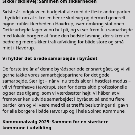
Sikker skolevej: Sammen om sikkerheden
Sidste år indgik vi en budgetaftale med de fleste andre partier
i byrådet om at sikre en bedre skolevej og dermed generelt
højne trafiksikkerheden i Havdrup, især omkring stationen.
Dette arbejde tager vi nu hul på, og vi ser frem til i samarbejde
med lokale borgere at finde den bedste løsning, der sikrer en
bedre og mere sikker trafikafvikling for både store og små
midt i Havdrup.
Vi hylder det brede samarbejde i byrådet
De første tre år af denne byrådsperiode er snart gået, og vi vil
gerne takke vores samarbejdspartnere for det gode
samarbejde. Særligt – når vi nu trods alt er i høstfest-modus –
vil vi fremhæve HavdrupListen for deres altid professionelle
og seriøse tilgang, som vi værdsætter højt. Vi håber, at vi
fremover kan udvide samarbejdet i byrådet, så endnu flere
partier kan og vil være med til at træffe beslutninger til gavn
for alle borgere i både Havdrup og i hele Solrød Kommune.
Kommunalvalg 2025: Sammen for en stærkere
kommune i udvikling