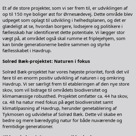
Et af de store projekter, som vi ser frem til, er udviklingen af
op til 150 nye boliger øst for Ørnesædevej. Dette område blev
udpeget som oplagt til udvikling i helhedsplanen, og det er
glædeligt at se, hvordan borgere, lodsejere og politikere i
fællesskab har identificeret dette potentiale. Vi lægger stor
vægt på, at området også skal rumme et friplejehjem, som
kan binde generationerne bedre sammen og styrke
fællesskabet i Havdrup.
Solrød Bæk-projektet: Naturen i fokus
Solrød Bæk-projektet har vores højeste prioritet, fordi det vil
føre til en enorm positiv udvikling af naturen i og omkring
Havdrup. Vi ser særligt frem til etableringen af den nye store
skov, som vil bidrage til områdets biodiversitet og
klimamæssige robusthed. Projektet omfatter ca. 44 ha skov,
ca. 48 ha natur med fokus på øget biodiversitet samt
klimatilpasning af Havdrup, herunder genetablering af
Tykmosen og udvidelse af Solrød Bæk. Dette vil skabe en
bedre og mere bæredygtig natur for både nuværende og
fremtidige generationer.