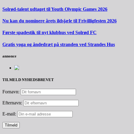
Solrød-talent udtaget til Youth Olympic Games 2026
Nu kan du nominere årets ildsjæle til Frivilligfesten 2026
Første spadestik til nyt klubhus ved Solrød FC
Gratis yoga og åndedræt på stranden ved Strandes Hus
annonce
TILMELD NYHEDSBREVET
Fornavn:
Efternavn:
E-mail: