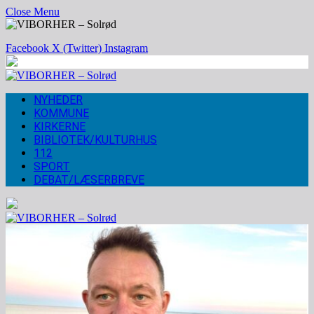
Close Menu
Facebook
X (Twitter)
Instagram
NYHEDER
KOMMUNE
KIRKERNE
BIBLIOTEK/KULTURHUS
112
SPORT
DEBAT/LÆSERBREVE