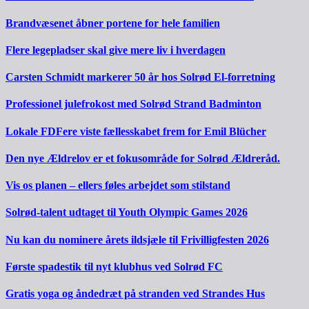
Brandvæsenet åbner portene for hele familien
Flere legepladser skal give mere liv i hverdagen
Carsten Schmidt markerer 50 år hos Solrød El-forretning
Professionel julefrokost med Solrød Strand Badminton
Lokale FDFere viste fællesskabet frem for Emil Blücher
Den nye Ældrelov er et fokusområde for Solrød Ældreråd.
Vis os planen – ellers føles arbejdet som stilstand
Solrød-talent udtaget til Youth Olympic Games 2026
Nu kan du nominere årets ildsjæle til Frivilligfesten 2026
Første spadestik til nyt klubhus ved Solrød FC
Gratis yoga og åndedræt på stranden ved Strandes Hus