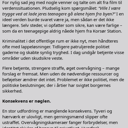
For nylig sad jeg med nogle venner og talte om alt fra film til
verdenssituationen. Pludselig kom spørgsmålet:
“Ville I være
trygge ved at lade jeres teenagere gå alene hjem fra byen?”
I en
ideel verden burde svaret være ja, men sådan er det ikke
længere. Selv steder, vi opfatter som sikre, kan være farlige –
som da en teenagepige aldrig nåede hjem fra Korsør Station.
Kriminalitet i det offentlige rum er ikke nyt, men håndteres
ofte med lappeløsninger. Tidligere patruljerede politiet
gaderne og skabte synlig tryghed. I dag undgår betjente visse
områder uden skudsikre veste.
Flere betjente, strengere straffe, øget overvågning – mange
forslag er fremsat. Men uden de nødvendige ressourcer og
beføjelser ændrer det intet. Problemet er ikke politiet, men de
politiske beslutninger, der i årtier har svigtet borgernes
sikkerhed.
Konsekvens er nøglen.
En stor udfordring er manglende konsekvens. Tyveri og
hærværk er ulovligt, men gerningsmænd slipper ofte
ustraffet. Overvågningskameraer fanger forbrydelser, men
identitet skjules af hensyn til privatlivet. Hvorfor?