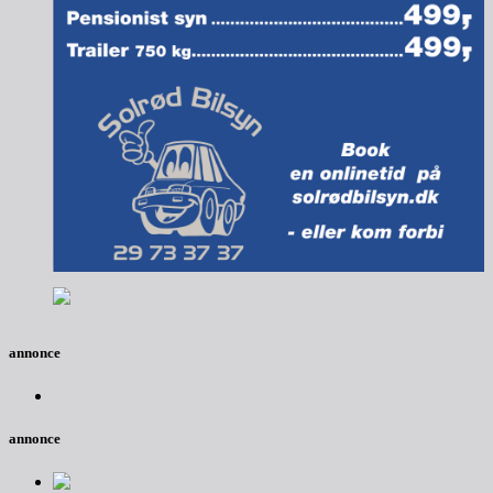
annonce
annonce