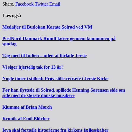
Share.
Facebook
Twitter
Email
Læs også
Medaljer til Budokan Karate Solrød ved VM
PostNord Danmark Rundt kører gennem kommunen på
søndag
Tag med til Indien – uden at forlade Jersie
Vi siger hjertelig tak for 13 år!
Nogle timer i stilhed: Prøv stille-retræte i Jersie Kirke
Før han flyttede til Solrød, spillede Henning Sørensen side om
side med de største danske musikere
Klumme af Brian Mørch
Kronik af Emil Blücher
Ieva skal fortælle historierne fra kirkens fællesskaber