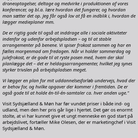
droneoptagelser, deltage og medvirke i produktionen af vores
konferencer, og bl.a. lære hvordan det fungerer, og hvordan
man sætter det op. Jeg får også lov at få en indblik i, hvordan de
lægger medieplaner mm.
De er rigtig gode til også at inddrage alle i sociale aktiviteter
indenfor og udenfor arbejdspladsen – og til at stable
arrangementer på benene. Vi spiser frokost sammen og har en
fælles morgenmad om fredagen. Når vi holder sommerdag og
julefrokost, er de gode til at ryste posen med, hvem der skal
planlægge det – det er heldagsarrangementer, hvilket jeg synes
styrker trivslen på arbejdspladsen meget.
Vi lægger en plan for mit uddannelsesforløb undervejs, hvad der
er behov for, og hvilke opgaver der kommer i fremtiden. De er
også gode til at holde én-til-én-samtaler ca. hver anden uge.”
Visit Sydsjælland & Møn har før vundet priser i både ind- og
udland, men den her pris går lige i hjertet. Det gør os enormt
stolte, at vi har kunnet give et ungt menneske en god start på
arbejdslivet, fortæller Mike Olesen, der er marketingchef i Visit
Sydsjælland & Møn.