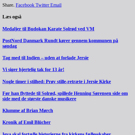
Share.
Facebook
Twitter
Email
Læs også
Medaljer til Budokan Karate Solrød ved VM
PostNord Danmark Rundt kører gennem kommunen på
søndag
Tag med til Indien – uden at forlade Jersie
Vi siger hjertelig tak for 13 år!
Nogle timer i stilhed: Prøv stille-retræte i Jersie Kirke
Før han flyttede til Solrød, spillede Henning Sørensen side om
side med de største danske musikere
Klumme af Brian Mørch
Kronik af Emil Blücher
Ieva skal fortælle historierne fra kirkens fællesskaber