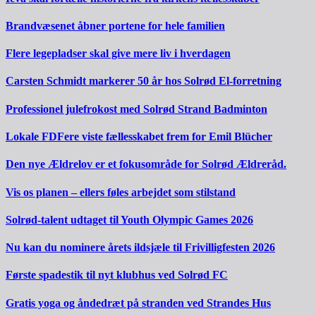
Brandvæsenet åbner portene for hele familien
Flere legepladser skal give mere liv i hverdagen
Carsten Schmidt markerer 50 år hos Solrød El-forretning
Professionel julefrokost med Solrød Strand Badminton
Lokale FDFere viste fællesskabet frem for Emil Blücher
Den nye Ældrelov er et fokusområde for Solrød Ældreråd.
Vis os planen – ellers føles arbejdet som stilstand
Solrød-talent udtaget til Youth Olympic Games 2026
Nu kan du nominere årets ildsjæle til Frivilligfesten 2026
Første spadestik til nyt klubhus ved Solrød FC
Gratis yoga og åndedræt på stranden ved Strandes Hus