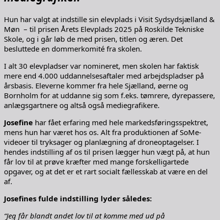
Hun har valgt at indstille sin elevplads i Visit Sydsydsjælland &
Møn – til prisen Årets Elevplads 2025 på Roskilde Tekniske
Skole, og i går løb de med prisen, titlen og æren. Det
besluttede en dommerkomité fra skolen.
I alt 30 elevpladser var nomineret, men skolen har faktisk
mere end 4.000 uddannelsesaftaler med arbejdspladser på
årsbasis. Eleverne kommer fra hele Sjælland, øerne og
Bornholm for at uddanne sig som f.eks. tømrere, dyrepassere,
anlægsgartnere og altså også mediegrafikere.
Josefine
har fået erfaring med hele markedsføringsspektret,
mens hun har været hos os. Alt fra produktionen af SoMe-
videoer til tryksager og planlægning af droneoptagelser. I
hendes indstilling af os til prisen lægger hun vægt på, at hun
får lov til at prøve kræfter med mange forskelligartede
opgaver, og at det er et rart socialt fællesskab at være en del
af.
Josefines fulde indstilling lyder således:
“Jeg får blandt andet lov til at komme med ud på