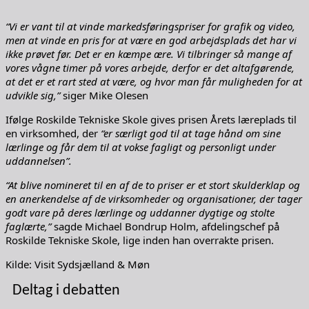
“Vi er vant til at vinde markedsføringspriser for grafik og video,
men at vinde en pris for at være en god arbejdsplads det har vi
ikke prøvet før. Det er en kæmpe ære. Vi tilbringer så mange af
vores vågne timer på vores arbejde, derfor er det altafgørende,
at det er et rart sted at være, og hvor man får muligheden for at
udvikle sig,”
siger Mike Olesen
Ifølge Roskilde Tekniske Skole gives prisen Årets læreplads til
en virksomhed, der
“er særligt god til at tage hånd om sine
lærlinge og får dem til at vokse fagligt og personligt under
uddannelsen”.
“At blive nomineret til en af de to priser er et stort skulderklap og
en anerkendelse af de virksomheder og organisationer, der tager
godt vare på deres lærlinge og uddanner dygtige og stolte
faglærte,”
sagde Michael Bondrup Holm, afdelingschef på
Roskilde Tekniske Skole, lige inden han overrakte prisen.
Kilde: Visit Sydsjælland & Møn
Deltag i debatten