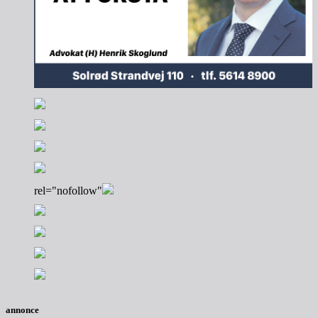
rel="nofollow"
annonce