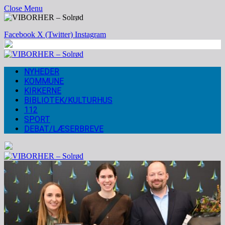
Close Menu
Facebook
X (Twitter)
Instagram
NYHEDER
KOMMUNE
KIRKERNE
BIBLIOTEK/KULTURHUS
112
SPORT
DEBAT/LÆSERBREVE