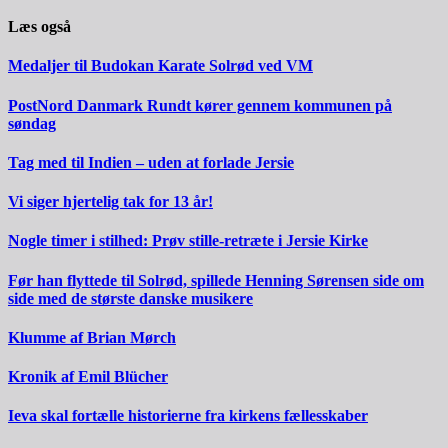
Læs også
Medaljer til Budokan Karate Solrød ved VM
PostNord Danmark Rundt kører gennem kommunen på
søndag
Tag med til Indien – uden at forlade Jersie
Vi siger hjertelig tak for 13 år!
Nogle timer i stilhed: Prøv stille-retræte i Jersie Kirke
Før han flyttede til Solrød, spillede Henning Sørensen side om
side med de største danske musikere
Klumme af Brian Mørch
Kronik af Emil Blücher
Ieva skal fortælle historierne fra kirkens fællesskaber