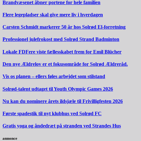
Brandvæsenet åbner portene for hele familien
Flere legepladser skal give mere liv i hverdagen
Carsten Schmidt markerer 50 år hos Solrød El-forretning
Professionel julefrokost med Solrød Strand Badminton
Lokale FDFere viste fællesskabet frem for Emil Blücher
Den nye Ældrelov er et fokusområde for Solrød Ældreråd.
Vis os planen – ellers føles arbejdet som stilstand
Solrød-talent udtaget til Youth Olympic Games 2026
Nu kan du nominere årets ildsjæle til Frivilligfesten 2026
Første spadestik til nyt klubhus ved Solrød FC
Gratis yoga og åndedræt på stranden ved Strandes Hus
annonce