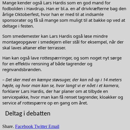
Mange kender også Lars Hardis som en god mand for
fodbolden i Havdrup. Han er bl.a. en af drivkræfterne bag den
årlige Oktoberfest, hvor han er med til at indsamle
sponsorater og få så mange som muligt til at bakke op ved at
deltage i festen.
Som smedemester kan Lars Hardis også løse mindre
montageopgaver i smedejern eller stål for eksempel, når der
skal laves altaner eller terrasser.
Han kan også lave rottespærringer, og som noget nyt sørge
for en effektiv rensning af både tagrender og
regnvandsbrønden.
– Det sker med en kæmpe støvsuger, der kan nå op i 14 meters
højde, og hvor man kan se, hvor langt vi er nået i et kamera,
forklarer Lars Hardis, der har planer om at tilbyde en
servicepakke, hvor man kan få renset tagrender, kloakker og
service af rottespærre op en gang om året.
Deltag i debatten
Share.
Facebook
Twitter
Email