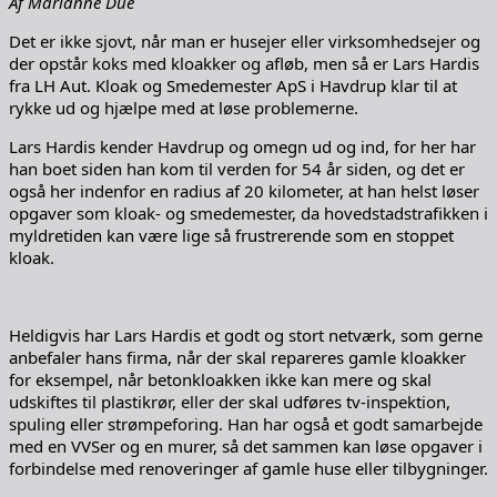
Af Marianne Due
Det er ikke sjovt, når man er husejer eller virksomhedsejer og
der opstår koks med kloakker og afløb, men så er Lars Hardis
fra LH Aut. Kloak og Smedemester ApS i Havdrup klar til at
rykke ud og hjælpe med at løse problemerne.
Lars Hardis kender Havdrup og omegn ud og ind, for her har
han boet siden han kom til verden for 54 år siden, og det er
også her indenfor en radius af 20 kilometer, at han helst løser
opgaver som kloak- og smedemester, da hovedstadstrafikken i
myldretiden kan være lige så frustrerende som en stoppet
kloak.
Heldigvis har Lars Hardis et godt og stort netværk, som gerne
anbefaler hans firma, når der skal repareres gamle kloakker
for eksempel, når betonkloakken ikke kan mere og skal
udskiftes til plastikrør, eller der skal udføres tv-inspektion,
spuling eller strømpeforing. Han har også et godt samarbejde
med en VVSer og en murer, så det sammen kan løse opgaver i
forbindelse med renoveringer af gamle huse eller tilbygninger.