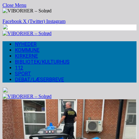
Close Menu
Facebook
X (Twitter)
Instagram
NYHEDER
KOMMUNE
KIRKERNE
BIBLIOTEK/KULTURHUS
112
SPORT
DEBAT/LÆSERBREVE