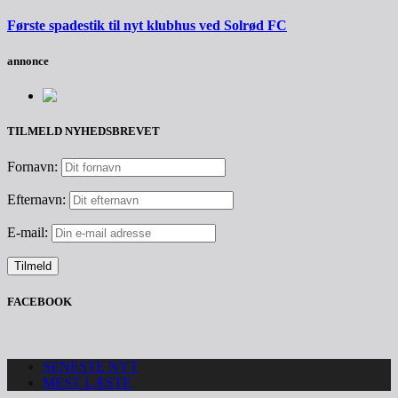
Første spadestik til nyt klubhus ved Solrød FC
annonce
TILMELD NYHEDSBREVET
Fornavn:
Efternavn:
E-mail:
FACEBOOK
SENESTE NYT
MEST LÆSTE