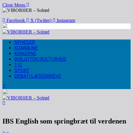
Close Menu
Facebook
X (Twitter)
Instagram
NYHEDER
KOMMUNE
KIRKERNE
BIBLIOTEK/KULTURHUS
112
SPORT
DEBAT/LÆSERBREVE
IBS English som springbræt til verdenen