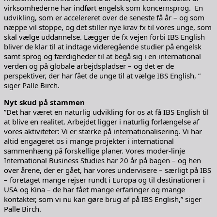
virksomhederne har indført engelsk som koncernsprog. En
udvikling, som er accelereret over de seneste få år – og som
næppe vil stoppe, og det stiller nye krav fx til vores unge, som
skal vælge uddannelse. Lægger de fx vejen forbi IBS English
bliver de klar til at indtage videregående studier på engelsk
samt sprog og færdigheder til at begå sig i en international
verden og på globale arbejdspladser – og det er de
perspektiver, der har fået de unge til at vælge IBS English, ”
siger Palle Birch.
Nyt skud på stammen
”Det har været en naturlig udvikling for os at få IBS English til
at blive en realitet. Arbejdet ligger i naturlig forlængelse af
vores aktiviteter: Vi er stærke på internationalisering. Vi har
altid engageret os i mange projekter i international
sammenhæng på forskellige planer. Vores moder-linje
International Business Studies har 20 år på bagen – og hen
over årene, der er gået, har vores undervisere – særligt på IBS
– foretaget mange rejser rundt i Europa og til destinationer i
USA og Kina – de har fået mange erfaringer og mange
kontakter, som vi nu kan gøre brug af på IBS English,” siger
Palle Birch.