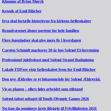
Klumme af Brian Mørch
Kronik af Emil Blücher
Ieva skal fortælle historierne fra kirkens fællesskaber
Brandvæsenet åbner portene for hele familien
Flere legepladser skal give mere liv i hverdagen
Carsten Schmidt markerer 50 år hos Solrød El-forretning
Professionel julefrokost med Solrød Strand Badminton
Lokale FDFere viste fællesskabet frem for Emil Blücher
Den nye Ældrelov er et fokusområde for Solrød Ældreråd.
Vis os planen – ellers føles arbejdet som stilstand
Solrød-talent udtaget til Youth Olympic Games 2026
Nu kan du nominere årets ildsjæle til Frivilligfesten 2026