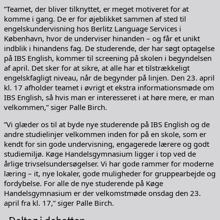
”Teamet, der bliver tilknyttet, er meget motiveret for at
komme i gang. De er for øjeblikket sammen af sted til
engelskundervisning hos Berlitz Language Services i
København, hvor de underviser hinanden – og får et unikt
indblik i hinandens fag. De studerende, der har søgt optagelse
på IBS English, kommer til screening på skolen i begyndelsen
af april. Det sker for at sikre, at alle har et tilstrækkeligt
engelskfagligt niveau, når de begynder på linjen. Den 23. april
kl. 17 afholder teamet i øvrigt et ekstra informationsmøde om
IBS English, så hvis man er interesseret i at høre mere, er man
velkommen,” siger Palle Birch.
”Vi glæder os til at byde nye studerende på IBS English og de
andre studielinjer velkommen inden for på en skole, som er
kendt for sin gode undervisning, engagerede lærere og godt
studiemiljø. Køge Handelsgymnasium ligger i top ved de
årlige trivselsundersøgelser. Vi har gode rammer for moderne
læring – it, nye lokaler, gode muligheder for gruppearbejde og
fordybelse. For alle de nye studerende på Køge
Handelsgymnasium er der velkomstmøde onsdag den 23.
april fra kl. 17,” siger Palle Birch.