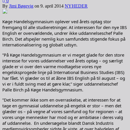
0
By
Jimi Bøgevig
on
9. april 2014
NYHEDER
Køge Handelsgymnasium oplever ved årets optag stor
fremgang til alle studieretninger. At interessen for den nye IBS
English er overvældende, undrer ikke uddannelseschef Palle
Birch. Det afspejler nemlig kun samfundets stigende fokus på
internationalisering og globalt udsyn.
”På Køge Handelsgymnasium er vi meget glade for den store
interesse for vores uddannelser ved årets optag – og særligt
glade er vi over den varme modtagelse vores nye
engelsksprogede linje på International Business Studies (IBS)
har fået. Vi glæder os til at åbne IBS English på til august – og
vi er i fuldt sving med at gøre klar,” siger uddannelseschef
Palle Birch på Køge Handelsgymnasium.
”Det kommer ikke som en overraskelse, at interessen for at
tage en gymnasial uddannelse på engelsk er stor – men det
glæder os – på vegne af vores samfund og for regionen – at
vores unge mennesker har mod og er ambitiøse i deres valg
af uddannelse. En undersøgelse blandt Dansk Industris
medlemsvirksomheder sidste år viste, at over halvdelen af