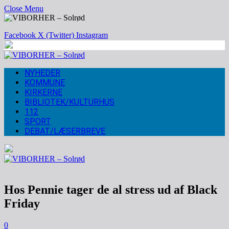
Close Menu
Facebook
X (Twitter)
Instagram
NYHEDER
KOMMUNE
KIRKERNE
BIBLIOTEK/KULTURHUS
112
SPORT
DEBAT/LÆSERBREVE
Hos Pennie tager de al stress ud af Black
Friday
0