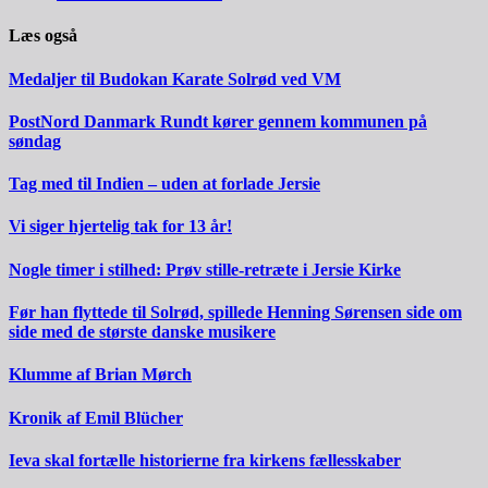
Læs også
Medaljer til Budokan Karate Solrød ved VM
PostNord Danmark Rundt kører gennem kommunen på
søndag
Tag med til Indien – uden at forlade Jersie
Vi siger hjertelig tak for 13 år!
Nogle timer i stilhed: Prøv stille-retræte i Jersie Kirke
Før han flyttede til Solrød, spillede Henning Sørensen side om
side med de største danske musikere
Klumme af Brian Mørch
Kronik af Emil Blücher
Ieva skal fortælle historierne fra kirkens fællesskaber