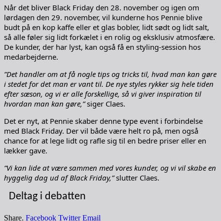
Når det bliver Black Friday den 28. november og igen om
lørdagen den 29. november, vil kunderne hos Pennie blive
budt på en kop kaffe eller et glas bobler, lidt sødt og lidt salt,
så alle føler sig lidt forkælet i en rolig og eksklusiv atmosfære.
De kunder, der har lyst, kan også få en styling-session hos
medarbejderne.
”Det handler om at få nogle tips og tricks til, hvad man kan gøre
i stedet for det man er vant til. De nye styles rykker sig hele tiden
efter sæson, og vi er alle forskellige, så vi giver inspiration til
hvordan man kan gøre,”
siger Claes.
Det er nyt, at Pennie skaber denne type event i forbindelse
med Black Friday. Der vil både være helt ro på, men også
chance for at lege lidt og rafle sig til en bedre priser eller en
lækker gave.
”Vi kan lide at være sammen med vores kunder, og vi vil skabe en
hyggelig dag ud af Black Friday,”
slutter Claes.
Deltag i debatten
Share.
Facebook
Twitter
Email