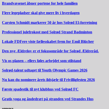
Brandvæsenet åbner portene for hele familien
Flere legepladser skal give mere liv i hverdagen
Carsten Schmidt markerer 50 år hos Solrød El-forretning
Professionel julefrokost med Solrød Strand Badminton
Lokale FDFere viste fællesskabet frem for Emil Blücher
Den nye Ældrelov er et fokusområde for Solrød Ældreråd.
Vis os planen – ellers føles arbejdet som stilstand
Solrød-talent udtaget til Youth Olympic Games 2026
Nu kan du nominere årets ildsjæle til Frivilligfesten 2026
Første spadestik til nyt klubhus ved Solrød FC
Gratis yoga og åndedræt på stranden ved Strandes Hus
annonce