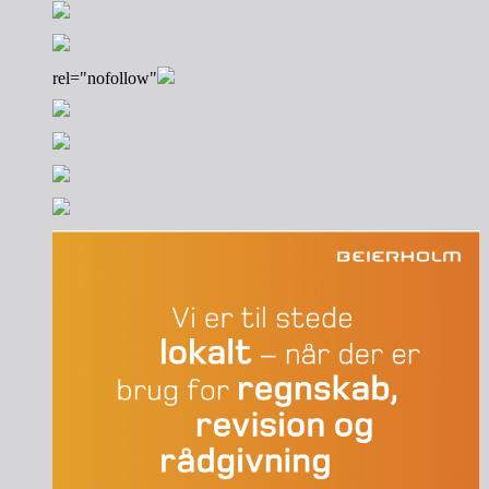
rel="nofollow"