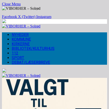
Close Menu
Facebook
X (Twitter)
Instagram
NYHEDER
KOMMUNE
KIRKERNE
BIBLIOTEK/KULTURHUS
112
SPORT
DEBAT/LÆSERBREVE