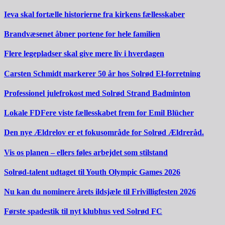
Ieva skal fortælle historierne fra kirkens fællesskaber
Brandvæsenet åbner portene for hele familien
Flere legepladser skal give mere liv i hverdagen
Carsten Schmidt markerer 50 år hos Solrød El-forretning
Professionel julefrokost med Solrød Strand Badminton
Lokale FDFere viste fællesskabet frem for Emil Blücher
Den nye Ældrelov er et fokusområde for Solrød Ældreråd.
Vis os planen – ellers føles arbejdet som stilstand
Solrød-talent udtaget til Youth Olympic Games 2026
Nu kan du nominere årets ildsjæle til Frivilligfesten 2026
Første spadestik til nyt klubhus ved Solrød FC