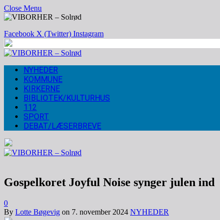
Close Menu
Facebook
X (Twitter)
Instagram
NYHEDER
KOMMUNE
KIRKERNE
BIBLIOTEK/KULTURHUS
112
SPORT
DEBAT/LÆSERBREVE
Gospelkoret Joyful Noise synger julen ind
0
By
Lotte Bøgevig
on
7. november 2024
NYHEDER