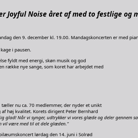
ter Joyful Noise året af med to festlige og
andag den 9. december kl. 19.00. Mandagskoncerten er med piani
 kage i pausen.
else fyldt med energi, skøn musik og god
en række nye sange, som koret har arbejdet med
 tæller nu ca. 70 medlemmer, der nyder et unikt
f høj kvalitet. Korets dirigent Peter Bernhard
 dig glad! Når vi synger, udtrykker vi vores glæde og deler genne
m vil være med til at dele glæden.”
bilæumskoncert lørdag den 14. juni i Solrød