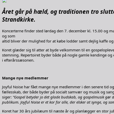
Året går på hæld, og traditionen tro slut
Strandkirke.
Koncerterne finder sted lørdag den 7. december kl. 15.00 og m
og som
altid bliver der mulighed for at købe lodder samt dejlig kaffe og
Koret glæder sig til atter at byde velkommen til en gospeloplev
stemning. Repertoiret byder både på nogle gamle kendinge og 
i efterårssæsonen.
Mange nye medlemmer
Joyful Noise har fået mange nye medlemmer i den senere tid og
fællesskab, der både byder på socialt samvær og musik og sang a
siger:
“Gospel betyder jo det glade budskab, og gospelmusik gør
publikum. Joyful Noise er et kor for alle, der elsker at synge, og so
Koret har 30 års jubilæum til næste år og planlægger en stor ju