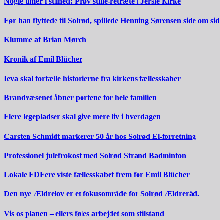
Nogle timer i stilhed: Prøv stille-retræte i Jersie Kirke
Før han flyttede til Solrød, spillede Henning Sørensen side om s
Klumme af Brian Mørch
Kronik af Emil Blücher
Ieva skal fortælle historierne fra kirkens fællesskaber
Brandvæsenet åbner portene for hele familien
Flere legepladser skal give mere liv i hverdagen
Carsten Schmidt markerer 50 år hos Solrød El-forretning
Professionel julefrokost med Solrød Strand Badminton
Lokale FDFere viste fællesskabet frem for Emil Blücher
Den nye Ældrelov er et fokusområde for Solrød Ældreråd.
Vis os planen – ellers føles arbejdet som stilstand