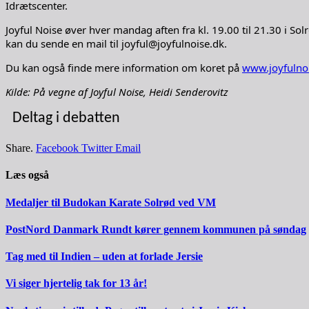
Idrætscenter.
Joyful Noise øver hver mandag aften fra kl. 19.00 til 21.30 i Sol
kan du sende en mail til joyful@joyfulnoise.dk.
Du kan også finde mere information om koret på
www.joyfulno
Kilde: På vegne af Joyful Noise, Heidi Senderovitz
Deltag i debatten
Share.
Facebook
Twitter
Email
Læs også
Medaljer til Budokan Karate Solrød ved VM
PostNord Danmark Rundt kører gennem kommunen på søndag
Tag med til Indien – uden at forlade Jersie
Vi siger hjertelig tak for 13 år!