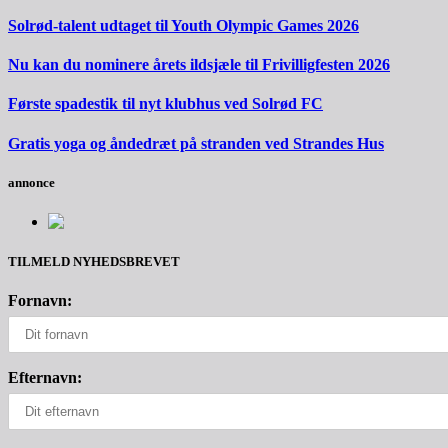
Solrød-talent udtaget til Youth Olympic Games 2026
Nu kan du nominere årets ildsjæle til Frivilligfesten 2026
Første spadestik til nyt klubhus ved Solrød FC
Gratis yoga og åndedræt på stranden ved Strandes Hus
annonce
TILMELD NYHEDSBREVET
Fornavn:
Efternavn: