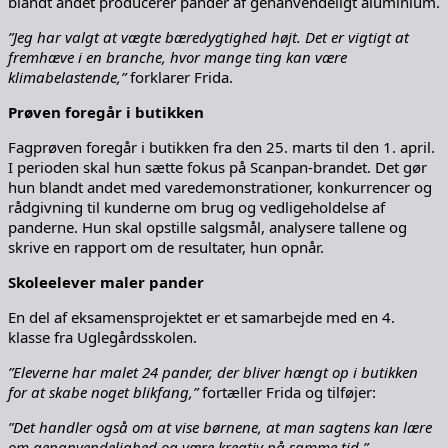
blandt andet producerer pander af genanvendeligt aluminium.
”Jeg har valgt at vægte bæredygtighed højt. Det er vigtigt at
fremhæve i en branche, hvor mange ting kan være
klimabelastende,”
forklarer Frida.
Prøven foregår i butikken
Fagprøven foregår i butikken fra den 25. marts til den 1. april.
I perioden skal hun sætte fokus på Scanpan-brandet. Det gør
hun blandt andet med varedemonstrationer, konkurrencer og
rådgivning til kunderne om brug og vedligeholdelse af
panderne. Hun skal opstille salgsmål, analysere tallene og
skrive en rapport om de resultater, hun opnår.
Skoleelever maler pander
En del af eksamensprojektet er et samarbejde med en 4.
klasse fra Uglegårdsskolen.
”Eleverne har malet 24 pander, der bliver hængt op i butikken
for at skabe noget blikfang,”
fortæller Frida og tilføjer:
”Det handler også om at vise børnene, at man sagtens kan lære
om genanvendelighed og være kreativ på samme tid.”