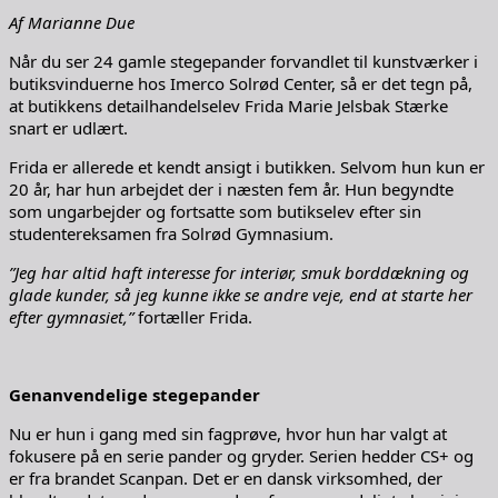
Af Marianne Due
Når du ser 24 gamle stegepander forvandlet til kunstværker i
butiksvinduerne hos Imerco Solrød Center, så er det tegn på,
at butikkens detailhandelselev Frida Marie Jelsbak Stærke
snart er udlært.
Frida er allerede et kendt ansigt i butikken. Selvom hun kun er
20 år, har hun arbejdet der i næsten fem år. Hun begyndte
som ungarbejder og fortsatte som butikselev efter sin
studentereksamen fra Solrød Gymnasium.
”Jeg har altid haft interesse for interiør, smuk borddækning og
glade kunder, så jeg kunne ikke se andre veje, end at starte her
efter gymnasiet,”
fortæller Frida.
Genanvendelige stegepander
Nu er hun i gang med sin fagprøve, hvor hun har valgt at
fokusere på en serie pander og gryder. Serien hedder CS+ og
er fra brandet Scanpan. Det er en dansk virksomhed, der