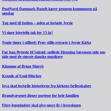
PostNord Danmark Rundt kører gennem kommunen på
søndag
Tag med til Indien – uden at forlade Jersie
Vi siger hjertelig tak for 13 år!
Nogle timer i stilhed: Prøv stille-retræte i Jersie Kirke
Før han flyttede til Solrød, spillede Henning Sørensen side om
side med de største danske musikere
Klumme af Brian Mørch
Kronik af Emil Blücher
Ieva skal fortælle historierne fra kirkens fællesskaber
Brandvæsenet åbner portene for hele familien
Flere legepladser skal give mere liv i hverdagen