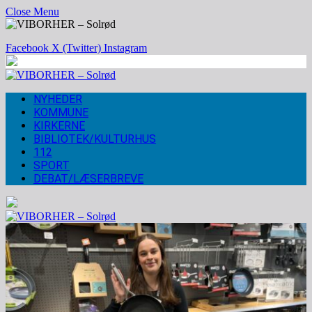
Close Menu
Facebook
X (Twitter)
Instagram
NYHEDER
KOMMUNE
KIRKERNE
BIBLIOTEK/KULTURHUS
112
SPORT
DEBAT/LÆSERBREVE