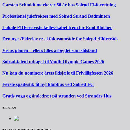
Carsten Schmidt markerer 50 år hos Solrød El-forretning
Professionel julefrokost med Solrød Strand Badminton
Lokale FDFere viste fællesskabet frem for Emil Blücher
Den nye Ældrelov er et fokusområde for Solrød Ældreråd.
Vis os planen – ellers føles arbejdet som stilstand
Solrød-talent udtaget til Youth Olympic Games 2026
Nu kan du nominere årets ildsjæle til Frivilligfesten 2026
Første spadestik til nyt klubhus ved Solrød FC
Gratis yoga og åndedræt på stranden ved Strandes Hus
annonce