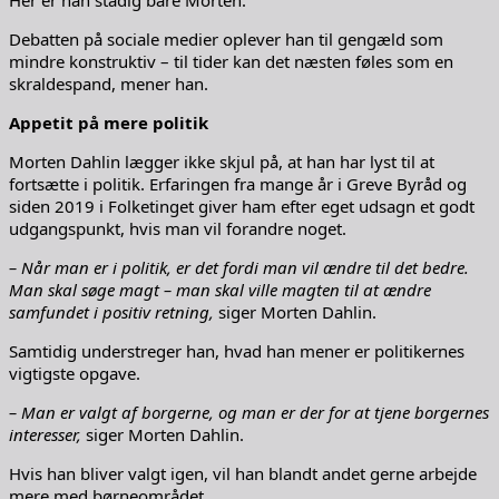
Her er han stadig bare Morten.
Debatten på sociale medier oplever han til gengæld som
mindre konstruktiv – til tider kan det næsten føles som en
skraldespand, mener han.
Appetit på mere politik
Morten Dahlin lægger ikke skjul på, at han har lyst til at
fortsætte i politik. Erfaringen fra mange år i Greve Byråd og
siden 2019 i Folketinget giver ham efter eget udsagn et godt
udgangspunkt, hvis man vil forandre noget.
– Når man er i politik, er det fordi man vil ændre til det bedre.
Man skal søge magt – man skal ville magten til at ændre
samfundet i positiv retning,
siger Morten Dahlin.
Samtidig understreger han, hvad han mener er politikernes
vigtigste opgave.
– Man er valgt af borgerne, og man er der for at tjene borgernes
interesser,
siger Morten Dahlin.
Hvis han bliver valgt igen, vil han blandt andet gerne arbejde
mere med børneområdet.