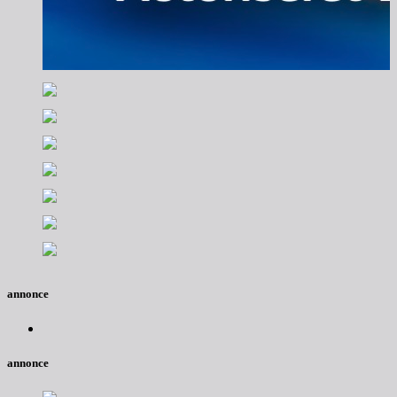
annonce
annonce