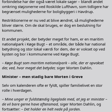
forbindelse har der også været lokale sager – blandt andet
omkring støjzonerne ved Roskilde Lufthavn, som tidligere har
begrænset mulighederne for boligbyggeri i Havdrup.
Restriktionerne er nu ved at blive ændret, så mulighederne
bliver større. Om de skal bruges, er dog en beslutning for
kommunen.
Et andet projekt, der betyder meget for ham, er en maritim
nationalpark i Køge Bugt – et område, der både har national
betydning og stor lokal værdi for dem, der er vokset op ved
kysten og bor i kommunerne ved Køge Bugt.
– Køge Bugt som maritim nationalpark – alle, der er opvokset
der, ved, hvor meget det betyder,
siger Morten Dahlin.
Minister – men stadig bare Morten i Greve
Selv om kalenderen ofte er fyldt, spiller familielivet en stor
rolle i hverdagen.
– Mine unger er fuldstændig ligeglade med, at jeg er minister –
de vil bare gerne have aftensmad,
siger Morten Dahlin, og
fortsætter:
– Det holder en helt nede på jorden.