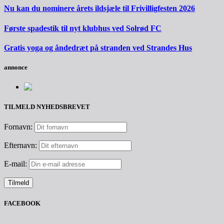
Nu kan du nominere årets ildsjæle til Frivilligfesten 2026
Første spadestik til nyt klubhus ved Solrød FC
Gratis yoga og åndedræt på stranden ved Strandes Hus
annonce
TILMELD NYHEDSBREVET
Fornavn:
Efternavn:
E-mail:
FACEBOOK