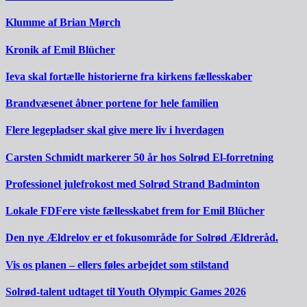
Klumme af Brian Mørch
Kronik af Emil Blücher
Ieva skal fortælle historierne fra kirkens fællesskaber
Brandvæsenet åbner portene for hele familien
Flere legepladser skal give mere liv i hverdagen
Carsten Schmidt markerer 50 år hos Solrød El-forretning
Professionel julefrokost med Solrød Strand Badminton
Lokale FDFere viste fællesskabet frem for Emil Blücher
Den nye Ældrelov er et fokusområde for Solrød Ældreråd.
Vis os planen – ellers føles arbejdet som stilstand
Solrød-talent udtaget til Youth Olympic Games 2026