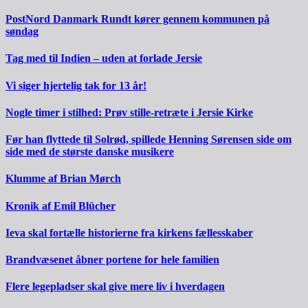
PostNord Danmark Rundt kører gennem kommunen på
søndag
Tag med til Indien – uden at forlade Jersie
Vi siger hjertelig tak for 13 år!
Nogle timer i stilhed: Prøv stille-retræte i Jersie Kirke
Før han flyttede til Solrød, spillede Henning Sørensen side om
side med de største danske musikere
Klumme af Brian Mørch
Kronik af Emil Blücher
Ieva skal fortælle historierne fra kirkens fællesskaber
Brandvæsenet åbner portene for hele familien
Flere legepladser skal give mere liv i hverdagen