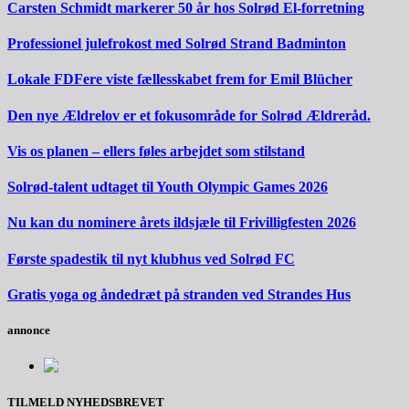
Carsten Schmidt markerer 50 år hos Solrød El-forretning
Professionel julefrokost med Solrød Strand Badminton
Lokale FDFere viste fællesskabet frem for Emil Blücher
Den nye Ældrelov er et fokusområde for Solrød Ældreråd.
Vis os planen – ellers føles arbejdet som stilstand
Solrød-talent udtaget til Youth Olympic Games 2026
Nu kan du nominere årets ildsjæle til Frivilligfesten 2026
Første spadestik til nyt klubhus ved Solrød FC
Gratis yoga og åndedræt på stranden ved Strandes Hus
annonce
TILMELD NYHEDSBREVET