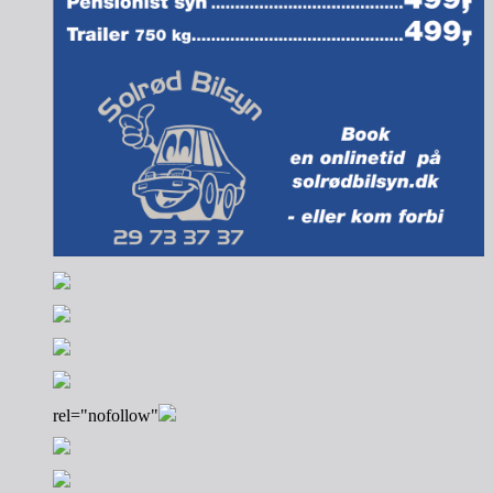
rel="nofollow"