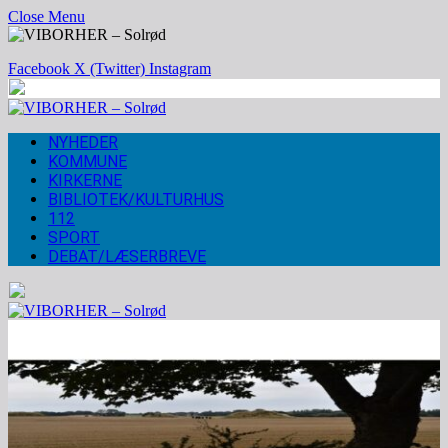
Close Menu
Facebook
X (Twitter)
Instagram
NYHEDER
KOMMUNE
KIRKERNE
BIBLIOTEK/KULTURHUS
112
SPORT
DEBAT/LÆSERBREVE