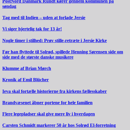
PostNord Danmark Rundt kører gennem kommunen på
søndag
Tag med til Indien – uden at forlade Jersie
Vi siger hjertelig tak for 13 år!
Nogle timer i stilhed: Prøv stille-retræte i Jersie Kirke
Før han flyttede til Solrød, spillede Henning Sørensen side om
side med de største danske musikere
Klumme af Brian Mørch
Kronik af Emil Blücher
Ieva skal fortælle historierne fra kirkens fællesskaber
Brandvæsenet åbner portene for hele familien
Flere legepladser skal give mere liv i hverdagen
Carsten Schmidt markerer 50 år hos Solrød El-forretning