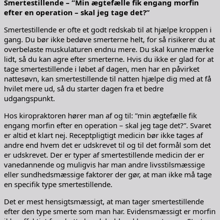
Smertestillende – ”Min ægtefælle fik engang morfin
efter en operation – skal jeg tage det?”
Smertestillende er ofte et godt redskab til at hjælpe kroppen i
gang. Du bør ikke bedøve smerterne helt, for så risikerer du at
overbelaste muskulaturen endnu mere. Du skal kunne mærke
lidt, så du kan agre efter smerterne. Hvis du ikke er glad for at
tage smertestillende i løbet af dagen, men har en påvirket
nattesøvn, kan smertestillende til natten hjælpe dig med at få
hvilet mere ud, så du starter dagen fra et bedre
udgangspunkt.
Hos kiropraktoren hører man af og til: ”min ægtefælle fik
engang morfin efter en operation – skal jeg tage det?”. Svaret
er altid et klart nej. Receptpligtigt medicin bør ikke tages af
andre end hvem det er udskrevet til og til det formål som det
er udskrevet. Der er typer af smertestillende medicin der er
vanedannende og muligvis har man andre livsstilsmæssige
eller sundhedsmæssige faktorer der gør, at man ikke må tage
en specifik type smertestillende.
Det er mest hensigtsmæssigt, at man tager smertestillende
efter den type smerte som man har. Evidensmæssigt er morfin