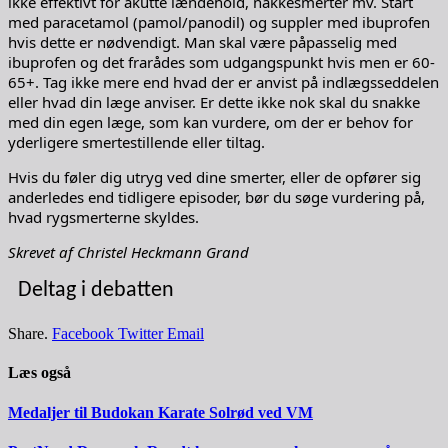
ikke effektivt for akutte lændehold, nakkesmerter mv. Start
med paracetamol (pamol/panodil) og suppler med ibuprofen
hvis dette er nødvendigt. Man skal være påpasselig med
ibuprofen og det frarådes som udgangspunkt hvis men er 60-
65+. Tag ikke mere end hvad der er anvist på indlægsseddelen
eller hvad din læge anviser. Er dette ikke nok skal du snakke
med din egen læge, som kan vurdere, om der er behov for
yderligere smertestillende eller tiltag.
Hvis du føler dig utryg ved dine smerter, eller de opfører sig
anderledes end tidligere episoder, bør du søge vurdering på,
hvad rygsmerterne skyldes.
Skrevet af Christel Heckmann Grand
Deltag i debatten
Share.
Facebook
Twitter
Email
Læs også
Medaljer til Budokan Karate Solrød ved VM