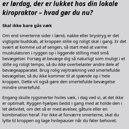
er lørdag, der er lukket hos din lokale
kiropraktor – hvad gør du nu?
Skal ikke bare gås væk
Om end smerterne sider i lænd, nakke eller brystryg er det
vigtigste budskab, at kroppen stille og roligt skal i gang. Er det
svært at komme ud af sengen, så start med at varme
muskulaturen i ryggen op i liggende stilling med små
bevægelser. Forsøg at bevæge dig så naturligt som muligt i et
stille og roligt tempo, så du ikke overbelaster andre dele af
bevægeapparatet. Brug rolig vejrtrækning ved smertefulde
bevægelser, så du ikke kommer til at spænde op i hele
kroppen. Dette vil også gøre den smertefulde bevægelse
mindre smertefuld.
Engang skulle rygsmerter hviles væk, i dag ved vi, at det ikke
er optimalt. Ryggen hjælpes bedst i gang med at holde den i
let aktivitet, om det så er med øvelser, gåture eller en
kombination heraf. For ikke at forværre smerterne, skal du
lytte til kroppen og tage hvilepauser når du føler behovet.