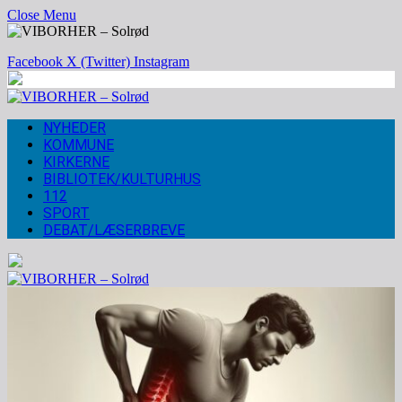
Close Menu
Facebook
X (Twitter)
Instagram
NYHEDER
KOMMUNE
KIRKERNE
BIBLIOTEK/KULTURHUS
112
SPORT
DEBAT/LÆSERBREVE