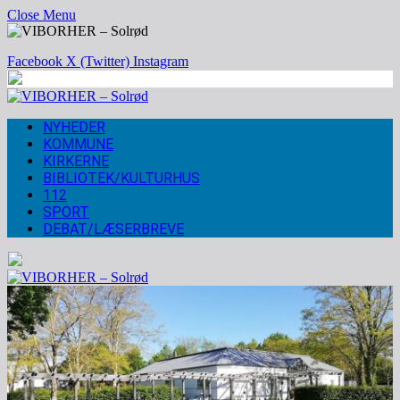
Close Menu
Facebook
X (Twitter)
Instagram
NYHEDER
KOMMUNE
KIRKERNE
BIBLIOTEK/KULTURHUS
112
SPORT
DEBAT/LÆSERBREVE