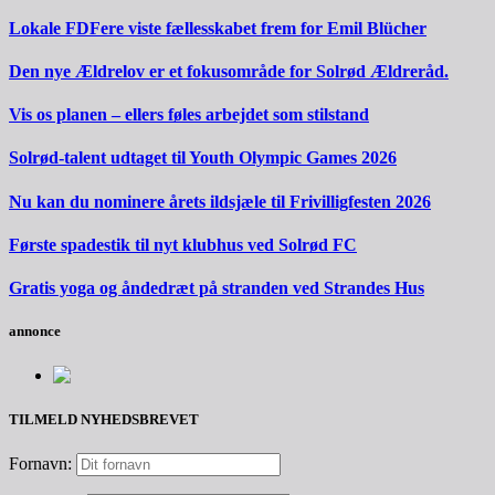
Lokale FDFere viste fællesskabet frem for Emil Blücher
Den nye Ældrelov er et fokusområde for Solrød Ældreråd.
Vis os planen – ellers føles arbejdet som stilstand
Solrød-talent udtaget til Youth Olympic Games 2026
Nu kan du nominere årets ildsjæle til Frivilligfesten 2026
Første spadestik til nyt klubhus ved Solrød FC
Gratis yoga og åndedræt på stranden ved Strandes Hus
annonce
TILMELD NYHEDSBREVET
Fornavn: