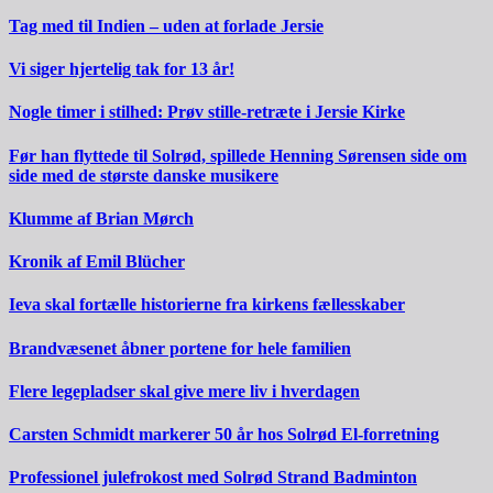
Tag med til Indien – uden at forlade Jersie
Vi siger hjertelig tak for 13 år!
Nogle timer i stilhed: Prøv stille-retræte i Jersie Kirke
Før han flyttede til Solrød, spillede Henning Sørensen side om
side med de største danske musikere
Klumme af Brian Mørch
Kronik af Emil Blücher
Ieva skal fortælle historierne fra kirkens fællesskaber
Brandvæsenet åbner portene for hele familien
Flere legepladser skal give mere liv i hverdagen
Carsten Schmidt markerer 50 år hos Solrød El-forretning
Professionel julefrokost med Solrød Strand Badminton