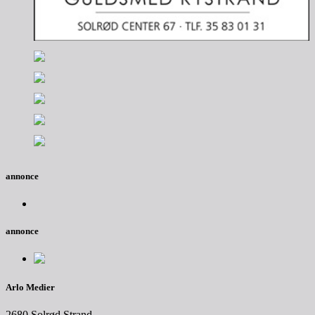
annonce
annonce
Arlo Medier
2680 Solrød Strand