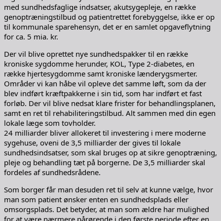
med sundhedsfaglige indsatser, akutsygepleje, en række
genoptræningstilbud og patientrettet forebyggelse, ikke er op
til kommunale sparehensyn, det er en samlet opgaveflytning
for ca. 5 mia. kr.
Der vil blive oprettet nye sundhedspakker til en række
kroniske sygdomme herunder, KOL, Type 2-diabetes, en
række hjertesygdomme samt kroniske lænderygsmerter.
Områder vi kan håbe vil opleve det samme løft, som da der
blev indført kræftpakkerne i sin tid, som har indført et fast
forløb. Der vil blive nedsat klare frister for behandlingsplanen,
samt en ret til rehabiliteringstilbud. Alt sammen med din egen
lokale læge som tovholder.
24 milliarder bliver allokeret til investering i mere moderne
sygehuse, oveni de 3,5 milliarder der gives til lokale
sundhedsindsatser, som skal bruges op at sikre genoptræning,
pleje og behandling tæt på borgerne. De 3,5 milliarder skal
fordeles af sundhedsrådene.
Som borger får man desuden ret til selv at kunne vælge, hvor
man som patient ønsker enten en sundhedsplads eller
omsorgsplads. Det betyder, at man som ældre har mulighed
for at være nærmere pårørende i den første periode efter en