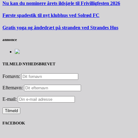
Nu kan du nominere årets ildsjæle til Frivilligfesten 2026
Første spadestik til nyt klubhus ved Solrød FC
Gratis yoga og åndedræt på stranden ved Strandes Hus
annonce
TILMELD NYHEDSBREVET
Fornavn:
Efternavn:
E-mail:
FACEBOOK