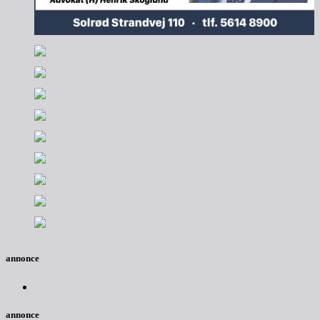
annonce
annonce