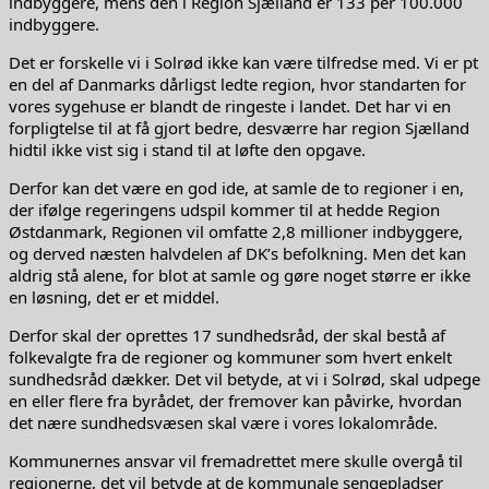
indbyggere, mens den i Region Sjælland er 133 per 100.000
indbyggere.
Det er forskelle vi i Solrød ikke kan være tilfredse med. Vi er pt
en del af Danmarks dårligst ledte region, hvor standarten for
vores sygehuse er blandt de ringeste i landet. Det har vi en
forpligtelse til at få gjort bedre, desværre har region Sjælland
hidtil ikke vist sig i stand til at løfte den opgave.
Derfor kan det være en god ide, at samle de to regioner i en,
der ifølge regeringens udspil kommer til at hedde Region
Østdanmark, Regionen vil omfatte 2,8 millioner indbyggere,
og derved næsten halvdelen af DK’s befolkning. Men det kan
aldrig stå alene, for blot at samle og gøre noget større er ikke
en løsning, det er et middel.
Derfor skal der oprettes 17 sundhedsråd, der skal bestå af
folkevalgte fra de regioner og kommuner som hvert enkelt
sundhedsråd dækker. Det vil betyde, at vi i Solrød, skal udpege
en eller flere fra byrådet, der fremover kan påvirke, hvordan
det nære sundhedsvæsen skal være i vores lokalområde.
Kommunernes ansvar vil fremadrettet mere skulle overgå til
regionerne, det vil betyde at de kommunale sengepladser