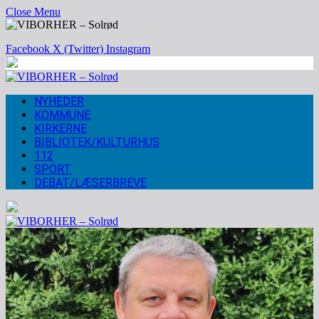
Close Menu
Facebook
X (Twitter)
Instagram
NYHEDER
KOMMUNE
KIRKERNE
BIBLIOTEK/KULTURHUS
112
SPORT
DEBAT/LÆSERBREVE