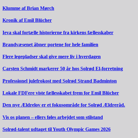
Klumme af Brian Mørch
Kronik af Emil Blücher
Ieva skal fortælle historierne fra kirkens fællesskaber
Brandvæsenet åbner portene for hele familien
Flere legepladser skal give mere liv i hverdagen
Carsten Schmidt markerer 50 år hos Solrød El-forretning
Professionel julefrokost med Solrød Strand Badminton
Lokale FDFere viste fællesskabet frem for Emil Blücher
Den nye Ældrelov er et fokusområde for Solrød Ældreråd.
Vis os planen – ellers føles arbejdet som stilstand
Solrød-talent udtaget til Youth Olympic Games 2026