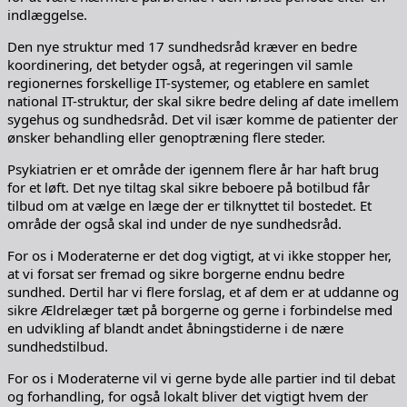
indlæggelse.
Den nye struktur med 17 sundhedsråd kræver en bedre
koordinering, det betyder også, at regeringen vil samle
regionernes forskellige IT-systemer, og etablere en samlet
national IT-struktur, der skal sikre bedre deling af date imellem
sygehus og sundhedsråd. Det vil især komme de patienter der
ønsker behandling eller genoptræning flere steder.
Psykiatrien er et område der igennem flere år har haft brug
for et løft. Det nye tiltag skal sikre beboere på botilbud får
tilbud om at vælge en læge der er tilknyttet til bostedet. Et
område der også skal ind under de nye sundhedsråd.
For os i Moderaterne er det dog vigtigt, at vi ikke stopper her,
at vi forsat ser fremad og sikre borgerne endnu bedre
sundhed. Dertil har vi flere forslag, et af dem er at uddanne og
sikre Ældrelæger tæt på borgerne og gerne i forbindelse med
en udvikling af blandt andet åbningstiderne i de nære
sundhedstilbud.
For os i Moderaterne vil vi gerne byde alle partier ind til debat
og forhandling, for også lokalt bliver det vigtigt hvem der