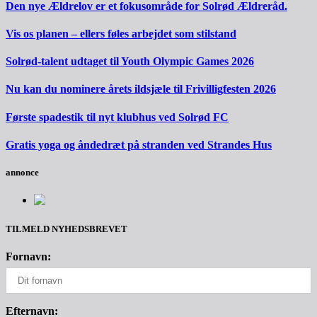
Den nye Ældrelov er et fokusområde for Solrød Ældreråd.
Vis os planen – ellers føles arbejdet som stilstand
Solrød-talent udtaget til Youth Olympic Games 2026
Nu kan du nominere årets ildsjæle til Frivilligfesten 2026
Første spadestik til nyt klubhus ved Solrød FC
Gratis yoga og åndedræt på stranden ved Strandes Hus
annonce
TILMELD NYHEDSBREVET
Fornavn:
Efternavn: