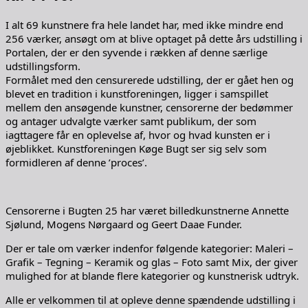
I alt 69 kunstnere fra hele landet har, med ikke mindre end
256 værker, ansøgt om at blive optaget på dette års udstilling i
Portalen, der er den syvende i rækken af denne særlige
udstillingsform.
Formålet med den censurerede udstilling, der er gået hen og
blevet en tradition i kunstforeningen, ligger i samspillet
mellem den ansøgende kunstner, censorerne der bedømmer
og antager udvalgte værker samt publikum, der som
iagttagere får en oplevelse af, hvor og hvad kunsten er i
øjeblikket. Kunstforeningen Køge Bugt ser sig selv som
formidleren af denne ’proces’.
Censorerne i Bugten 25 har været billedkunstnerne Annette
Sjølund, Mogens Nørgaard og Geert Daae Funder.
Der er tale om værker indenfor følgende kategorier: Maleri –
Grafik – Tegning – Keramik og glas – Foto samt Mix, der giver
mulighed for at blande flere kategorier og kunstnerisk udtryk.
Alle er velkommen til at opleve denne spændende udstilling i