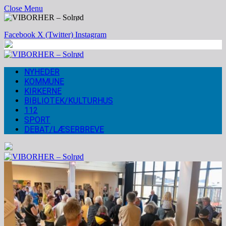
Close Menu
Facebook
X (Twitter)
Instagram
NYHEDER
KOMMUNE
KIRKERNE
BIBLIOTEK/KULTURHUS
112
SPORT
DEBAT/LÆSERBREVE