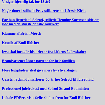
Vi siger hjertelig tak for 13 år!
Nogle timer i stilhed: Prøv stille-retræte i Jersie Kirke
Før han flyttede til Solrød, spillede Henning Sørensen side om
side med de største danske musikere
Klumme af Brian Mørch
Kronik af Emil Blücher
Ieva skal fortælle historierne fra kirkens fællesskaber
Brandvæsenet åbner portene for hele familien
Flere legepladser skal give mere liv i hverdagen
Carsten Schmidt markerer 50 år hos Solrød El-forretning
Professionel julefrokost med Solrød Strand Badminton
Lokale FDFere viste fællesskabet frem for Emil Blücher