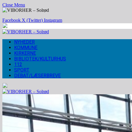
Close Menu
Facebook
X (Twitter)
Instagram
NYHEDER
KOMMUNE
KIRKERNE
BIBLIOTEK/KULTURHUS
112
SPORT
DEBAT/LÆSERBREVE