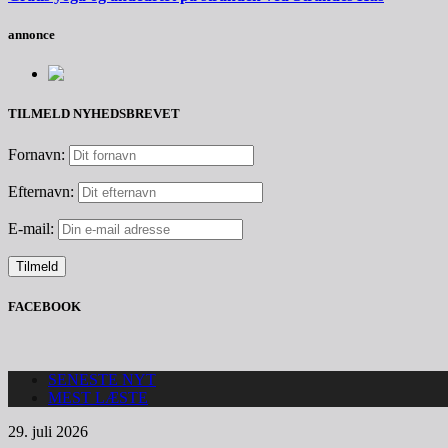
annonce
TILMELD NYHEDSBREVET
Fornavn:
Efternavn:
E-mail:
FACEBOOK
SENESTE NYT
MEST LÆSTE
29. juli 2026