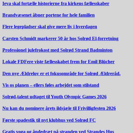
Ieva skal fortælle historierne fra kirkens fællesskaber
Brandvæsenet åbner portene for hele familien
Flere legepladser skal give mere liv i hverdagen
Carsten Schmidt markerer 50 år hos Solrød El-forretning
Professionel julefrokost med Solrød Strand Badminton
Lokale FDFere viste fællesskabet frem for Emil Blücher
Den nye Ældrelov er et fokusområde for Solrød Ældreråd.
Vis os planen – ellers føles arbejdet som stilstand
Solrød-talent udtaget til Youth Olympic Games 2026
Nu kan du nominere årets ildsjæle til Frivilligfesten 2026
Første spadestik til nyt klubhus ved Solrød FC
Gratis yoga og åndedræt på stranden ved Strandes Hus