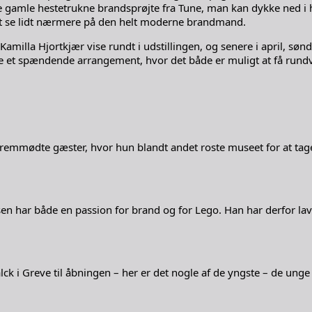
te gamle hestetrukne brandsprøjte fra Tune, man kan dykke ned i 
r at se lidt nærmere på den helt moderne brandmand.
 Kamilla Hjortkjær vise rundt i udstillingen, og senere i april, s
t spændende arrangement, hvor det både er muligt at få rundvi
fremmødte gæster, hvor hun blandt andet roste museet for at tag
har både en passion for brand og for Lego. Han har derfor lave
k i Greve til åbningen – her er det nogle af de yngste – de u