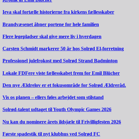
Ieva skal fortælle historierne fra kirkens fællesskaber
Brandvæsenet åbner portene for hele familien
Flere legepladser skal give mere liv i hverdagen
Carsten Schmidt markerer 50 år hos Solrød El-forretning
Professionel julefrokost med Solrød Strand Badminton
Lokale FDFere viste fællesskabet frem for Emil Blücher
Den nye Ældrelov er et fokusområde for Solrød Ældreråd.
Vis os planen – ellers føles arbejdet som stilstand
Solrød-talent udtaget til Youth Olympic Games 2026
Nu kan du nominere årets ildsjæle til Frivilligfesten 2026
Første spadestik til nyt klubhus ved Solrød FC