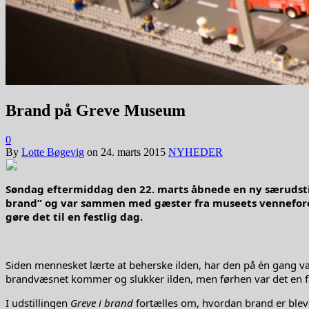
Brand på Greve Museum
0
By
Lotte Bøgevig
on
24. marts 2015
NYHEDER
Søndag eftermiddag den 22. marts åbnede en ny særudstil
brand” og var sammen med gæster fra museets venneforen
gøre det til en festlig dag.
Siden mennesket lærte at beherske ilden, har den på én gang vær
brandvæsnet kommer og slukker ilden, men førhen var det en f
I udstillingen
Greve i brand
fortælles om, hvordan brand er blev