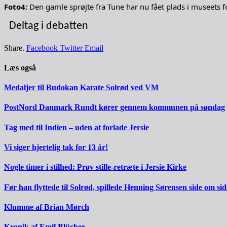
Foto4:
Den gamle sprøjte fra Tune har nu fået plads i museets f
Deltag i debatten
Share.
Facebook
Twitter
Email
Læs også
Medaljer til Budokan Karate Solrød ved VM
PostNord Danmark Rundt kører gennem kommunen på søndag
Tag med til Indien – uden at forlade Jersie
Vi siger hjertelig tak for 13 år!
Nogle timer i stilhed: Prøv stille-retræte i Jersie Kirke
Før han flyttede til Solrød, spillede Henning Sørensen side om s
Klumme af Brian Mørch
Kronik af Emil Blücher