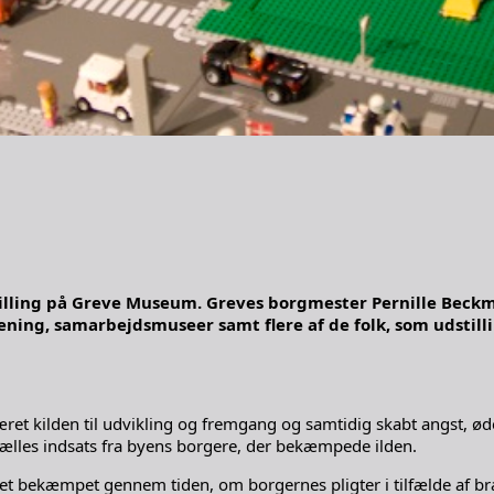
ling på Greve Museum. Greves borgmester Pernille Beckman
ing, samarbejdsmuseer samt flere af de folk, som udstil
et kilden til udvikling og fremgang og samtidig skabt angst, øde
ælles indsats fra byens borgere, der bekæmpede ilden.
et bekæmpet gennem tiden, om borgernes pligter i tilfælde af br