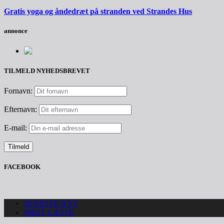
Gratis yoga og åndedræt på stranden ved Strandes Hus
annonce
TILMELD NYHEDSBREVET
Fornavn:
Efternavn:
E-mail:
FACEBOOK
SENESTE NYT
MEST LÆSTE