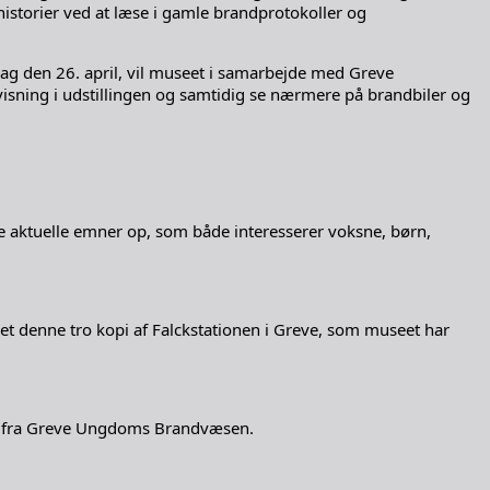
historier ved at læse i gamle brandprotokoller og
øndag den 26. april, vil museet i samarbejde med Greve
sning i udstillingen og samtidig se nærmere på brandbiler og
e aktuelle emner op, som både interesserer voksne, børn,
t denne tro kopi af Falckstationen i Greve, som museet har
nge fra Greve Ungdoms Brandvæsen.