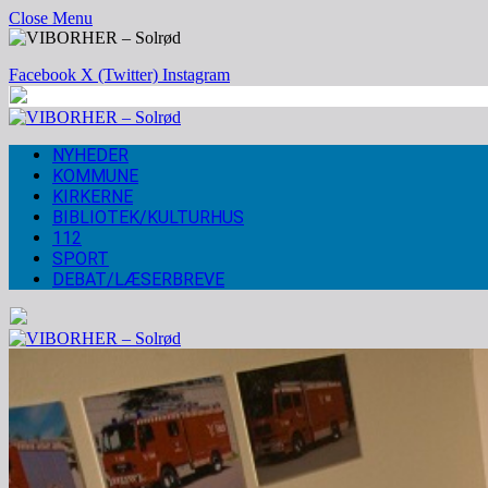
Close Menu
Facebook
X (Twitter)
Instagram
NYHEDER
KOMMUNE
KIRKERNE
BIBLIOTEK/KULTURHUS
112
SPORT
DEBAT/LÆSERBREVE