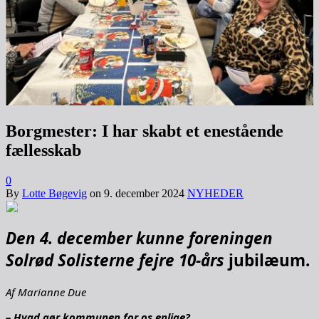
Borgmester: I har skabt et enestående
fællesskab
0
By
Lotte Bøgevig
on
9. december 2024
NYHEDER
Den 4. december kunne foreningen
Solrød Solisterne fejre 10-års
jubilæum.
Af Marianne Due
– Hvad gør kommunen for os enlige?