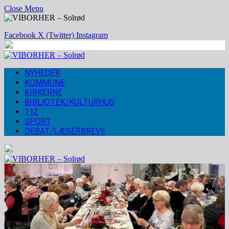
Close Menu
Facebook
X (Twitter)
Instagram
NYHEDER
KOMMUNE
KIRKERNE
BIBLIOTEK/KULTURHUS
112
SPORT
DEBAT/LÆSERBREVE