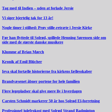
Tag med til Indien – uden at forlade Jersie
Vi siger hjertelig tak for 13 år!
Nogle timer i stilhed: Prøv stille-retræte i Jersie Kirke
Før han flyttede til Solrød, spillede Henning Sørensen side om
side med de største danske musikere
Klumme af Brian Mørch
Kronik af Emil Blücher
Ieva skal fortælle historierne fra kirkens fællesskaber
Brandvæsenet åbner portene for hele familien
Flere legepladser skal give mere liv i hverdagen
Carsten Schmidt markerer 50 år hos Solrød El-forretning
Professionel julefrokost med Solrød Strand Badminton