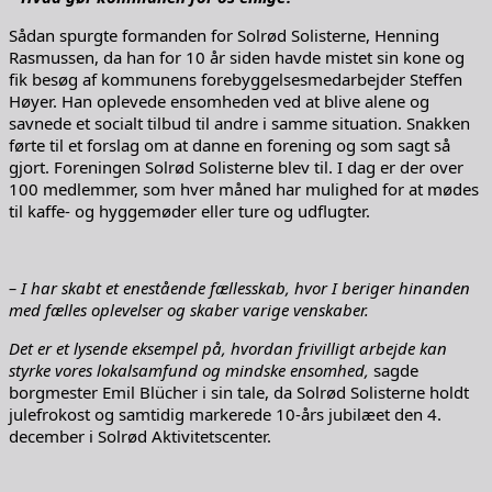
Sådan spurgte formanden for Solrød Solisterne, Henning
Rasmussen, da han for 10 år siden havde mistet sin kone og
fik besøg af kommunens forebyggelsesmedarbejder Steffen
Høyer. Han oplevede ensomheden ved at blive alene og
savnede et socialt tilbud til andre i samme situation. Snakken
førte til et forslag om at danne en forening og som sagt så
gjort. Foreningen Solrød Solisterne blev til. I dag er der over
100 medlemmer, som hver måned har mulighed for at mødes
til kaffe- og hyggemøder eller ture og udflugter.
– I har skabt et enestående fællesskab, hvor I beriger hinanden
med fælles oplevelser og skaber varige venskaber.
Det er et lysende eksempel på, hvordan frivilligt arbejde kan
styrke vores lokalsamfund og mindske ensomhed,
sagde
borgmester Emil Blücher i sin tale, da Solrød Solisterne holdt
julefrokost og samtidig markerede 10-års jubilæet den 4.
december i Solrød Aktivitetscenter.