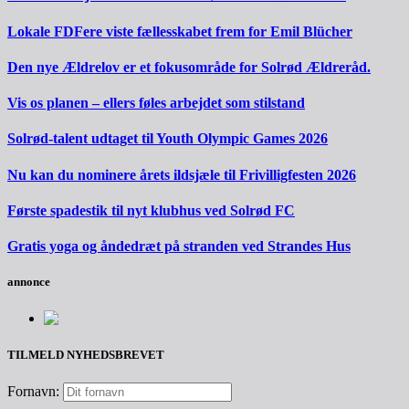
Lokale FDFere viste fællesskabet frem for Emil Blücher
Den nye Ældrelov er et fokusområde for Solrød Ældreråd.
Vis os planen – ellers føles arbejdet som stilstand
Solrød-talent udtaget til Youth Olympic Games 2026
Nu kan du nominere årets ildsjæle til Frivilligfesten 2026
Første spadestik til nyt klubhus ved Solrød FC
Gratis yoga og åndedræt på stranden ved Strandes Hus
annonce
TILMELD NYHEDSBREVET
Fornavn: