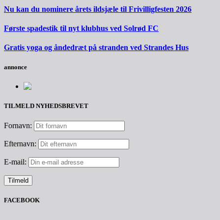
Nu kan du nominere årets ildsjæle til Frivilligfesten 2026
Første spadestik til nyt klubhus ved Solrød FC
Gratis yoga og åndedræt på stranden ved Strandes Hus
annonce
TILMELD NYHEDSBREVET
Fornavn:
Efternavn:
E-mail:
FACEBOOK