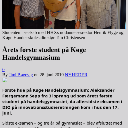
Studenten i selskab med HHXs uddannelsesrektor Henrik Flyge og
Køge Handelsskoles direktør Tim Christensen
Årets første student på Køge
Handelsgymnasium
0
By
Jimi Bøgevig
on
28. juni 2019
NYHEDER
F
ørste hue på Køge Handelsgymnasium: Aleksander
Færgemann Sepp
fra 3l sprang ud som årets første
student på handelsgymnasiet, da allersidste eksamen i
DIO på innovationsstudieretningen kom i hus den 17.
juni.
Sidste eksamen – og tre år på gymnasiet – blev afsluttet med