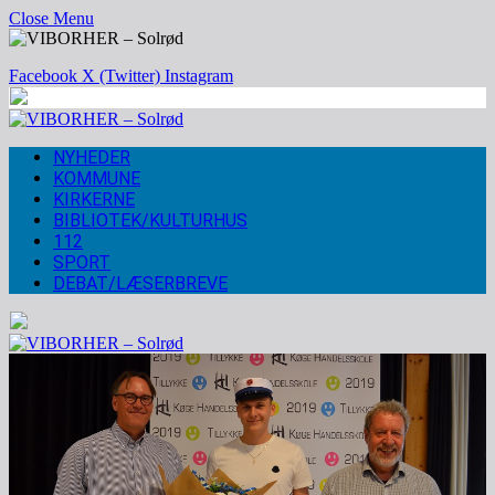
Close Menu
Facebook
X (Twitter)
Instagram
NYHEDER
KOMMUNE
KIRKERNE
BIBLIOTEK/KULTURHUS
112
SPORT
DEBAT/LÆSERBREVE