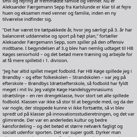
smil og fejring af fremmødte familie og venner. Nu er
Aleksander Færgemann Sepp fra Karlslunde
er klar til at fejre
huen og eksamen med venner og familie, inden en ny
tilværelse indfinder sig.
”Det har været tre tætpakkede år, hvor jeg særligt på 3. år har
balanceret uddannelse og sport på højt plan,” fortæller
Aleksander Færgemann Sepp, som spiller på den offensiv
midtbane. I begyndelsen af 3.g blev han nemlig udtaget til HB
Køges seniorhold – og det betød mere træning og arbejde for
at få mere spilletid i 1. division.
”Jeg har altid spillet meget fodbold. Før HB Køge spillede jeg i
Brøndby – og efter folkeskolen – Strandskolen – var jeg på
efterskole – Brøndbys Idrætsefterskole, så fodbold har fyldt
meget i mit liv. Jeg valgte Køge Handelsgymnasiums
idrætslinje – en ren drengeklasse, hvor stort set alle spillede
fodbold. Klassen var ikke så stor til at begynde med, og da der
var nogle, der stoppede kunne vi ikke fortsætte, så vi blev
spredt ud på klasser på innovationsstudieretningen, og det var
glimrende. Der var en anderledes kultur og bedre
kønsfordeling – og det betød et større netværk fagligt og
socialt udenfor sporten. Det var super godt. Dyrker man