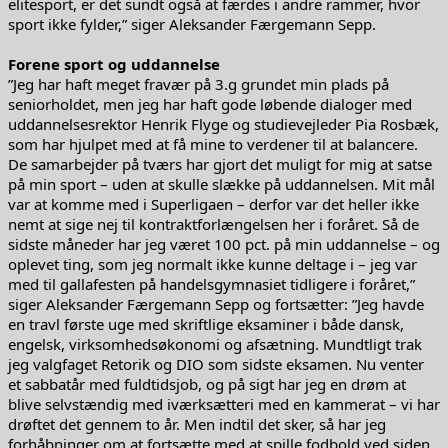
elitesport, er det sundt også at færdes i andre rammer, hvor
sport ikke fylder,” siger Aleksander Færgemann Sepp.
Forene sport og uddannelse
”Jeg har haft meget fravær på 3.g grundet min plads på
seniorholdet, men jeg har haft gode løbende dialoger med
uddannelsesrektor Henrik Flyge og studievejleder Pia Rosbæk,
som har hjulpet med at få mine to verdener til at balancere.
De samarbejder på tværs har gjort det muligt for mig at satse
på min sport – uden at skulle slække på uddannelsen. Mit mål
var at komme med i Superligaen – derfor var det heller ikke
nemt at sige nej til kontraktforlængelsen her i foråret. Så de
sidste måneder har jeg været 100 pct. på min uddannelse – og
oplevet ting, som jeg normalt ikke kunne deltage i – jeg var
med til gallafesten på handelsgymnasiet tidligere i foråret,”
siger Aleksander Færgemann Sepp og fortsætter: ”Jeg havde
en travl første uge med skriftlige eksaminer i både dansk,
engelsk, virksomhedsøkonomi og afsætning. Mundtligt trak
jeg valgfaget Retorik og DIO som sidste eksamen. Nu venter
et sabbatår med fuldtidsjob, og på sigt har jeg en drøm at
blive selvstændig med iværksætteri med en kammerat – vi har
drøftet det gennem to år. Men indtil det sker, så har jeg
forhåbninger om at fortsætte med at spille fodbold ved siden