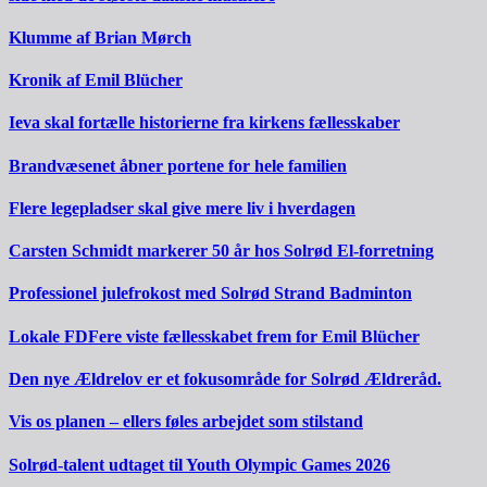
Klumme af Brian Mørch
Kronik af Emil Blücher
Ieva skal fortælle historierne fra kirkens fællesskaber
Brandvæsenet åbner portene for hele familien
Flere legepladser skal give mere liv i hverdagen
Carsten Schmidt markerer 50 år hos Solrød El-forretning
Professionel julefrokost med Solrød Strand Badminton
Lokale FDFere viste fællesskabet frem for Emil Blücher
Den nye Ældrelov er et fokusområde for Solrød Ældreråd.
Vis os planen – ellers føles arbejdet som stilstand
Solrød-talent udtaget til Youth Olympic Games 2026