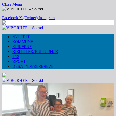
Close Menu
Facebook
X (Twitter)
Instagram
NYHEDER
KOMMUNE
KIRKERNE
BIBLIOTEK/KULTURHUS
112
SPORT
DEBAT/LÆSERBREVE