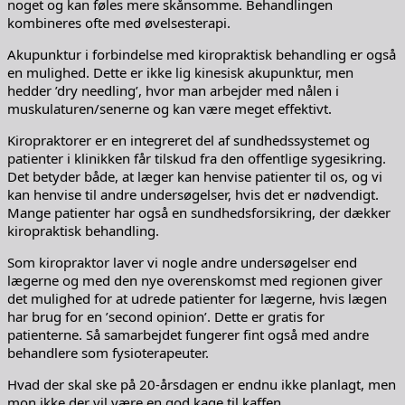
noget og kan føles mere skånsomme. Behandlingen
kombineres ofte med øvelsesterapi.
Akupunktur i forbindelse med kiropraktisk behandling er også
en mulighed. Dette er ikke lig kinesisk akupunktur, men
hedder ’dry needling’, hvor man arbejder med nålen i
muskulaturen/senerne og kan være meget effektivt.
Kiropraktorer er en integreret del af sundhedssystemet og
patienter i klinikken får tilskud fra den offentlige sygesikring.
Det betyder både, at læger kan henvise patienter til os, og vi
kan henvise til andre undersøgelser, hvis det er nødvendigt.
Mange patienter har også en sundhedsforsikring, der dækker
kiropraktisk behandling.
Som kiropraktor laver vi nogle andre undersøgelser end
lægerne og med den nye overenskomst med regionen giver
det mulighed for at udrede patienter for lægerne, hvis lægen
har brug for en ’second opinion’. Dette er gratis for
patienterne. Så samarbejdet fungerer fint også med andre
behandlere som fysioterapeuter.
Hvad der skal ske på 20-årsdagen er endnu ikke planlagt, men
mon ikke der vil være en god kage til kaffen.