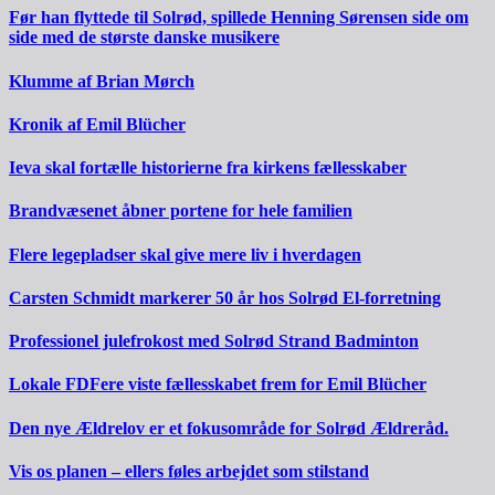
Før han flyttede til Solrød, spillede Henning Sørensen side om
side med de største danske musikere
Klumme af Brian Mørch
Kronik af Emil Blücher
Ieva skal fortælle historierne fra kirkens fællesskaber
Brandvæsenet åbner portene for hele familien
Flere legepladser skal give mere liv i hverdagen
Carsten Schmidt markerer 50 år hos Solrød El-forretning
Professionel julefrokost med Solrød Strand Badminton
Lokale FDFere viste fællesskabet frem for Emil Blücher
Den nye Ældrelov er et fokusområde for Solrød Ældreråd.
Vis os planen – ellers føles arbejdet som stilstand