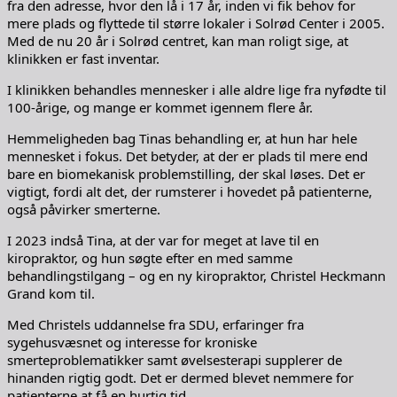
fra den adresse, hvor den lå i 17 år, inden vi fik behov for
mere plads og flyttede til større lokaler i Solrød Center i 2005.
Med de nu 20 år i Solrød centret, kan man roligt sige, at
klinikken er fast inventar.
I klinikken behandles mennesker i alle aldre lige fra nyfødte til
100-årige, og mange er kommet igennem flere år.
Hemmeligheden bag Tinas behandling er, at hun har hele
mennesket i fokus. Det betyder, at der er plads til mere end
bare en biomekanisk problemstilling, der skal løses. Det er
vigtigt, fordi alt det, der rumsterer i hovedet på patienterne,
også påvirker smerterne.
I 2023 indså Tina, at der var for meget at lave til en
kiropraktor, og hun søgte efter en med samme
behandlingstilgang – og en ny kiropraktor, Christel Heckmann
Grand kom til.
Med Christels uddannelse fra SDU, erfaringer fra
sygehusvæsnet og interesse for kroniske
smerteproblematikker samt øvelsesterapi supplerer de
hinanden rigtig godt. Det er dermed blevet nemmere for
patienterne at få en hurtig tid.