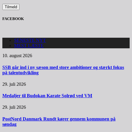
FACEBOOK
SENESTE NYT
MEST LÆSTE
10. august 2026
SSB går ind i ny sæson med store ambitioner og stærkt fokus
på talentudvikling
29. juli 2026
Medaljer til Budokan Karate Solrød ved VM
29. juli 2026
PostNord Danmark Rundt kører gennem kommunen på
søndag