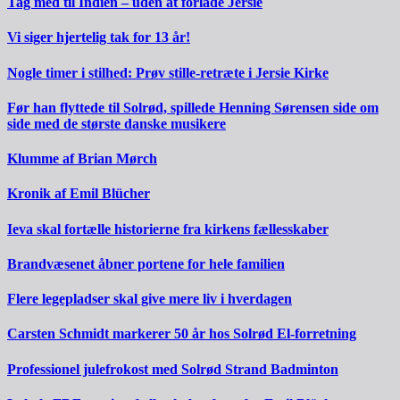
Tag med til Indien – uden at forlade Jersie
Vi siger hjertelig tak for 13 år!
Nogle timer i stilhed: Prøv stille-retræte i Jersie Kirke
Før han flyttede til Solrød, spillede Henning Sørensen side om
side med de største danske musikere
Klumme af Brian Mørch
Kronik af Emil Blücher
Ieva skal fortælle historierne fra kirkens fællesskaber
Brandvæsenet åbner portene for hele familien
Flere legepladser skal give mere liv i hverdagen
Carsten Schmidt markerer 50 år hos Solrød El-forretning
Professionel julefrokost med Solrød Strand Badminton