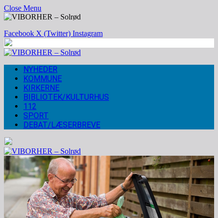
Close Menu
Facebook
X (Twitter)
Instagram
NYHEDER
KOMMUNE
KIRKERNE
BIBLIOTEK/KULTURHUS
112
SPORT
DEBAT/LÆSERBREVE