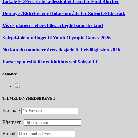
Lokale FDFere viste fællesskabet frem for Emil Blücher
Den nye Ældrelov er et fokusområde for Solrød Ældreråd.
Vis os planen – ellers føles arbejdet som stilstand
Solrød-talent udtaget til Youth Olympic Games 2026
Nu kan du nominere årets ildsjæle til Frivilligfesten 2026
Første spadestik til nyt klubhus ved Solrød FC
annonce
TILMELD NYHEDSBREVET
Fornavn:
Efternavn:
E-mail: