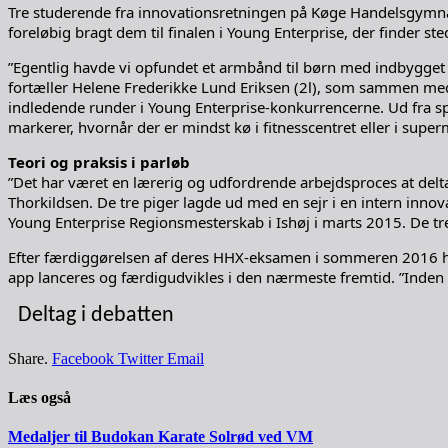
Tre studerende fra innovationsretningen på Køge Handelsgymnasi
foreløbig bragt dem til finalen i Young Enterprise, der finder st
”Egentlig havde vi opfundet et armbånd til børn med indbygget G
fortæller Helene Frederikke Lund Eriksen (2l), som sammen me
indledende runder i Young Enterprise-konkurrencerne. Ud fra spør
markerer, hvornår der er mindst kø i fitnesscentret eller i supe
Teori og praksis i parløb
”Det har været en lærerig og udfordrende arbejdsproces at delta
Thorkildsen. De tre piger lagde ud med en sejr i en intern in
Young Enterprise Regionsmesterskab i Ishøj i marts 2015. De t
Efter færdiggørelsen af deres HHX-eksamen i sommeren 2016 har
app lanceres og færdigudvikles i den nærmeste fremtid. ”Inden v
Deltag i debatten
Share.
Facebook
Twitter
Email
Læs også
Medaljer til Budokan Karate Solrød ved VM