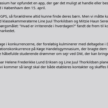
um har opfundet en app, der gør det muligt at handle eller besø
ed i København den 15. april.
PS, så forældrene altid kunne finde deres børn. Men vi måtte kass
d klassekammeraterne Line Juul Thorkildsen og Mitzie Haun Ser
gsmålet: ”Hvad er irriterende i hverdagen?” fandt de frem til kon
rmarkedet.
ge i konkurrencerne, der foreløbig kulminerer med deltagelse i DM
novationskonkurrence på Køge Handelsgymnasium, der bragte dem v
re håbefulde studerende drømmer om sejr ved DM, der kan bringe
 Helene Frederikke Lund Eriksen og Line Juul Thorkildsen plane
i kommer så langt skal der både etableres kontakter og skaffes l