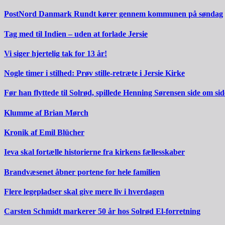
PostNord Danmark Rundt kører gennem kommunen på søndag
Tag med til Indien – uden at forlade Jersie
Vi siger hjertelig tak for 13 år!
Nogle timer i stilhed: Prøv stille-retræte i Jersie Kirke
Før han flyttede til Solrød, spillede Henning Sørensen side om s
Klumme af Brian Mørch
Kronik af Emil Blücher
Ieva skal fortælle historierne fra kirkens fællesskaber
Brandvæsenet åbner portene for hele familien
Flere legepladser skal give mere liv i hverdagen
Carsten Schmidt markerer 50 år hos Solrød El-forretning