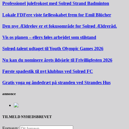
Professionel julefrokost med Solrød Strand Badminton
Lokale FDFere viste fællesskabet frem for Emil Blücher
Den nye Ældrelov er et fokusområde for Solrød Ældreråd.
Vis os planen – ellers føles arbejdet som stilstand
Solrød-talent udtaget til Youth Olympic Games 2026
Nu kan du nominere årets ildsjæle til Frivilligfesten 2026
Første spadestik til nyt klubhus ved Solrød FC
Gratis yoga og åndedræt på stranden ved Strandes Hus
annonce
TILMELD NYHEDSBREVET
Fornavn: