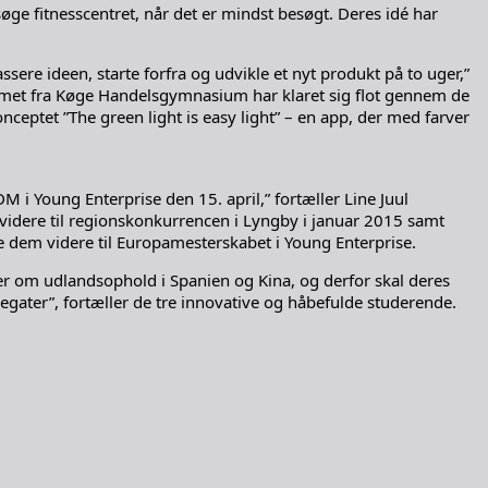
ge fitnesscentret, når det er mindst besøgt. Deres idé har
ere ideen, starte forfra og udvikle et nyt produkt på to uger,”
emet fra Køge Handelsgymnasium har klaret sig flot gennem de
ceptet ”The green light is easy light” – en app, der med farver
 i Young Enterprise den 15. april,” fortæller Line Juul
idere til regionskonkurrencen i Lyngby i januar 2015 samt
 dem videre til Europamesterskabet i Young Enterprise.
r om udlandsophold i Spanien og Kina, og derfor skal deres
egater”, fortæller de tre innovative og håbefulde studerende.