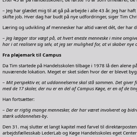
– Jeg har glædet mig til at gå på arbejde i alle 43 år. Jeg har 
skifte job. Hver dag har budt på nye udfordringer, siger Tim Chr
Læring og udvikling af mennesker har altid været dét, der har d
–
Jeg lægger stor vægt på, at hvert eneste menneske i mine omgivels
har i at realisere sig selv, at jeg ser mulighed for, at vi skaber 
Fra pløjemark til Campus
Da Tim startede på Handelsskolen tilbage i 1978 lå den alene på
nuværende lokation. Meget er sket siden hvor der er blevet bygg
–
Mit perspektiv er, at uddannelserne skal stå sammen. Det giver 
med de 17 skoler, der nu er en del af Campus Køge, er en af de tin
Han fortsætter:
–
Der er rigtig mange mennesker, der har været involveret og bid
stærk uddannelses-by
.
Den 31. maj slutter et langt kapitel med farvel til direktørposte
arbejdsfællesskab LederLab og Køge Handelsskoles eget Center 