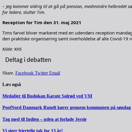
–
Jeg kommer aldrig til at gå på pension, medmindre helbredet sæ
for ledere, slutter Tim
.
Reception for Tim den 31. maj 2021
Tims farvel bliver markeret med en udendørs reception mandag 
den praktiske organisering samt overholdelse af alle Covid-19 r
Kilde: KHS
Deltag i debatten
Share.
Facebook
Twitter
Email
Læs også
Medaljer til Budokan Karate Solrød ved VM
PostNord Danmark Rundt kører gennem kommunen på søndag
Tag med til Indien – uden at forlade Jersie
Vi siger hjertelig tak for 13 år!