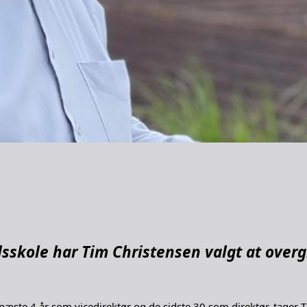
sskole har Tim Christensen valgt at overgi
 næste 4 år som vicedirektør og de sidste 30 som direktør, tager