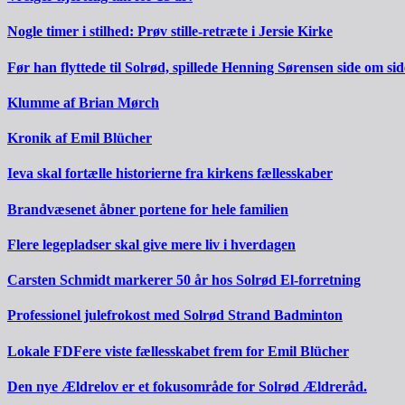
Nogle timer i stilhed: Prøv stille-retræte i Jersie Kirke
Før han flyttede til Solrød, spillede Henning Sørensen side om s
Klumme af Brian Mørch
Kronik af Emil Blücher
Ieva skal fortælle historierne fra kirkens fællesskaber
Brandvæsenet åbner portene for hele familien
Flere legepladser skal give mere liv i hverdagen
Carsten Schmidt markerer 50 år hos Solrød El-forretning
Professionel julefrokost med Solrød Strand Badminton
Lokale FDFere viste fællesskabet frem for Emil Blücher
Den nye Ældrelov er et fokusområde for Solrød Ældreråd.