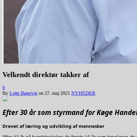
Velkendt direktør takker af
0
By
Lotte Bøgevig
on
27. maj 2021
NYHEDER
Efter 30 år som styrmand for Køge Handel
Drevet af læring og udvikling af mennesker
Efter 43 år på handelsskolen; de første 10 år som timelærer, de