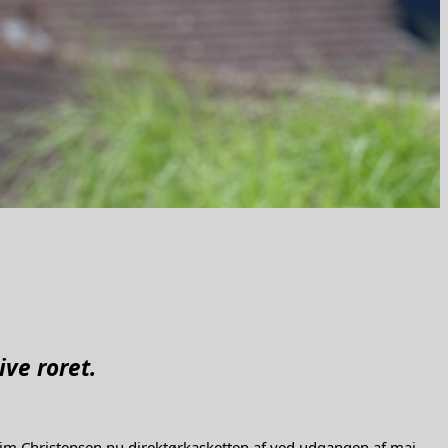
ve roret.
 Tim Christensen nu direktørkasketten af ved udgangen af maj.