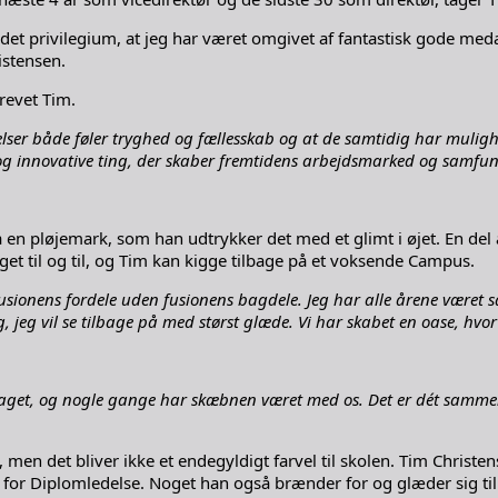
haft det privilegium, at jeg har været omgivet af fantastisk gode m
istensen.
revet Tim.
er både føler tryghed og fællesskab og at de samtidig har mulighed f
nye og innovative ting, der skaber fremtidens arbejdsmarked og samfu
 en pløjemark, som han udtrykker det med et glimt i øjet. En del
et til og til, og Tim kan kigge tilbage på et voksende Campus.
fusionens fordele uden fusionens bagdele. Jeg har alle årene været
g, jeg vil se tilbage på med størst glæde. Vi har skabet en oase, hv
raget, og nogle gange har skæbnen været med os. Det er dét sammen
n, men det bliver ikke et endegyldigt farvel til skolen. Tim Christ
for Diplomledelse. Noget han også brænder for og glæder sig til