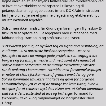
højne værdien af landsbyens fællesareal ved mindestenen ved
at lave et overdækket samlingssted i tilknytning til
petanquebanen og legepladsen, imens DOK Administration
får hjælp til at fjerne et gammelt legetårn og etablere et nyt,
multifunktionelt legetårn.
Sidst, men ikke mindst, får Grundejerforeningen Trylleskov Ø
tilskud til at opføre en lille legeplads med rutchebane med
faldunderlag, trampolin og små buske og træer.
“
Det tydeligt for mig, at byrådet tog en rigtig god beslutning, da
vi tilbage i 2018 oprettede forskønnelsespuljen. Det er en
fornøjelse at læse de mange gode projekter, som engagerede
borgere og foreninger melder ind med, samt ikke mindst at
opleve implementeringen af de mange forskellige projekter
rundt omkring i kommunen. Formålet med forskønnelsespuljen
er netop at skabe forskønnelse af grønne områder og gøre
Solrød Kommune smukkere til glæde og gavn for borgerne.
Forskønnelsespuljen er et af de mange konkrete tiltag, hvor vi
arbejder for at realisere byrådets vision om, at Solrød Kommune
skal være det bedste sted at leve og bo,
” siger formand for
Økonomi-, teknik- og miljøudvalget og borgmester Niels
Hörup.