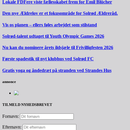
Lokale FDFere viste fællesskabet frem for Emil Blücher
Den nye Ældrelov er et fokusområde for Solrød Ældreråd.
Vis os planen – ellers føles arbejdet som stilstand
Solrød-talent udtaget til Youth Olympic Games 2026
Nu kan du nominere årets ildsjæle til Frivilligfesten 2026
Første spadestik til nyt klubhus ved Solrød FC
Gratis yoga og åndedræt på stranden ved Strandes Hus
annonce
TILMELD NYHEDSBREVET
Fornavn:
Efternavn: