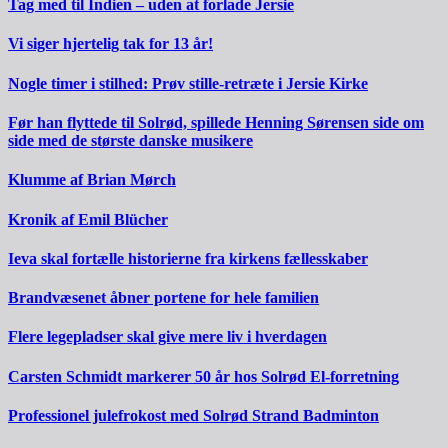
Tag med til Indien – uden at forlade Jersie
Vi siger hjertelig tak for 13 år!
Nogle timer i stilhed: Prøv stille-retræte i Jersie Kirke
Før han flyttede til Solrød, spillede Henning Sørensen side om
side med de største danske musikere
Klumme af Brian Mørch
Kronik af Emil Blücher
Ieva skal fortælle historierne fra kirkens fællesskaber
Brandvæsenet åbner portene for hele familien
Flere legepladser skal give mere liv i hverdagen
Carsten Schmidt markerer 50 år hos Solrød El-forretning
Professionel julefrokost med Solrød Strand Badminton