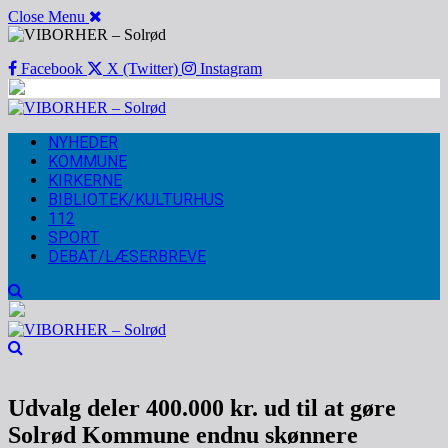
Close Menu
Facebook
X (Twitter)
Instagram
NYHEDER
KOMMUNE
KIRKERNE
BIBLIOTEK/KULTURHUS
112
SPORT
DEBAT/LÆSERBREVE
Udvalg deler 400.000 kr. ud til at gøre
Solrød Kommune endnu skønnere