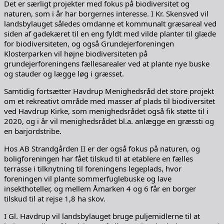
Det er særligt projekter med fokus på biodiversitet og
naturen, som i år har borgernes interesse. I Kr. Skensved vil
landsbylauget således omdanne et kommunalt græsareal ved
siden af gadekæret til en eng fyldt med vilde planter til glæde
for biodiversiteten, og også Grundejerforeningen
Klosterparken vil højne biodiversiteten på
grundejerforeningens fællesarealer ved at plante nye buske
og stauder og lægge løg i græsset.
Samtidig fortsætter Havdrup Menighedsråd det store projekt
om et rekreativt område med masser af plads til biodiversitet
ved Havdrup Kirke, som menighedsrådet også fik støtte til i
2020, og i år vil menighedsrådet bl.a. anlægge en græssti og
en barjordstribe.
Hos AB Strandgården II er der også fokus på naturen, og
boligforeningen har fået tilskud til at etablere en fælles
terrasse i tilknytning til foreningens legeplads, hvor
foreningen vil plante sommerfuglebuske og lave
insekthoteller, og mellem Åmarken 4 og 6 får en borger
tilskud til at rejse 1,8 ha skov.
I Gl. Havdrup vil landsbylauget bruge puljemidlerne til at