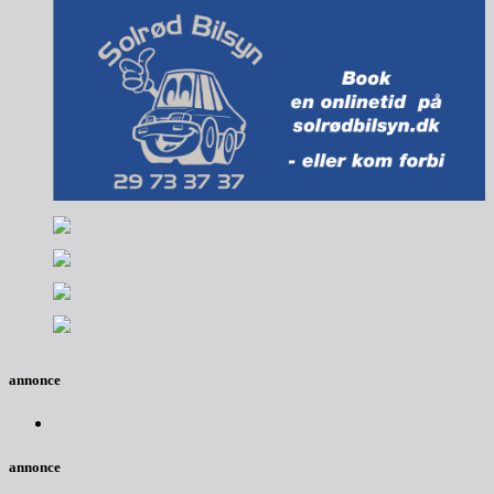
annonce
annonce