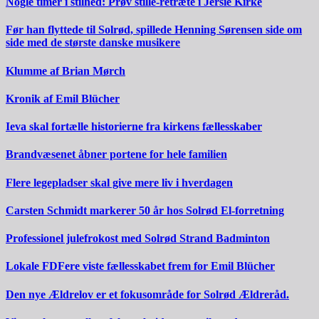
Nogle timer i stilhed: Prøv stille-retræte i Jersie Kirke
Før han flyttede til Solrød, spillede Henning Sørensen side om
side med de største danske musikere
Klumme af Brian Mørch
Kronik af Emil Blücher
Ieva skal fortælle historierne fra kirkens fællesskaber
Brandvæsenet åbner portene for hele familien
Flere legepladser skal give mere liv i hverdagen
Carsten Schmidt markerer 50 år hos Solrød El-forretning
Professionel julefrokost med Solrød Strand Badminton
Lokale FDFere viste fællesskabet frem for Emil Blücher
Den nye Ældrelov er et fokusområde for Solrød Ældreråd.