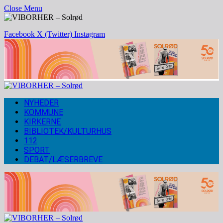
Close Menu
Facebook
X (Twitter)
Instagram
NYHEDER
KOMMUNE
KIRKERNE
BIBLIOTEK/KULTURHUS
112
SPORT
DEBAT/LÆSERBREVE