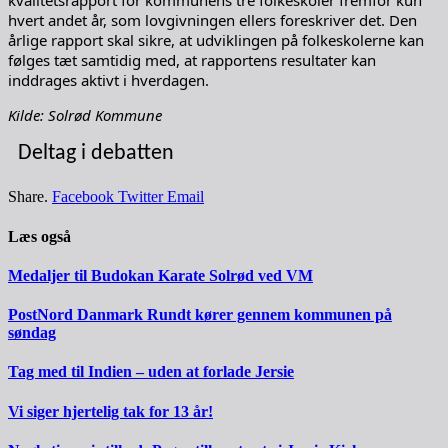
kvalitetsrapport for kommunens tre folkeskoler fremfor kun
hvert andet år, som lovgivningen ellers foreskriver det. Den
årlige rapport skal sikre, at udviklingen på folkeskolerne kan
følges tæt samtidig med, at rapportens resultater kan
inddrages aktivt i hverdagen.
Kilde: Solrød Kommune
Deltag i debatten
Share.
Facebook
Twitter
Email
Læs også
Medaljer til Budokan Karate Solrød ved VM
PostNord Danmark Rundt kører gennem kommunen på
søndag
Tag med til Indien – uden at forlade Jersie
Vi siger hjertelig tak for 13 år!