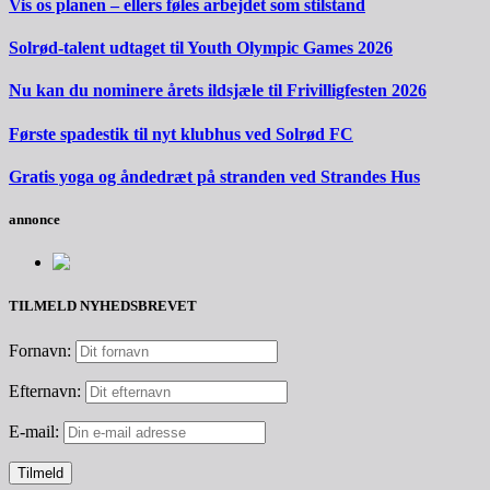
Vis os planen – ellers føles arbejdet som stilstand
Solrød-talent udtaget til Youth Olympic Games 2026
Nu kan du nominere årets ildsjæle til Frivilligfesten 2026
Første spadestik til nyt klubhus ved Solrød FC
Gratis yoga og åndedræt på stranden ved Strandes Hus
annonce
TILMELD NYHEDSBREVET
Fornavn:
Efternavn:
E-mail: