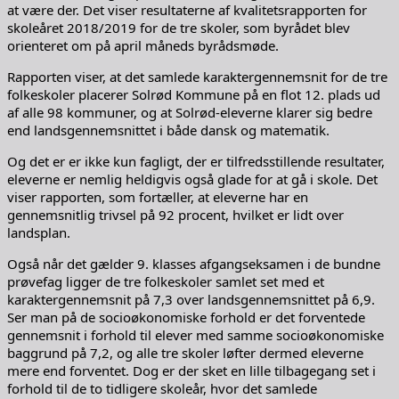
at være der. Det viser resultaterne af kvalitetsrapporten for
skoleåret 2018/2019 for de tre skoler, som byrådet blev
orienteret om på april måneds byrådsmøde.
Rapporten viser, at det samlede karaktergennemsnit for de tre
folkeskoler placerer Solrød Kommune på en flot 12. plads ud
af alle 98 kommuner, og at Solrød-eleverne klarer sig bedre
end landsgennemsnittet i både dansk og matematik.
Og det er er ikke kun fagligt, der er tilfredsstillende resultater,
eleverne er nemlig heldigvis også glade for at gå i skole. Det
viser rapporten, som fortæller, at eleverne har en
gennemsnitlig trivsel på 92 procent, hvilket er lidt over
landsplan.
Også når det gælder 9. klasses afgangseksamen i de bundne
prøvefag ligger de tre folkeskoler samlet set med et
karaktergennemsnit på 7,3 over landsgennemsnittet på 6,9.
Ser man på de socioøkonomiske forhold er det forventede
gennemsnit i forhold til elever med samme socioøkonomiske
baggrund på 7,2, og alle tre skoler løfter dermed eleverne
mere end forventet. Dog er der sket en lille tilbagegang set i
forhold til de to tidligere skoleår, hvor det samlede