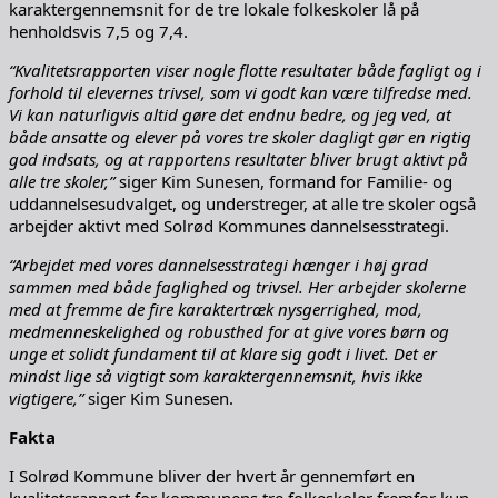
karaktergennemsnit for de tre lokale folkeskoler lå på
henholdsvis 7,5 og 7,4.
“Kvalitetsrapporten viser nogle flotte resultater både fagligt og i
forhold til elevernes trivsel, som vi godt kan være tilfredse med.
Vi kan naturligvis altid gøre det endnu bedre, og jeg ved, at
både ansatte og elever på vores tre skoler dagligt gør en rigtig
god indsats, og at rapportens resultater bliver brugt aktivt på
alle tre skoler,”
siger Kim Sunesen, formand for Familie- og
uddannelsesudvalget, og understreger, at alle tre skoler også
arbejder aktivt med Solrød Kommunes dannelsesstrategi.
“Arbejdet med vores dannelsesstrategi hænger i høj grad
sammen med både faglighed og trivsel. Her arbejder skolerne
med at fremme de fire karaktertræk nysgerrighed, mod,
medmenneskelighed og robusthed for at give vores børn og
unge et solidt fundament til at klare sig godt i livet. Det er
mindst lige så vigtigt som karaktergennemsnit, hvis ikke
vigtigere,”
siger Kim Sunesen.
Fakta
I Solrød Kommune bliver der hvert år gennemført en