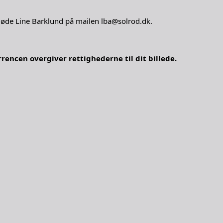
øde Line Barklund på mailen lba@solrod.dk.
encen overgiver rettighederne til dit billede.