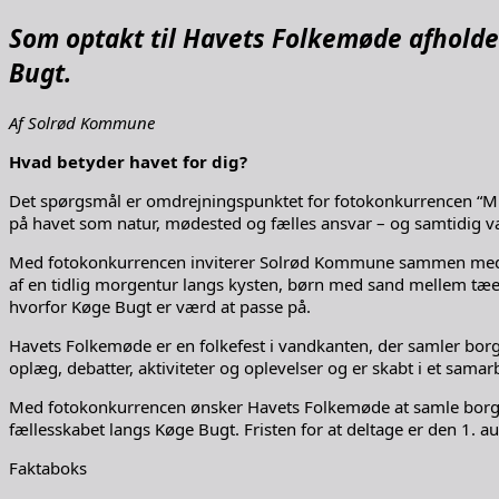
Som optakt til Havets Folkemøde afhold
Bugt.
Af Solrød Kommune
Hvad betyder havet for dig?
Det spørgsmål er omdrejningspunktet for fotokonkurrencen “Mit h
på havet som natur, mødested og fælles ansvar – og samtidig v
Med fotokonkurrencen inviterer Solrød Kommune sammen med de 
af en tidlig morgentur langs kysten, børn med sand mellem tæer
hvorfor Køge Bugt er værd at passe på.
Havets Folkemøde er en folkefest i vandkanten, der samler borg
oplæg, debatter, aktiviteter og oplevelser og er skabt i et sa
Med fotokonkurrencen ønsker Havets Folkemøde at samle borge
fællesskabet langs Køge Bugt. Fristen for at deltage er den 1. a
Faktaboks