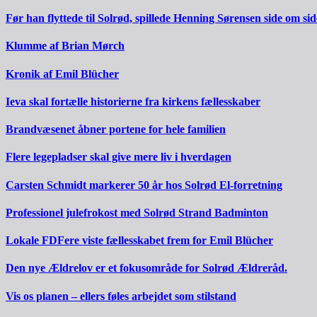
Før han flyttede til Solrød, spillede Henning Sørensen side om s
Klumme af Brian Mørch
Kronik af Emil Blücher
Ieva skal fortælle historierne fra kirkens fællesskaber
Brandvæsenet åbner portene for hele familien
Flere legepladser skal give mere liv i hverdagen
Carsten Schmidt markerer 50 år hos Solrød El-forretning
Professionel julefrokost med Solrød Strand Badminton
Lokale FDFere viste fællesskabet frem for Emil Blücher
Den nye Ældrelov er et fokusområde for Solrød Ældreråd.
Vis os planen – ellers føles arbejdet som stilstand