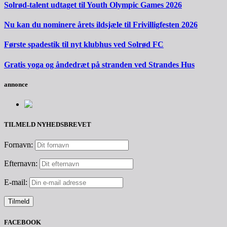
Solrød-talent udtaget til Youth Olympic Games 2026
Nu kan du nominere årets ildsjæle til Frivilligfesten 2026
Første spadestik til nyt klubhus ved Solrød FC
Gratis yoga og åndedræt på stranden ved Strandes Hus
annonce
TILMELD NYHEDSBREVET
Fornavn:
Efternavn:
E-mail:
FACEBOOK