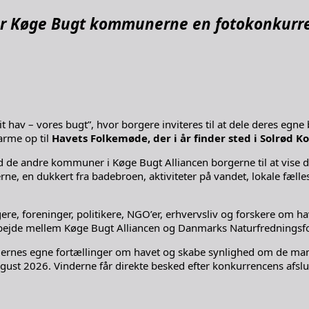
er Køge Bugt kommunerne en fotokonkurren
av – vores bugt”, hvor borgere inviteres til at dele deres egne 
arme op til
Havets Folkemøde, der i år finder sted i Solrød 
andre kommuner i Køge Bugt Alliancen borgerne til at vise dere
ne, en dukkert fra badebroen, aktiviteter på vandet, lokale fæll
ere, foreninger, politikere, NGO’er, erhvervsliv og forskere om
marbejde mellem Køge Bugt Alliancen og Danmarks Naturfredningsf
rnes egne fortællinger om havet og skabe synlighed om de mang
ugust 2026. Vinderne får direkte besked efter konkurrencens afslu