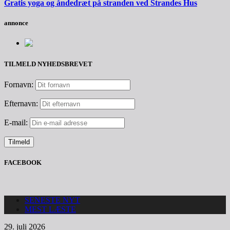
Gratis yoga og åndedræt på stranden ved Strandes Hus
annonce
TILMELD NYHEDSBREVET
Fornavn:
Efternavn:
E-mail:
FACEBOOK
SENESTE NYT
MEST LÆSTE
29. juli 2026