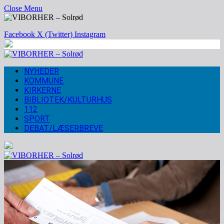
Close Menu
Facebook
X (Twitter)
Instagram
NYHEDER
KOMMUNE
KIRKERNE
BIBLIOTEK/KULTURHUS
112
SPORT
DEBAT/LÆSERBREVE