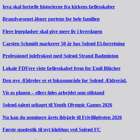
Ieva skal fortælle historierne fra kirkens fællesskaber
Brandvæsenet åbner portene for hele familien
Flere legepladser skal give mere liv i hverdagen
Carsten Schmidt markerer 50 år hos Solrød El-forretning
Professionel julefrokost med Solrød Strand Badminton
Lokale FDFere viste fællesskabet frem for Emil Blücher
Den nye Ældrelov er et fokusområde for Solrød Ældreråd.
Vis os planen – ellers føles arbejdet som stilstand
Solrød-talent udtaget til Youth Olympic Games 2026
Nu kan du nominere årets ildsjæle til Frivilligfesten 2026
Første spadestik til nyt klubhus ved Solrød FC