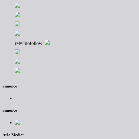
rel="nofollow"
annonce
annonce
Arlo Medier