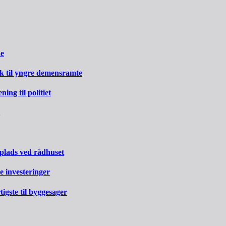
ne
rk til yngre demensramte
ng til politiet
 plads ved rådhuset
e investeringer
gste til byggesager