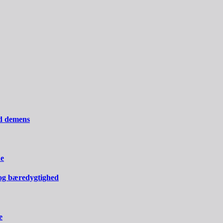
ed demens
ne
og bæredygtighed
e