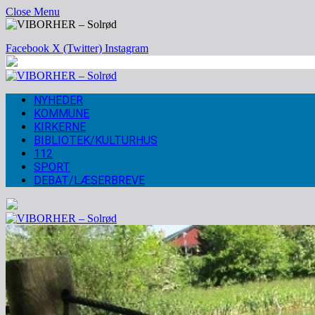
Close Menu
Facebook
X (Twitter)
Instagram
NYHEDER
KOMMUNE
KIRKERNE
BIBLIOTEK/KULTURHUS
112
SPORT
DEBAT/LÆSERBREVE