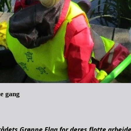
te gang
dets Grønne Flag for deres flotte arbejd