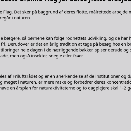
lag. Det sker på baggrund af deres flotte, målrettede arbejde
regår i naturen.
ge bægere, så børnene kan følge rodnettets udvikling, og de har
t fri. Derudover er det en årlig tradition at tage på besøg hos e
 tilbringer hele dagen i de nærliggende bakker, spiser derude og so
de, men også insekter, snegle eller frøer.
les af Friluftsrådet og er en anerkendelse af de institutioner og 
sig meget i naturen, er mere raske og forbedrer deres koncentra
ave en årsplan for naturaktiviteterne og to dagplejere skal 1-2 g