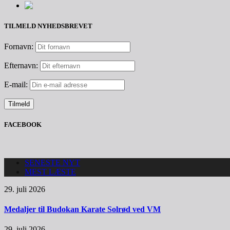
TILMELD NYHEDSBREVET
Fornavn:
Efternavn:
E-mail:
FACEBOOK
SENESTE NYT
MEST LÆSTE
29. juli 2026
Medaljer til Budokan Karate Solrød ved VM
29. juli 2026