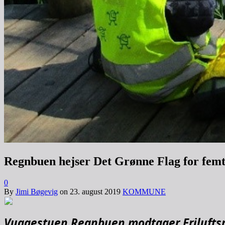
Regnbuen hejser Det Grønne Flag for fem
0
By
Jimi Bøgevig
on
23. august 2019
KOMMUNE
Vuggestuen Regnbuen modtager Friluftsrå