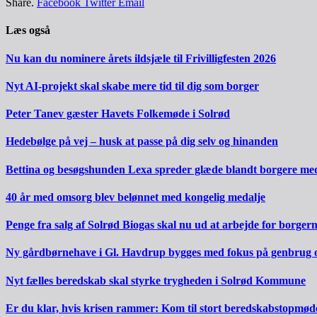
Share.
Facebook
Twitter
Email
Læs også
Nu kan du nominere årets ildsjæle til Frivilligfesten 2026
Nyt AI-projekt skal skabe mere tid til dig som borger
Peter Tanev gæster Havets Folkemøde i Solrød
Hedebølge på vej – husk at passe på dig selv og hinanden
Bettina og besøgshunden Lexa spreder glæde blandt borgere m
40 år med omsorg blev belønnet med kongelig medalje
Penge fra salg af Solrød Biogas skal nu ud at arbejde for borger
Ny gårdbørnehave i Gl. Havdrup bygges med fokus på genbrug 
Nyt fælles beredskab skal styrke trygheden i Solrød Kommune
Er du klar, hvis krisen rammer: Kom til stort beredskabstopmød