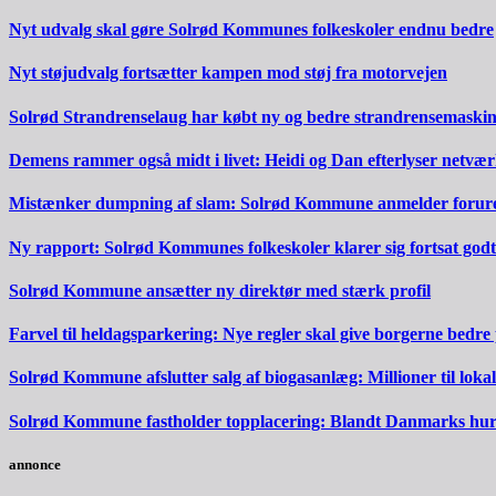
Nyt udvalg skal gøre Solrød Kommunes folkeskoler endnu bedre
Nyt støjudvalg fortsætter kampen mod støj fra motorvejen
Solrød Strandrenselaug har købt ny og bedre strandrensemaski
Demens rammer også midt i livet: Heidi og Dan efterlyser netvæ
Mistænker dumpning af slam: Solrød Kommune anmelder forureni
Ny rapport: Solrød Kommunes folkeskoler klarer sig fortsat godt
Solrød Kommune ansætter ny direktør med stærk profil
Farvel til heldagsparkering: Nye regler skal give borgerne bedre
Solrød Kommune afslutter salg af biogasanlæg: Millioner til lokal
Solrød Kommune fastholder topplacering: Blandt Danmarks hurti
annonce