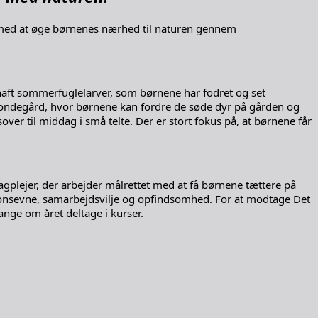
 med at øge børnenes nærhed til naturen gennem
 haft sommerfuglelarver, som børnene har fodret og set
n bondegård, hvor børnene kan fordre de søde dyr på gården og
ver til middag i små telte. Der er stort fokus på, at børnene får
dagplejer, der arbejder målrettet med at få børnene tættere på
tionsevne, samarbejdsvilje og opfindsomhed. For at modtage Det
ange om året deltage i kurser.