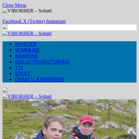
Close Menu
Facebook
X (Twitter)
Instagram
NYHEDER
KOMMUNE
KIRKERNE
BIBLIOTEK/KULTURHUS
112
SPORT
DEBAT/LÆSERBREVE