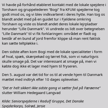
Vi havde på forhånd etableret kontakt med de lokale spejdere i
Torshavn og gruppelederen “Bogi” fra KFUM spejderne tog
godt imod os, og vi blev indkvarteret i deres hytte. Han tog os
blandt andet med på en guidet tur i Fjeldene omkring
Torshavn og viste os blandt andet deres lokale lejrpladser
herunder “Lille Danmark”. Vi undrede os lidt over betegnelsen
“Lille Danmark” til vi fik forklaringen: området er fladt og
består af en bund af jord fremfor klippe så man rent faktisk
kan sætte teltpløkke i.
Den sidste aften kom Bogi med de lokale specialiteter i form
af hval, spæk, skærpekød og tørret fisk, som vi naturligvis
skulle smage på. Det var interessant at smage på, men vi
købte dog ikke et lager med hjem til fryseren.
Den 5. august var det tid for os til at vende hjem til Danmark
mættet med indtryk efter 10 dages oplevelser.
“Det er helt sikkert ikke sidste gang vi sætter fod på Færøerne”
slutter William Hedegaard Langvad
Kilde: Seniorspejderne i Radulf Gruppe, Det Danske
Spejderkorps, Solrød, Jersie