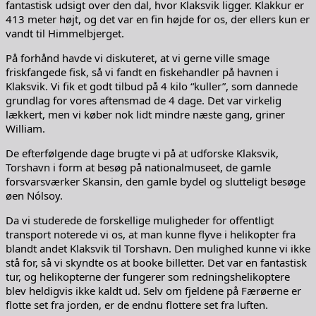
fantastisk udsigt over den dal, hvor Klaksvik ligger. Klakkur er
413 meter højt, og det var en fin højde for os, der ellers kun er
vandt til Himmelbjerget.
På forhånd havde vi diskuteret, at vi gerne ville smage
friskfangede fisk, så vi fandt en fiskehandler på havnen i
Klaksvik. Vi fik et godt tilbud på 4 kilo “kuller”, som dannede
grundlag for vores aftensmad de 4 dage. Det var virkelig
lækkert, men vi køber nok lidt mindre næste gang, griner
William.
De efterfølgende dage brugte vi på at udforske Klaksvik,
Torshavn i form at besøg på nationalmuseet, de gamle
forsvarsværker Skansin, den gamle bydel og slutteligt besøge
øen Nólsoy.
Da vi studerede de forskellige muligheder for offentligt
transport noterede vi os, at man kunne flyve i helikopter fra
blandt andet Klaksvik til Torshavn. Den mulighed kunne vi ikke
stå for, så vi skyndte os at booke billetter. Det var en fantastisk
tur, og helikopterne der fungerer som redningshelikoptere
blev heldigvis ikke kaldt ud. Selv om fjeldene på Færøerne er
flotte set fra jorden, er de endnu flottere set fra luften.