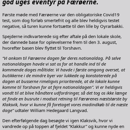
god uges eventyr på Færøerne.
Første møde med Færøerne var den obligatoriske Covid19
test, som dog forløb smertefrit og alle blev heldigvis testet
negative, så turen kunne fortsætte til den lille by Oyrarbakki.
Spejderne indkvarterede sig efter aftale på den lokale skole,
der dannede base for oplevelserne frem til den 3. august,
hvorefter basen blev flyttet til Torshavn.
“Vi ankom til Færøerne dagen før deres nationaldag. På selve
nationaldagen havde vi sat os for at handle ind til de
kommende dages måltider. Vi havde i første omgang overset, at
butikkerne i de mindre byer var lukkede og konstaterede på
dagen at busserne rimeligvis prioriterede, at de lokale kunne
komme til Torshavn for at fejre nationaldagen”. Vi er heldigvis
vandt til at blive håndtere udfordringer, så det tog os ikke længe
at finde en busrute i modsat retning til Færørenes næststørste by
Klaksvik, hvor vi kunne få foretaget vores madindkøb til de næste
dage”
udtaler William Hedegaard Langvad.
Den efterfølgende dag besøgte vi igen Klaksvik, hvor vi
vandrede op på toppen af fjeldet “Klakkur” og kunne nyde en