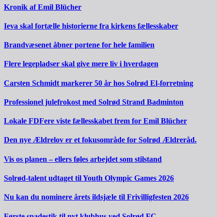
Kronik af Emil Blücher
Ieva skal fortælle historierne fra kirkens fællesskaber
Brandvæsenet åbner portene for hele familien
Flere legepladser skal give mere liv i hverdagen
Carsten Schmidt markerer 50 år hos Solrød El-forretning
Professionel julefrokost med Solrød Strand Badminton
Lokale FDFere viste fællesskabet frem for Emil Blücher
Den nye Ældrelov er et fokusområde for Solrød Ældreråd.
Vis os planen – ellers føles arbejdet som stilstand
Solrød-talent udtaget til Youth Olympic Games 2026
Nu kan du nominere årets ildsjæle til Frivilligfesten 2026
Første spadestik til nyt klubhus ved Solrød FC