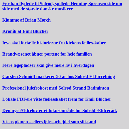
Før han flyttede til Solrød, spillede Henning Sørensen side om
side med de største danske musikere
Klumme af Brian Mørch
Kronik af Emil Blücher
Ieva skal fortælle historierne fra kirkens fællesskaber
Brandvæsenet åbner portene for hele familien
Flere legepladser skal give mere liv i hverdagen
Carsten Schmidt markerer 50 år hos Solrød El-forretning
Professionel julefrokost med Solrød Strand Badminton
Lokale FDFere viste fællesskabet frem for Emil Blücher
Den nye Ældrelov er et fokusområde for Solrød Ældreråd.
Vis os planen – ellers føles arbejdet som stilstand