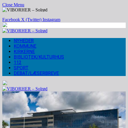
Close Menu
Facebook
X (Twitter)
Instagram
NYHEDER
KOMMUNE
KIRKERNE
BIBLIOTEK/KULTURHUS
112
SPORT
DEBAT/LÆSERBREVE